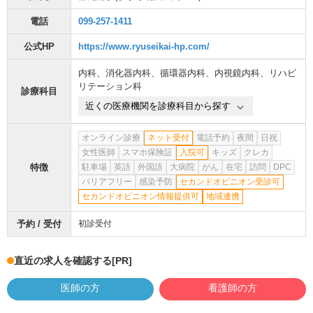
電話
099-257-1411
公式HP
https://www.ryuseikai-hp.com/
内科
、
消化器内科
、
循環器内科
、
内視鏡内科
、
リハビ
リテーション科
診療科目
近くの医療機関を診療科目から探す
オンライン診療
ネット受付
電話予約
夜間
日祝
女性医師
スマホ保険証
入院可
キッズ
クレカ
特徴
駐車場
英語
外国語
大病院
がん
在宅
訪問
DPC
バリアフリー
感染予防
セカンドオピニオン受診可
セカンドオピニオン情報提供可
地域連携
予約 / 受付
初診受付
直近の求人を確認する
[PR]
医師の方
看護師の方