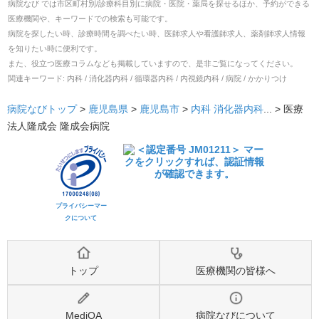
病院なび では市区町村別/診療科目別に病院・医院・薬局を探せるほか、予約ができる
医療機関や、キーワードでの検索も可能です。
病院を探したい時、診療時間を調べたい時、医師求人や看護師求人、薬剤師求人情報
を知りたい時に便利です。
また、役立つ医療コラムなども掲載していますので、是非ご覧になってください。
関連キーワード:
内科 / 消化器内科 / 循環器内科 / 内視鏡内科 / 病院 / かかりつけ
病院なびトップ
>
鹿児島県
>
鹿児島市
>
内科
消化器内科
... >
医療
法人隆成会 隆成会病院
プライバシーマー
クについて
トップ
医療機関の皆様へ
MediQA
病院なびについて