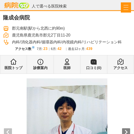
病院なび
人で選べる医院検索
隆成会病院
郡元南駅
(駅から
北西に約90m
)
鹿児島県鹿児島市郡元2丁目11-20
内科
消化器内科
循環器内科
内視鏡内科
リハビリテーション科
※
23
42
439
アクセス数
7月
:
6月
:
過去12ヶ月:
医院トップ
診療案内
医師
口コミ(
0
)
アクセス