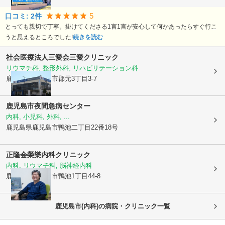
5
口コミ:
2
件
とっても親切で丁寧。掛けてくださる1言1言が安心して何かあったらすぐ行こ
うと思えるところでした!
続きを読む
社会医療法人三愛会
三愛クリニック
リウマチ科, 整形外科, リハビリテーション科
鹿児島県鹿児島市
郡元3丁目3-7
鹿児島市夜間急病センター
内科, 小児科, 外科, ...
鹿児島県鹿児島市
鴨池二丁目22番18号
正隆会
榮樂内科クリニック
内科, リウマチ科, 脳神経内科
鹿児島県鹿児島市
鴨池1丁目44-8
鹿児島市(内科)の病院・クリニック一覧