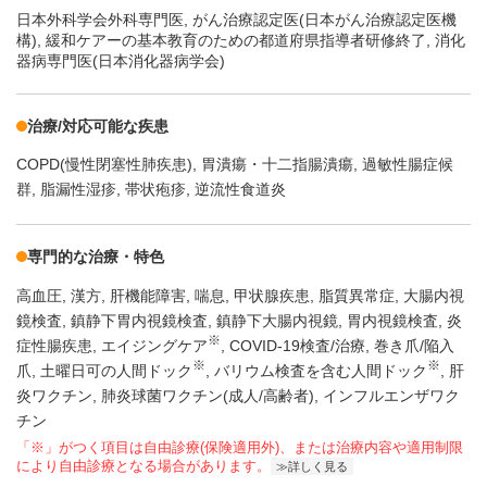
日本外科学会外科専門医, がん治療認定医(日本がん治療認定医機
構), 緩和ケアーの基本教育のための都道府県指導者研修終了, 消化
器病専門医(日本消化器病学会)
治療/対応可能な疾患
COPD(慢性閉塞性肺疾患)
胃潰瘍・十二指腸潰瘍
過敏性腸症候
群
脂漏性湿疹
帯状疱疹
逆流性食道炎
専門的な治療・特色
高血圧
漢方
肝機能障害
喘息
甲状腺疾患
脂質異常症
大腸内視
鏡検査
鎮静下胃内視鏡検査
鎮静下大腸内視鏡
胃内視鏡検査
炎
※
症性腸疾患
エイジングケア
COVID-19検査/治療
巻き爪/陥入
※
※
爪
土曜日可の人間ドック
バリウム検査を含む人間ドック
肝
炎ワクチン
肺炎球菌ワクチン(成人/高齢者)
インフルエンザワク
チン
「※」がつく項目は自由診療(保険適用外)、または治療内容や適用制限
により自由診療となる場合があります。
詳しく見る