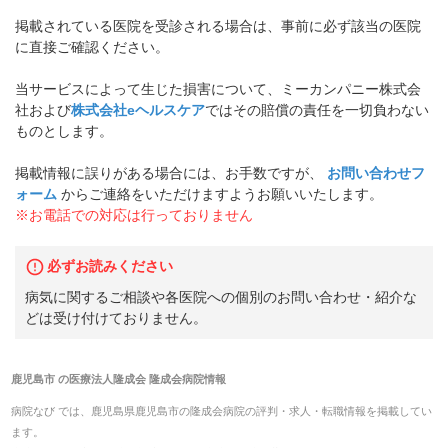
掲載されている医院を受診される場合は、事前に必ず該当の医院
に直接ご確認ください。
当サービスによって生じた損害について、ミーカンパニー株式会
社および
株式会社eヘルスケア
ではその賠償の責任を一切負わない
ものとします。
掲載情報に誤りがある場合には、お手数ですが、
お問い合わせフ
ォーム
からご連絡をいただけますようお願いいたします。
※お電話での対応は行っておりません
必ずお読みください
病気に関するご相談や各医院への個別のお問い合わせ・紹介な
どは受け付けておりません。
鹿児島市
の
医療法人隆成会 隆成会病院
情報
病院なび では、
鹿児島県
鹿児島市
の
隆成会病院
の
評判・求人・転職
情報を掲載してい
ます。