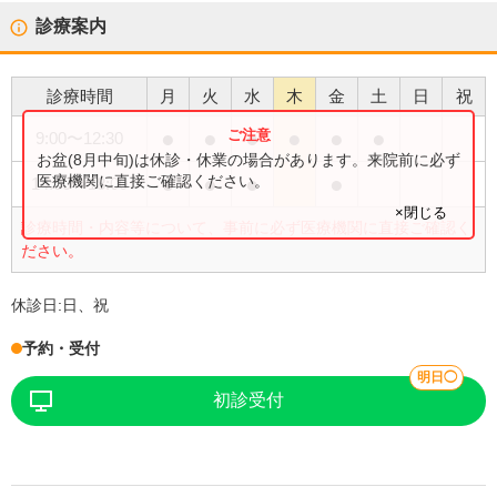
診療案内
診療時間
月
火
水
木
金
土
日
祝
●
●
●
●
●
●
9:00
〜
12:30
お盆(8月中旬)は休診・休業の場合があります。来院前に必ず
●
●
●
●
医療機関に直接ご確認ください。
14:00
〜
18:00
×閉じる
診療時間・内容等について、事前に必ず医療機関に直接ご確認く
ださい。
休診日:
日、祝
予約・受付
明日◯
初診受付