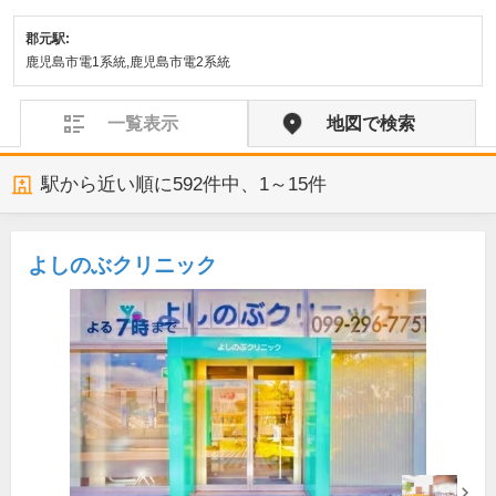
郡元駅:
鹿児島市電1系統,鹿児島市電2系統
一覧表示
地図で検索
駅から近い順に
592
件中、
1～15件
よしのぶクリニック