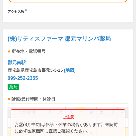
※
アクセス数
(株)サティスファーマ 郡元マリンバ薬局
所在地・電話番号
郡元南駅
鹿児島県鹿児島市郡元3-3-15
[地図]
099-252-2355
薬局
診療/受付時間・休診日
営業時間
月
火
水
木
金
土
日
祝
8:30～17:00
●
お盆(8月中旬)は休診・休業の場合があります。来院前
に必ず医療機関に直接ご確認ください。
8:30～18:00
●
●
●
●
●