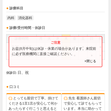
診療科目
内科
消化器科
診療/受付時間・休診日
診療時間
月
火
水
木
金
土
日
祝
8:30～13:00
●
●
●
●
●
●
●
●
お盆(8月中旬)は休診・休業の場合があります。来院前
に必ず医療機関に直接ご確認ください。
14:30～18:00
●
●
●
●
●
●
×閉じる
日、祝
休診日:
口コミ
とっても親切で丁寧。掛けて
先生 看護師さん親切
くださる1言1言が安心して何か
で安心して診てもらって
あったらすぐ行こうと思えると
います。本当に助かって