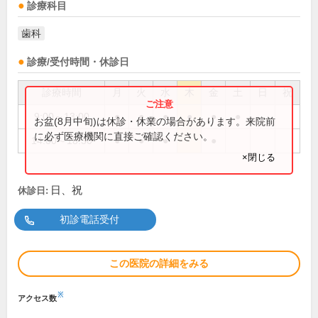
診療科目
歯科
診療/受付時間・休診日
診療時間
月
火
水
木
金
土
日
祝
9:00～13:00
●
●
●
●
●
●
お盆(8月中旬)は休診・休業の場合があります。来院前
に必ず医療機関に直接ご確認ください。
14:00～18:30
●
●
●
●
×閉じる
日、祝
休診日:
初診電話受付
この医院の詳細をみる
※
アクセス数