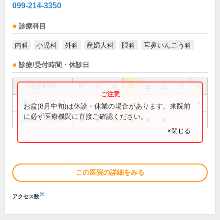
099-214-3350
診療科目
内科
小児科
外科
産婦人科
眼科
耳鼻いんこう科
診療/受付時間・休診日
診療時間
月
火
水
木
金
土
日
祝
18:00～翌7:00
●
●
お盆(8月中旬)は休診・休業の場合があります。来院前
に必ず医療機関に直接ご確認ください。
19:00～翌7:00
●
●
●
●
●
●
×閉じる
この医院の詳細をみる
※
アクセス数