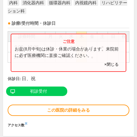
内科
消化器内科
循環器内科
内視鏡内科
リハビリテー
ション科
診療/受付時間・休診日
診療時間
月
火
水
木
金
土
日
祝
9:00～12:30
●
●
●
●
●
●
お盆(8月中旬)は休診・休業の場合があります。来院前
に必ず医療機関に直接ご確認ください。
14:00～18:00
●
●
●
●
×閉じる
日、祝
休診日:
初診受付
この医院の詳細をみる
※
アクセス数