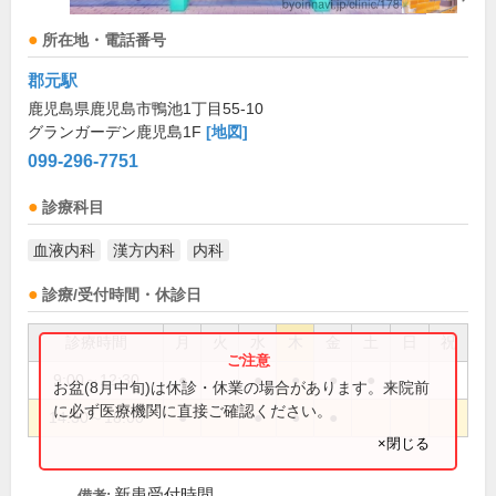
所在地・電話番号
郡元駅
鹿児島県鹿児島市鴨池1丁目55-10
グランガーデン鹿児島1F
[地図]
099-296-7751
診療科目
血液内科
漢方内科
内科
診療/受付時間・休診日
診療時間
月
火
水
木
金
土
日
祝
9:00～12:30
●
●
●
●
●
お盆(8月中旬)は休診・休業の場合があります。来院前
に必ず医療機関に直接ご確認ください。
14:30～18:00
●
●
●
●
×閉じる
新患受付時間
備考: