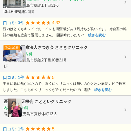
鹿児島県鹿児島市鴨池1丁目31-6
DELPHI鴨池1 1階
4.33
口コミ: 3件
院内はとてもキレイでおトイレも清潔感があり気持ちが良いです。 待合室の雑
誌の種類も豊富で退屈しません。 開業時にいたリハ...
続きを読む
医療法人さつき会
ささきクリニック
認証済み
内科, 循環器内科
鹿児島県鹿児島市鴨池2丁目10番21号
1F
5
口コミ: 1件
平日に急に熱が出たので、近くにクリニックは無いのかと思い病院ナビで検索
しました。こちらのクリニックが近くだったのでに電話...
続きを読む
医療法人 天桜会
ことといクリニック
内科, 血液内科
鹿児島県鹿児島市真砂本町13-3
5
口コミ: 1件