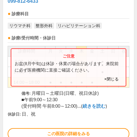
099-812-6433
診療科目
リウマチ科
整形外科
リハビリテーション科
診療/受付時間・休診日
診療時間
月
火
水
木
金
土
日
祝
9:00～12:30
●
●
●
●
●
●
お盆(8月中旬)は休診・休業の場合があります。来院前
に必ず医療機関に直接ご確認ください。
14:00～17:00
●
×閉じる
14:00～18:00
●
●
●
●
●
月曜日～土曜日(日曜、祝日休診)
備考:
■午前9:00～12:30
(受付時間 午前8:00～12:00)...(
続きを読む
)
日、祝
休診日:
この医院の詳細をみる