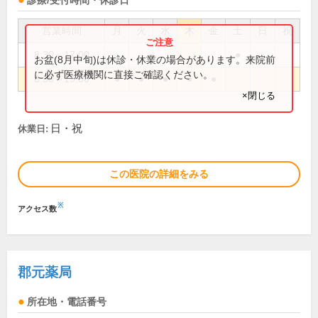
診療/受付時間・休診日
営業時間
月
火
水
木
金
土
日
祝
8:30～17:00
●
お盆(8月中旬)は休診・休業の場合があります。来院前
に必ず医療機関に直接ご確認ください。
8:30～19:00
●
●
●
●
●
×閉じる
日・祝
休業日:
この医院の詳細をみる
※
アクセス数
郡元薬局
所在地・電話番号