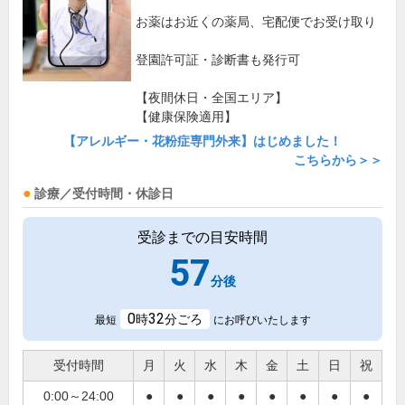
お薬はお近くの薬局、宅配便でお受け取り
登園許可証・診断書も発行可
【夜間休日・全国エリア】
【健康保険適用】
【アレルギー・花粉症専門外来】はじめました！
こちらから＞＞
診療／受付時間・休診日
受診までの目安時間
57
分後
0
32
時
分ごろ
最短
にお呼びいたします
受付時間
月
火
水
木
金
土
日
祝
0:00～24:00
●
●
●
●
●
●
●
●