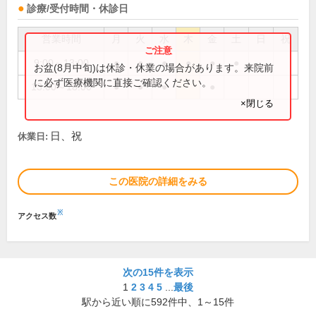
診療/受付時間・休診日
営業時間
月
火
水
木
金
土
日
祝
9:00～13:00
●
●
●
●
●
●
お盆(8月中旬)は休診・休業の場合があります。来院前
に必ず医療機関に直接ご確認ください。
13:00～18:00
●
●
●
●
×閉じる
日、祝
休業日:
この医院の詳細をみる
※
アクセス数
次の15件を表示
1
2
3
4
5
...
最後
駅から近い順に
592
件中、
1～15件