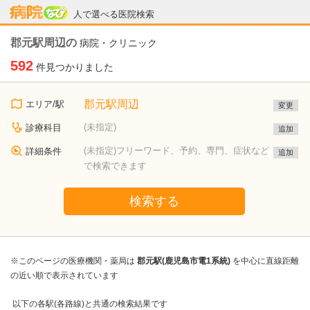
病院なび
人で選べる医院検索
郡元駅周辺の
病院・クリニック
592
件見つかりました
郡元駅周辺
エリア/駅
変更
(未指定)
診療科目
追加
(未指定)フリーワード、予約、専門、症状など
詳細条件
追加
で検索できます
検索する
※このページの医療機関・薬局は
郡元駅(鹿児島市電1系統)
を中心に直線距離
の近い順で表示されています
以下の各駅(各路線)と共通の検索結果です