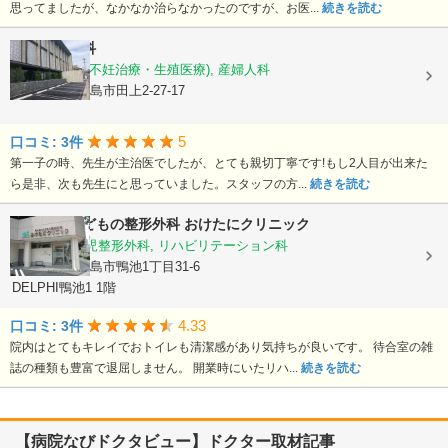
思ってましたが、なかなか治らなかったのですが、お医...
続きを読む
徳永産婦人科
産科, 婦人科(不妊治療・生殖医療), 産婦人科
鹿児島県鹿児島市田上2-27-17
5
口コミ: 3件
第一子の時、先生が主治医でしたが、とても親切丁寧です!もし2人目が出来た
ら是非、次も先生にと思っていました。スタッフの方...
続きを読む
おとなとこどもの整形外科 おけたにクリニック
整形外科, 小児整形外科, リハビリテーション科
鹿児島県鹿児島市鴨池1丁目31-6
DELPHI鴨池1 1階
4.33
口コミ: 3件
院内はとてもキレイでおトイレも清潔感があり気持ちが良いです。 待合室の雑
誌の種類も豊富で退屈しません。 開業時にいたリハ...
続きを読む
【病院なびドクタビュー】ドクター取材記事