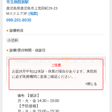
市立病院前駅
鹿児島県鹿児島市上荒田町29-23
Mスクエア3F
[地図]
099-201-8030
診療科目
小児科
診療/受付時間・休診日
診療時間
月
火
水
木
金
土
日
祝
9:00～12:30
●
●
●
●
●
●
お盆(8月中旬)は休診・休業の場合があります。来院前
に必ず医療機関に直接ご確認ください。
14:30～18:00
●
●
●
●
●
×閉じる
【健診】
備考:
月・火・金 14:30～15:00
【予防接種】
月・火・金 15:00～15:30