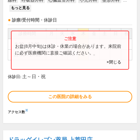
線科
呼吸器外科
心臓血管外科
小児外科
整形外科
...
もっと見る
診療/受付時間・休診日
診療時間
月
火
水
木
金
土
日
祝
8:30～12:00
●
●
●
●
●
お盆(8月中旬)は休診・休業の場合があります。来院前
に必ず医療機関に直接ご確認ください。
12:00～17:15
●
●
●
●
●
×閉じる
土～日・祝
休診日:
この医院の詳細をみる
※
アクセス数
ドラッグイレブン薬局 上荒田店