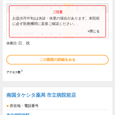
営業時間
月
火
水
木
金
土
日
祝
8:30～12:30
●
●
お盆(8月中旬)は休診・休業の場合があります。来院前
に必ず医療機関に直接ご確認ください。
8:30～13:00
●
●
●
●
×閉じる
14:00～18:00
●
●
●
●
日、祝
休業日:
この医院の詳細をみる
※
アクセス数
南国タケシタ薬局 市立病院前店
所在地・電話番号