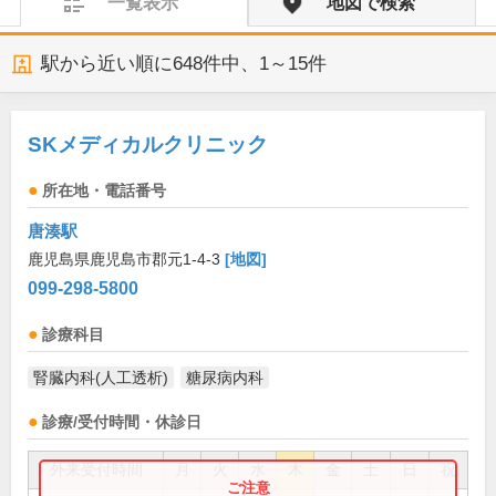
一覧表示
地図で検索
駅から近い順に
648
件中、
1～15件
SKメディカルクリニック
所在地・電話番号
唐湊駅
鹿児島県鹿児島市郡元1-4-3
[地図]
099-298-5800
診療科目
腎臓内科(人工透析)
糖尿病内科
診療/受付時間・休診日
外来受付時間
月
火
水
木
金
土
日
祝