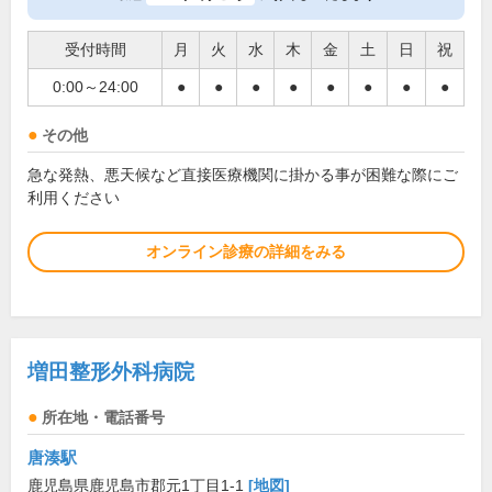
受付時間
月
火
水
木
金
土
日
祝
0:00～24:00
●
●
●
●
●
●
●
●
その他
急な発熱、悪天候など直接医療機関に掛かる事が困難な際にご
利用ください
オンライン診療の詳細をみる
増田整形外科病院
所在地・電話番号
唐湊駅
鹿児島県鹿児島市郡元1丁目1-1
[地図]