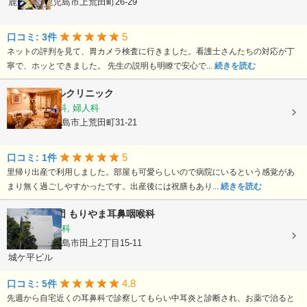
鹿児島県鹿児島市上荒田町26-29
5
口コミ: 3件
ネットの評判を見て、胃カメラ検査に行きました。看護士さんたちの対応が丁
寧で、ホッとできました。 先生の説明も明瞭で安心で...
続きを読む
平野エンゼルクリニック
産婦人科, 産科, 婦人科
鹿児島県鹿児島市上荒田町31-21
5
口コミ: 1件
里帰り出産で利用しました。部屋も可愛らしいので病院にいるという感覚があ
まり無く過ごしやすかったです。出産後には祝膳もあり...
続きを読む
医療法人社団
もりやま耳鼻咽喉科
耳鼻いんこう科
鹿児島県鹿児島市田上2丁目15-11
城ケ平ビル
4.8
口コミ: 5件
先週から自宅近くの耳鼻科で診察してもらい中耳炎と診断され、お薬で治ると