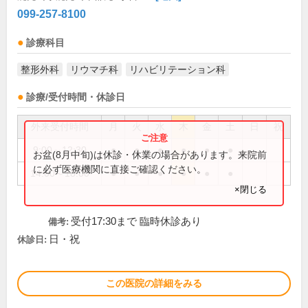
099-257-8100
診療科目
整形外科
リウマチ科
リハビリテーション科
診療/受付時間・休診日
外来受付時間
月
火
水
木
金
土
日
祝
9:00～12:30
●
●
●
●
●
●
お盆(8月中旬)は休診・休業の場合があります。来院前
に必ず医療機関に直接ご確認ください。
14:00～18:00
●
●
●
●
●
●
×閉じる
受付17:30まで 臨時休診あり
備考:
日・祝
休診日:
この医院の詳細をみる