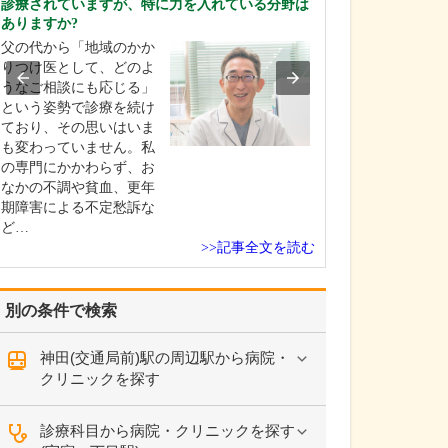
診療されていますが、特に力を入れている分野は
中学生のときに
ありますか?
女性の歯科医師
父の代から「地域のかか
ことです。幼い
りつけ医として、どのよ
科医師は男性が
うなご相談にも応じる」
事」というイメ
という姿勢で診療を続け
っていたのです
ており、その思いはいま
先生の治療を受
も変わっていません。私
で認識が変わり
の専門にかかわらず、お
子どもにとって
なかの不調や貧血、更年
は敬…
期障害による不定愁訴な
ど…
>>記事全文を読む
別の条件で検索
神田(交通局前)駅の周辺駅から病院・
クリニックを探す
診療科目から病院・クリニックを探す