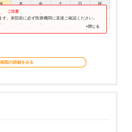
水
木
金
土
日
祝
●
●
●
ります。来院前に必ず医療機関に直接ご確認ください。
●
●
●
×閉じる
の医院の詳細をみる