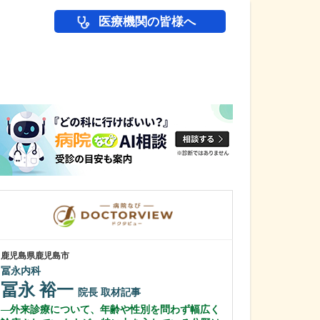
医療機関の皆様へ
医師(ドクター)の
鹿児島県鹿児島市
鹿児島県鹿児島市
冨永内科
あいろ歯科医院
冨永 裕一
小濱 文色
院長
取材記事
外来診療について、年齢や性別を問わず幅広く
歯科医師を志し