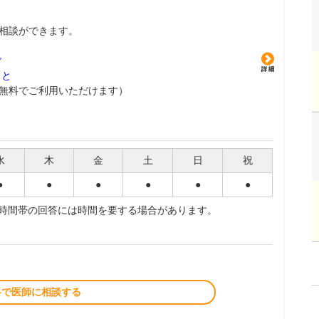
相談ができます。
グ
こと
無料でご利用いただけます）
水
木
金
土
日
祝
●
●
●
●
●
●
夜時間帯の回答には時間を要する場合があります。
料で医師に相談する