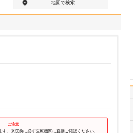
ことを教えてください。
地図で検索
患者さんはそれぞれ、置
かれている生活環境や、
治療に対する考え方、病
気にどう向き合いたいか
というお気持ちが異なり
ます。そして「どんな状
態を目指したいのか」
「どのように暮らしてい
きたいのか」といった、
患者…
>>記事全文を読む
ります。来院前に必ず医療機関に直接ご確認ください。