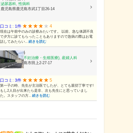
泌尿器科, 性病科
鹿児島県鹿児島市武1丁目26-14
4
口コミ: 1件
現在は午前中のみの診察みたいです。 以前、急な体調不良
で夕方に診てもらったこともありますので急病の際はお電
話してみたらい...
続きを読む
徳永産婦人科
産科, 婦人科(不妊治療・生殖医療), 産婦人科
鹿児島県鹿児島市田上2-27-17
5
口コミ: 3件
第一子の時、先生が主治医でしたが、とても親切丁寧です!
もし2人目が出来たら是非、次も先生にと思っていまし
た。スタッフの方...
続きを読む