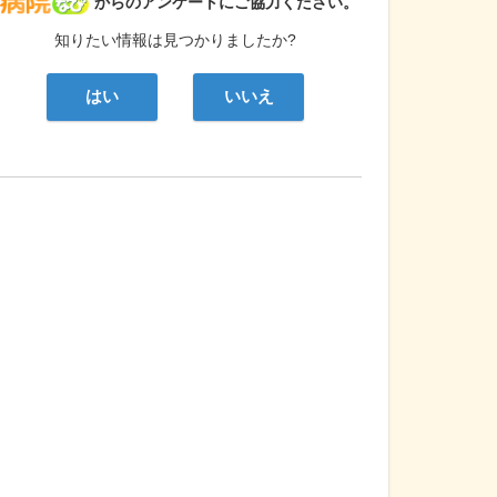
病院なび
からのアンケートにご協力ください。
知りたい情報は見つかりましたか?
はい
いいえ