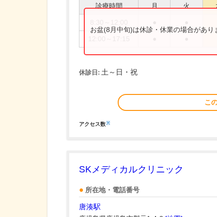
診療時間
月
火
8:30～12:00
●
●
お盆(8月中旬)は休診・休業の場合があ
12:00～17:15
●
●
土～日・祝
休診日:
こ
※
アクセス数
SKメディカルクリニック
所在地・電話番号
唐湊駅