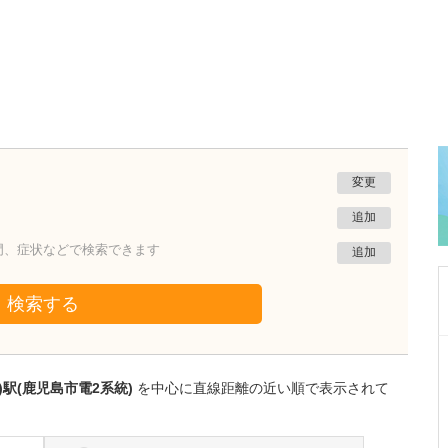
変更
追加
門、症状などで検索できます
追加
検索する
宮城県仙台市若林区
佐瀬総合診療所
)駅(鹿児島市電2系統)
を中心に直線距離の近い順で表示されて
佐瀬 友彦
院長
取材記事
日々の診療において、先生が大切にされている