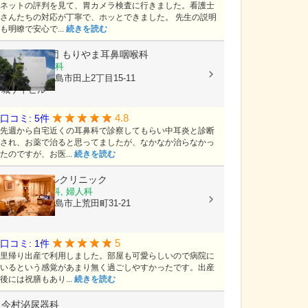
ネットの評判を見て、胃カメラ検査に行きました。看護士
さんたちの対応が丁寧で、ホッとできました。 先生の説明
も明瞭で安心で...
続きを読む
医療法人社団
もりやま耳鼻咽喉科
耳鼻いんこう科
鹿児島県鹿児島市田上2丁目15-11
城ケ平ビル
4.8
口コミ: 5件
先週から自宅近くの耳鼻科で診察してもらい中耳炎と診断
され、お薬で治ると思ってましたが、なかなか治らなかっ
たのですが、お医...
続きを読む
平野エンゼルクリニック
産婦人科, 産科, 婦人科
鹿児島県鹿児島市上荒田町31-21
5
口コミ: 1件
里帰り出産で利用しました。部屋も可愛らしいので病院に
いるという感覚があまり無く過ごしやすかったです。出産
後には祝膳もあり...
続きを読む
今村泌尿器科