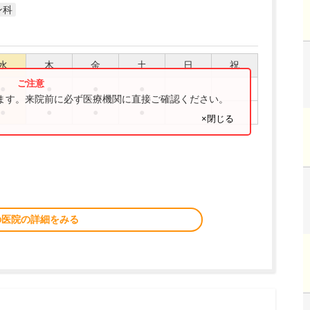
ン科
水
木
金
土
日
祝
●
●
●
●
ります。来院前に必ず医療機関に直接ご確認ください。
●
●
●
●
×閉じる
の医院の詳細をみる