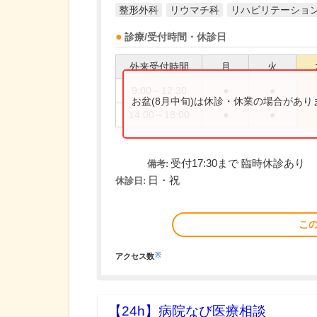
整形外科
リウマチ科
リハビリテーショ
診療/受付時間・休診日
外来受付時間
月
火
9:00～12:30
●
●
お盆(8月中旬)は休診・休業の場合があ
14:00～18:00
●
●
受付17:30まで 臨時休診あり
備考:
日・祝
休診日:
こ
※
アクセス数
【24h】
病院なび医療相談