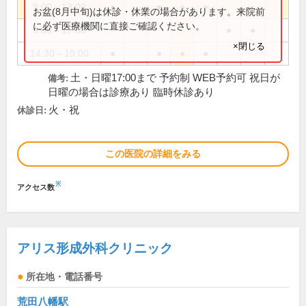
9:00～13:00
●
●
●
●
お盆(8月中旬)は休診・休業の場合があります。来院前
に必ず医療機関に直接ご確認ください。
9:00～17:00
●
●
×閉じる
14:30～19:00
●
●
●
●
土・日曜17:00まで 予約制 WEB予約可 祝日が
備考:
日曜の場合は診療あり 臨時休診あり
火・祝
休診日:
この医院の詳細をみる
※
アクセス数
アリス形成外科クリニック
所在地・電話番号
荒田八幡駅