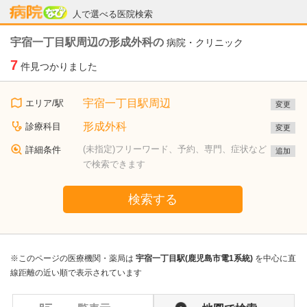
病院なび
人で選べる医院検索
宇宿一丁目駅周辺の形成外科の
病院・クリニック
7
件見つかりました
宇宿一丁目駅周辺
エリア/駅
変更
形成外科
診療科目
変更
(未指定)フリーワード、予約、専門、症状など
詳細条件
追加
で検索できます
検索する
※このページの医療機関・薬局は
宇宿一丁目駅(鹿児島市電1系統)
を中心に直
線距離の近い順で表示されています