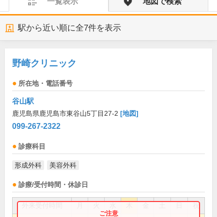
一覧表示
地図で検索
駅から近い順に全
7
件を表示
野崎クリニック
所在地・電話番号
谷山駅
鹿児島県鹿児島市東谷山5丁目27-2
[地図]
099-267-2322
診療科目
形成外科
美容外科
診療/受付時間・休診日
外来受付時間
月
火
水
木
金
土
日
祝