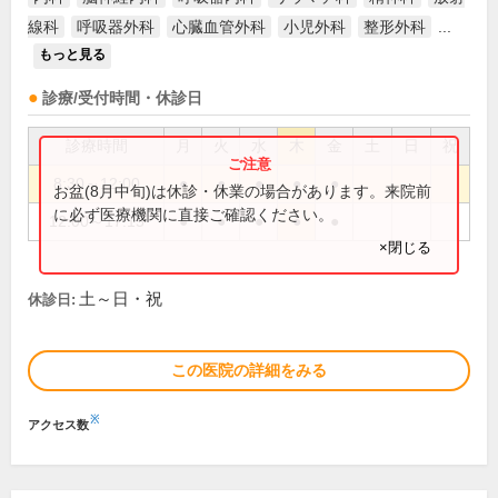
線科
呼吸器外科
心臓血管外科
小児外科
整形外科
...
もっと見る
診療/受付時間・休診日
診療時間
月
火
水
木
金
土
日
祝
8:30～12:00
●
●
●
●
●
お盆(8月中旬)は休診・休業の場合があります。来院前
に必ず医療機関に直接ご確認ください。
12:00～17:15
●
●
●
●
●
×閉じる
土～日・祝
休診日:
この医院の詳細をみる
※
アクセス数