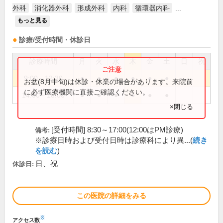
外科
消化器外科
形成外科
内科
循環器内科
...
もっと見る
診療/受付時間・休診日
診療時間
月
火
水
木
金
土
日
祝
9:00～12:30
●
●
●
●
●
●
お盆(8月中旬)は休診・休業の場合があります。来院前
に必ず医療機関に直接ご確認ください。
14:00～18:00
●
●
●
●
●
●
×閉じる
[受付時間] 8:30～17:00(12:00はPM診療)
備考:
※診療日時および受付日時は診療科により異...(
続き
を読む
)
日、祝
休診日:
この医院の詳細をみる
※
アクセス数