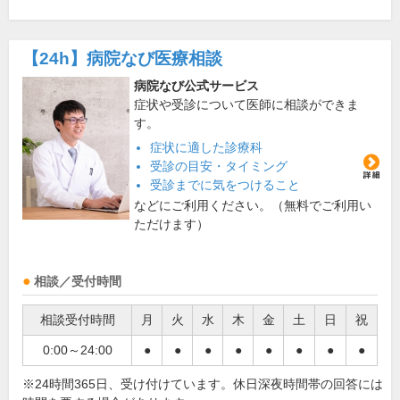
【24h】
病院なび医療相談
病院なび公式サービス
症状や受診について医師に相談ができま
す。
症状に適した診療科
受診の目安・タイミング
受診までに気をつけること
などにご利用ください。（無料でご利用い
ただけます）
相談／受付時間
相談受付時間
月
火
水
木
金
土
日
祝
0:00～24:00
●
●
●
●
●
●
●
●
※24時間365日、受け付けています。休日深夜時間帯の回答には