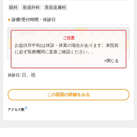
眼科
形成外科
美容皮膚科
診療/受付時間・休診日
診療時間
月
火
水
木
金
土
日
祝
9:00～13:00
●
●
●
●
●
●
お盆(8月中旬)は休診・休業の場合があります。来院前
に必ず医療機関に直接ご確認ください。
15:00～18:00
●
●
●
●
●
×閉じる
日、祝
休診日:
この医院の詳細をみる
※
アクセス数