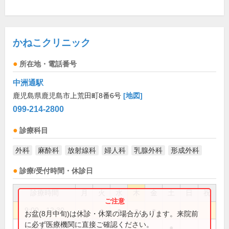
かねこクリニック
所在地・電話番号
中洲通駅
鹿児島県鹿児島市上荒田町8番6号
[地図]
099-214-2800
診療科目
外科
麻酔科
放射線科
婦人科
乳腺外科
形成外科
診療/受付時間・休診日
診療時間
月
火
水
木
金
土
日
祝
9:00～12:30
●
●
●
●
●
お盆(8月中旬)は休診・休業の場合があります。来院前
に必ず医療機関に直接ご確認ください。
9:00～18:00
●