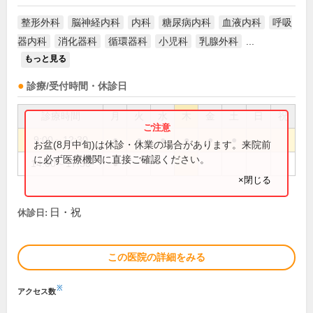
整形外科
脳神経内科
内科
糖尿病内科
血液内科
呼吸
器内科
消化器科
循環器科
小児科
乳腺外科
...
もっと見る
診療/受付時間・休診日
診療時間
月
火
水
木
金
土
日
祝
9:00～12:30
●
●
●
●
●
●
お盆(8月中旬)は休診・休業の場合があります。来院前
に必ず医療機関に直接ご確認ください。
14:00～17:30
●
×閉じる
日・祝
休診日:
この医院の詳細をみる
※
アクセス数