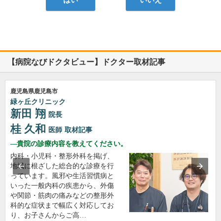
はい
いいえ
【病院なびドクタビュー】ドクター取材記事
鹿児島県鹿児島市
緑ヶ丘クリニック
新田 翔
院長
桂 久和
医師
取材記事
貴院の診療内容を教えてください。
内科・小児科・整形外科を掲げ、
地域に根ざした総合的な診療を行
っています。風邪や生活習慣病と
いった一般内科の疾患から、外傷
や関節・筋肉の痛みなどの整形外
科的な症状まで幅広く対応してお
り、お子さんからご高…