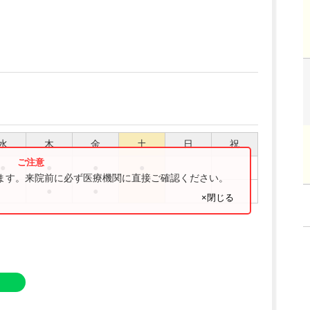
水
木
金
土
日
祝
●
●
●
●
ります。来院前に必ず医療機関に直接ご確認ください。
●
●
×閉じる