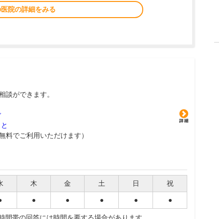
の医院の詳細をみる
相談ができます。
グ
こと
無料でご利用いただけます）
水
木
金
土
日
祝
●
●
●
●
●
●
夜時間帯の回答には時間を要する場合があります。