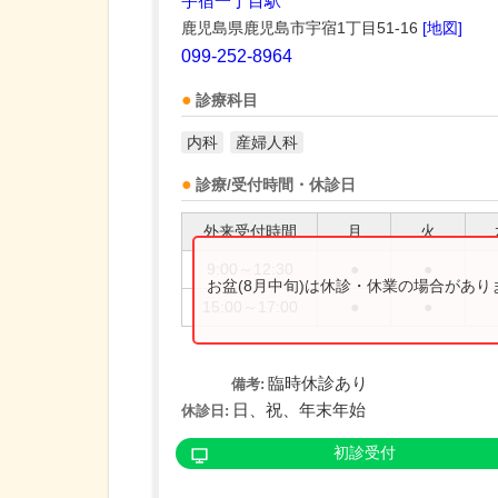
宇宿一丁目駅
鹿児島県鹿児島市宇宿1丁目51-16
[地図]
099-252-8964
診療科目
内科
産婦人科
診療/受付時間・休診日
外来受付時間
月
火
9:00～12:30
●
●
お盆(8月中旬)は休診・休業の場合があ
15:00～17:00
●
●
臨時休診あり
備考:
日、祝、年末年始
休診日:
初診受付