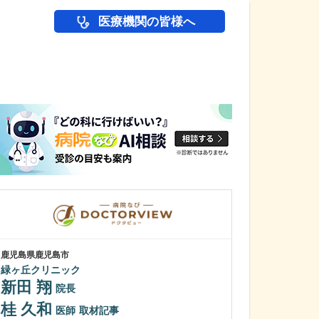
医療機関の皆様へ
医師(ドクター)の
鹿児島県鹿児島市
鹿児島県鹿児島市
緑ヶ丘クリニック
冨永内科
新田 翔
冨永 裕一
院長
桂 久和
外来診療につい
医師
取材記事