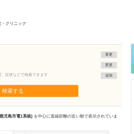
院・クリニック
変更
変更
門、症状などで検索できます
追加
検索する
鹿児島県鹿児島市
植村病院
鹿児島市電1系統)
を中心に直線距離の近い順で表示されていま
川名 英世
院長
取材記事
貴院は地域の「駆け込み寺」のような存在なの