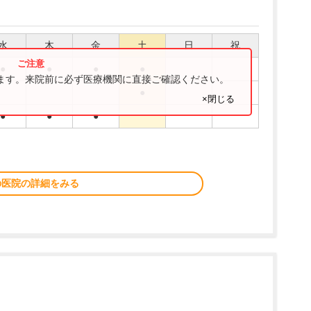
水
木
金
土
日
祝
●
●
●
●
ります。来院前に必ず医療機関に直接ご確認ください。
●
×閉じる
●
●
●
の医院の詳細をみる