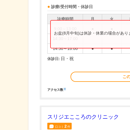
診療/受付時間・休診日
診療時間
月
火
9:00～13:00
●
●
お盆(8月中旬)は休診・休業の場合があ
14:30～17:00
14:30～18:00
●
●
日・祝
休診日:
こ
※
アクセス数
スリジエこころのクリニック
2
口コミ
件