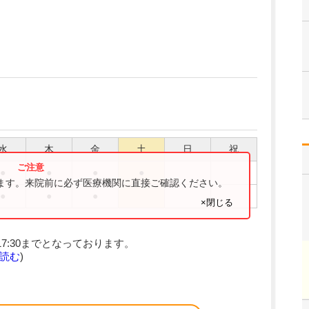
水
木
金
土
日
祝
●
●
●
●
ります。来院前に必ず医療機関に直接ご確認ください。
●
●
●
×閉じる
17:30までとなっております。
読む
)