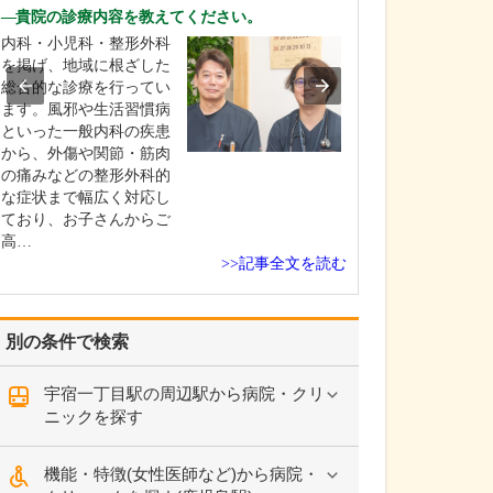
診療されていま
貴院の診療内容を教えてください。
ありますか?
内科・小児科・整形外科
父の代から「地
を掲げ、地域に根ざした
りつけ医として
総合的な診療を行ってい
うなご相談にも
ます。風邪や生活習慣病
という姿勢で診
といった一般内科の疾患
ており、その思
から、外傷や関節・筋肉
も変わっていま
の痛みなどの整形外科的
の専門にかかわ
な症状まで幅広く対応し
なかの不調や貧
ており、お子さんからご
期障害による不
高…
ど…
>>記事全文を読む
別の条件で検索
宇宿一丁目駅の周辺駅から病院・クリ
ニックを探す
機能・特徴(女性医師など)から病院・