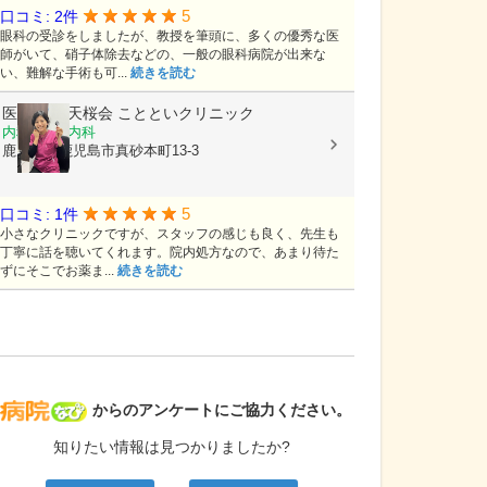
5
口コミ: 2件
眼科の受診をしましたが、教授を筆頭に、多くの優秀な医
師がいて、硝子体除去などの、一般の眼科病院が出来な
い、難解な手術も可...
続きを読む
医療法人 天桜会
ことといクリニック
内科, 血液内科
鹿児島県鹿児島市真砂本町13-3
5
口コミ: 1件
小さなクリニックですが、スタッフの感じも良く、先生も
丁寧に話を聴いてくれます。院内処方なので、あまり待た
ずにそこでお薬ま...
続きを読む
病院なび
からのアンケートにご協力ください。
知りたい情報は見つかりましたか?