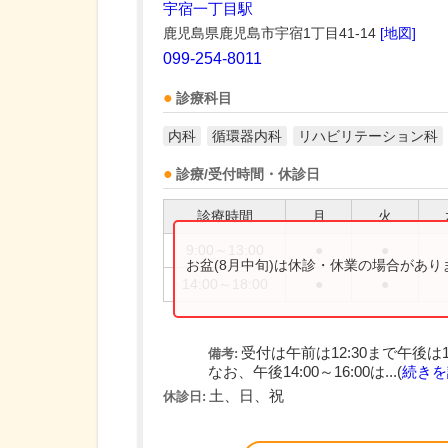
宇宿一丁目駅
鹿児島県鹿児島市宇宿1丁目41-14
[地図]
099-254-8011
診療科目
内科
循環器内科
リハビリテーション科
診療/受付時間・休診日
診療時間
月
火
9:00～13:00
●
●
お盆(8月中旬)は休診・休業の場合があ
14:00～18:00
●
●
受付は午前は12:30まで午後は
備考:
なお、午後14:00～16:00は...(
続きを
土、日、祝
休診日: