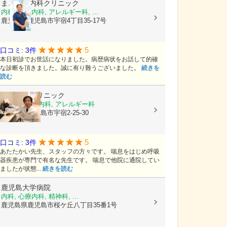
まごころ内科クリニック
内科, 神経内科, アレルギー科, ...
鹿児島県鹿児島市宇宿4丁目35-17号
5
口コミ: 3件
本日初診でお世話になりました。病歴病状をお話して的確
な診断を頂きました。誠に有り難うございました。
続きを
読む
栃木隆男クリニック
内科, 呼吸器内科, アレルギー科
鹿児島県鹿児島市宇宿2-25-30
5
口コミ: 3件
あたたかい先生、スタッフの方々です。 喘息をはじめ呼吸
器疾患が専門で有名な先生です。 喘息で他院に通院してい
ましたが状態...
続きを読む
鹿児島大学病院
内科, 心療内科, 精神科, ...
鹿児島県鹿児島市桜ケ丘八丁目35番1号