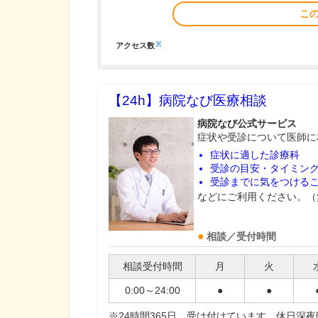
こ
※
アクセス数
【24h】
病院なび医療相談
病院なび公式サービス
症状や受診について医師に
症状に適した診療科
受診の目安・タイミン
受診までに気をつける
などにご利用ください。（
相談／受付時間
相談受付時間
月
火
0:00～24:00
●
●
※24時間365日、受け付けています。休日深