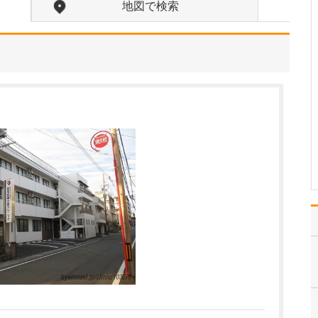
ですね。
地図で検索
「どんな病気やケガも拒
まずに年中無休で診る」
という初代理事長のポリ
シーを受け継ぎ、「急に
手が動かなくなった」
「頬が腫れて痛い」とい
った当院では専門外の患
者さんも応急的に診療
し、速やかに近隣の専門
医をご…
>>記事全文を読む