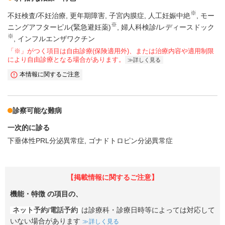
※
不妊検査/不妊治療
更年期障害
子宮内膜症
人工妊娠中絶
モー
※
ニングアフターピル(緊急避妊薬)
婦人科検診/レディースドック
※
インフルエンザワクチン
「※」がつく項目は自由診療(保険適用外)、または治療内容や適用制限
により自由診療となる場合があります。
詳しく見る
本情報に関するご注意
診察可能な難病
一次的に診る
下垂体性PRL分泌異常症
ゴナドトロピン分泌異常症
【掲載情報に関するご注意】
機能・特徴
の項目の、
ネット予約/電話予約
は診療科・診療日時等によっては対応して
いない場合があります
詳しく見る