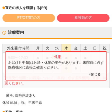
直近の求人を確認する
[PR]
PT/OT/STの方
看護師の方
診療案内
外来受付時間
月
火
水
木
金
土
日
祝
●
●
●
●
●
●
9:00
〜
12:30
お盆(8月中旬)は休診・休業の場合があります。来院前に必ず
●
●
●
●
医療機関に直接ご確認ください。
15:00
〜
17:00
×閉じる
外来受付時間・内容等について、事前に必ず医療機関に直接ご確
認ください。
備考:
臨時休診あり
休診日:
日、祝、年末年始