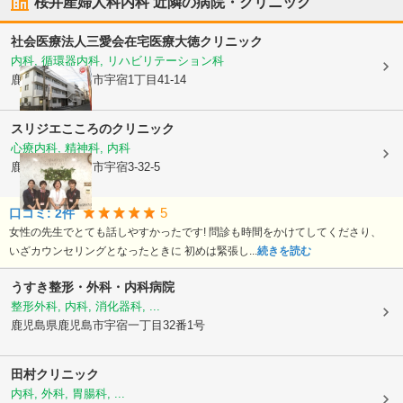
桜井産婦人科内科
近隣の病院・クリニック
社会医療法人三愛会
在宅医療大徳クリニック
内科, 循環器内科, リハビリテーション科
鹿児島県鹿児島市
宇宿1丁目41-14
スリジエこころのクリニック
心療内科, 精神科, 内科
鹿児島県鹿児島市
宇宿3-32-5
5
口コミ:
2
件
女性の先生でとても話しやすかったです! 問診も時間をかけてしてくださり、
いざカウンセリングとなったときに 初めは緊張し...
続きを読む
うすき整形・外科・内科病院
整形外科, 内科, 消化器科, ...
鹿児島県鹿児島市
宇宿一丁目32番1号
田村クリニック
内科, 外科, 胃腸科, ...