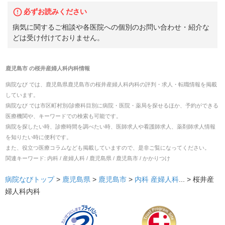
必ずお読みください
病気に関するご相談や各医院への個別のお問い合わせ・紹介な
どは受け付けておりません。
鹿児島市
の
桜井産婦人科内科
情報
病院なび では、
鹿児島県
鹿児島市
の
桜井産婦人科内科
の
評判・求人・転職
情報を掲載
しています。
病院なび では市区町村別/診療科目別に病院・医院・薬局を探せるほか、予約ができる
医療機関や、キーワードでの検索も可能です。
病院を探したい時、診療時間を調べたい時、医師求人や看護師求人、薬剤師求人情報
を知りたい時に便利です。
また、役立つ医療コラムなども掲載していますので、是非ご覧になってください。
関連キーワード:
内科 / 産婦人科 / 鹿児島県 / 鹿児島市 / かかりつけ
病院なびトップ
>
鹿児島県
>
鹿児島市
>
内科
産婦人科
... >
桜井産
婦人科内科