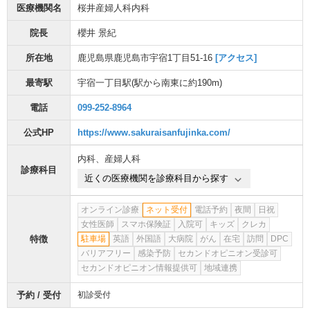
医療機関名
桜井産婦人科内科
院長
櫻井 景紀
所在地
鹿児島県鹿児島市宇宿1丁目51-16
[アクセス]
最寄駅
宇宿一丁目駅
(駅から
南東に約190m
)
電話
099-252-8964
公式HP
https://www.sakuraisanfujinka.com/
内科
、
産婦人科
診療科目
近くの医療機関を診療科目から探す
オンライン診療
ネット受付
電話予約
夜間
日祝
女性医師
スマホ保険証
入院可
キッズ
クレカ
特徴
駐車場
英語
外国語
大病院
がん
在宅
訪問
DPC
バリアフリー
感染予防
セカンドオピニオン受診可
セカンドオピニオン情報提供可
地域連携
予約 / 受付
初診受付