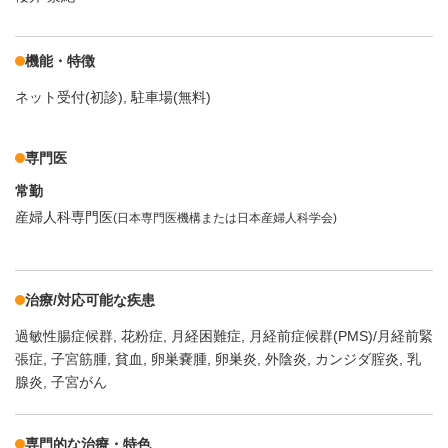
機能・特徴
ネット受付(初診)
駐車場(無料)
専門医
常勤
産婦人科専門医
(日本専門医機構または日本産婦人科学会)
治療/対応可能な疾患
過敏性腸症候群
花粉症
月経困難症
月経前症候群(PMS)/月経前緊
張症
子宮筋腫
貧血
卵巣嚢腫
卵巣炎
外陰炎
カンジダ腟炎
乳
腺炎
子宮がん
専門的な治療・特色