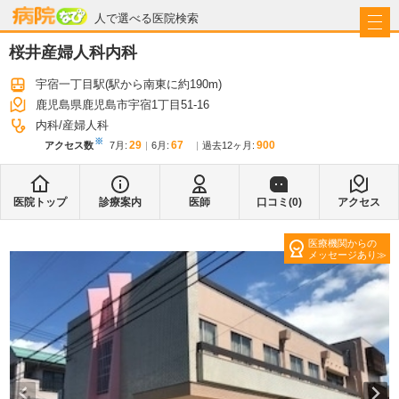
病院なび
人で選べる医院検索
桜井産婦人科内科
宇宿一丁目駅
(駅から
南東に約190m
)
鹿児島県鹿児島市宇宿1丁目51-16
内科
産婦人科
※
29
67
900
アクセス数
7月
:
6月
:
過去12ヶ月:
医院トップ
診療案内
医師
口コミ(
0
)
アクセス
医療機関からの
メッセージあり