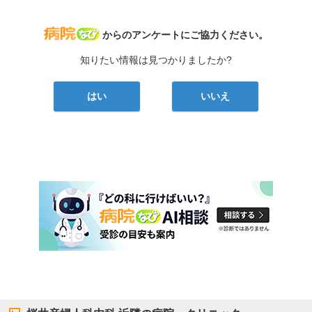
病院なび
からのアンケートにご協力ください。
知りたい情報は見つかりましたか?
はい
いいえ