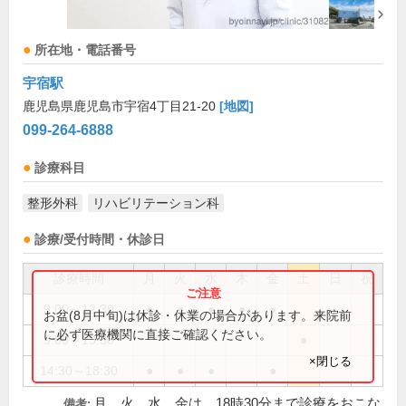
所在地・電話番号
宇宿駅
鹿児島県鹿児島市宇宿4丁目21-20
[地図]
099-264-6888
診療科目
整形外科
リハビリテーション科
診療/受付時間・休診日
診療時間
月
火
水
木
金
土
日
祝
9:00～12:30
●
●
●
●
●
お盆(8月中旬)は休診・休業の場合があります。来院前
に必ず医療機関に直接ご確認ください。
9:00～13:30
●
×閉じる
14:30～18:30
●
●
●
●
月、火、水、金は、18時30分まで診療をおこな
備考: