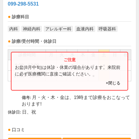
099-298-5531
診療科目
内科
神経内科
アレルギー科
血液内科
呼吸器科
診療/受付時間・休診日
診療時間
月
火
水
木
金
土
日
祝
9:00～12:00
●
●
●
●
●
●
お盆(8月中旬)は休診・休業の場合があります。来院前
に必ず医療機関に直接ご確認ください。
14:00～19:00
●
●
●
●
×閉じる
月・火・木・金は、19時まで診療をおこなって
備考:
おります!
日、祝
休診日:
口コミ