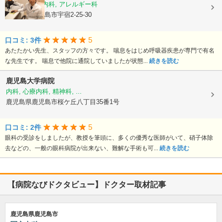
内科, 呼吸器内科, アレルギー科
鹿児島県鹿児島市宇宿2-25-30
5
口コミ: 3件
あたたかい先生、スタッフの方々です。 喘息をはじめ呼吸器疾患が専門で有名
な先生です。 喘息で他院に通院していましたが状態...
続きを読む
鹿児島大学病院
内科, 心療内科, 精神科, ...
鹿児島県鹿児島市桜ケ丘八丁目35番1号
5
口コミ: 2件
眼科の受診をしましたが、教授を筆頭に、多くの優秀な医師がいて、硝子体除
去などの、一般の眼科病院が出来ない、難解な手術も可...
続きを読む
【病院なびドクタビュー】ドクター取材記事
鹿児島県鹿児島市