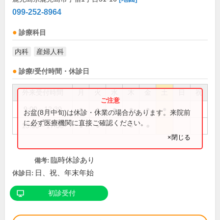
099-252-8964
診療科目
内科
産婦人科
診療/受付時間・休診日
外来受付時間
月
火
水
木
金
土
日
祝
9:00～12:30
●
●
●
●
●
●
お盆(8月中旬)は休診・休業の場合があります。来院前
に必ず医療機関に直接ご確認ください。
15:00～17:00
●
●
●
●
×閉じる
臨時休診あり
備考:
日、祝、年末年始
休診日:
初診受付