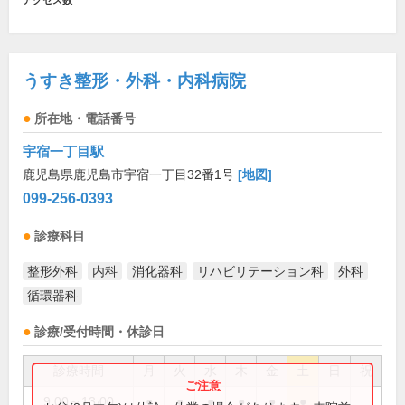
アクセス数
うすき整形・外科・内科病院
所在地・電話番号
宇宿一丁目駅
鹿児島県鹿児島市宇宿一丁目32番1号
[地図]
099-256-0393
診療科目
整形外科
内科
消化器科
リハビリテーション科
外科
循環器科
診療/受付時間・休診日
診療時間
月
火
水
木
金
土
日
祝
9:00～13:00
●
●
●
●
●
●