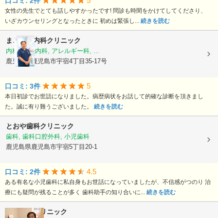
5
口コミ: 2件
女性の先生でとても話しやすかったです! 問診も時間をかけてしてくださり、
いざカウンセリングとなったときに 初めは緊張し...
続きを読む
まごころ内科クリニック
内科, 神経内科, アレルギー科, ...
鹿児島県鹿児島市宇宿4丁目35-17号
5
口コミ: 3件
本日初診でお世話になりました。病歴病状をお話して的確な診断を頂きまし
た。誠に有り難うございました。
続きを読む
とおや歯科クリニック
歯科, 歯科口腔外科, 小児歯科
鹿児島県鹿児島市宇宿5丁目20-1
4.5
口コミ: 2件
ある有名な小児歯科に私自身もお世話になっていましたが、不信感がつのり 治
療にも疑問が残ることが多く 歯科助手の知り合いに...
続きを読む
栃木隆男クリニック