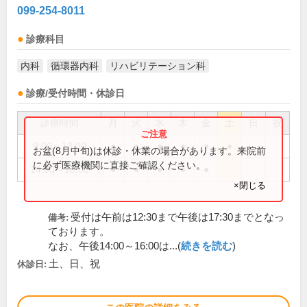
099-254-8011
診療科目
内科
循環器内科
リハビリテーション科
診療/受付時間・休診日
診療時間
月
火
水
木
金
土
日
祝
9:00～13:00
●
●
●
●
●
●
お盆(8月中旬)は休診・休業の場合があります。来院前
に必ず医療機関に直接ご確認ください。
14:00～18:00
●
●
●
●
●
×閉じる
受付は午前は12:30まで午後は17:30までとなっ
備考:
ております。
なお、午後14:00～16:00は...(
続きを読む
)
土、日、祝
休診日: