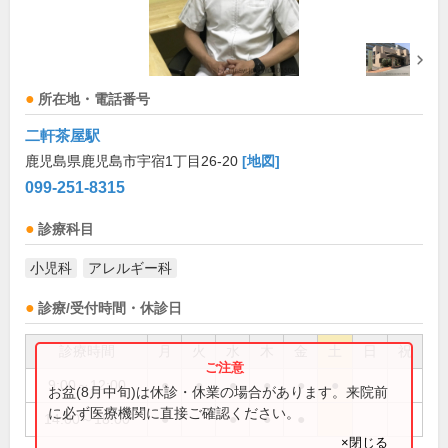
所在地・電話番号
二軒茶屋駅
鹿児島県鹿児島市宇宿1丁目26-20
[地図]
099-251-8315
診療科目
小児科
アレルギー科
診療/受付時間・休診日
診療時間
月
火
水
木
金
土
日
祝
9:00～12:00
●
●
●
●
●
●
お盆(8月中旬)は休診・休業の場合があります。来院前
に必ず医療機関に直接ご確認ください。
14:00～18:00
●
●
●
●
×閉じる