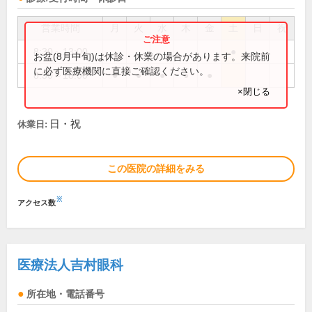
営業時間
月
火
水
木
金
土
日
祝
8:30～13:00
●
お盆(8月中旬)は休診・休業の場合があります。来院前
に必ず医療機関に直接ご確認ください。
8:30～18:00
●
●
●
●
●
×閉じる
日・祝
休業日:
この医院の詳細をみる
※
アクセス数
医療法人吉村眼科
所在地・電話番号