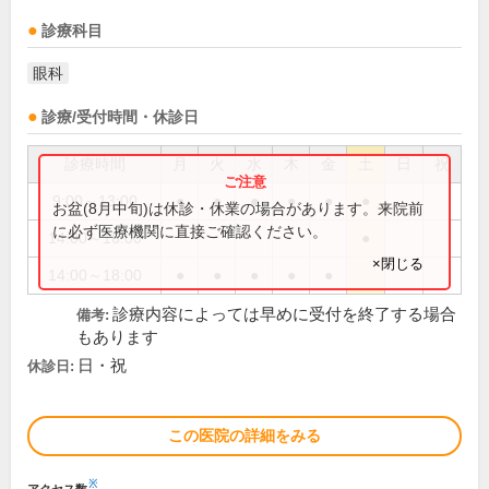
診療科目
眼科
診療/受付時間・休診日
診療時間
月
火
水
木
金
土
日
祝
9:00～13:00
●
●
●
●
●
●
お盆(8月中旬)は休診・休業の場合があります。来院前
に必ず医療機関に直接ご確認ください。
14:00～16:00
●
×閉じる
14:00～18:00
●
●
●
●
●
診療内容によっては早めに受付を終了する場合
備考:
もあります
日・祝
休診日:
この医院の詳細をみる
※