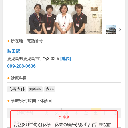
所在地・電話番号
脇田駅
鹿児島県鹿児島市宇宿3-32-5
[地図]
099-208-0606
診療科目
心療内科
精神科
内科
診療/受付時間・休診日
診療時間
月
火
水
木
金
土
日
祝
9:30～13:30
●
●
●
●
●
お盆(8月中旬)は休診・休業の場合があります。来院前