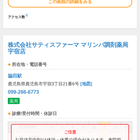
この医院の詳細をみる
※
アクセス数
株式会社サティスファーマ マリンバ調剤薬局
宇宿店
所在地・電話番号
脇田駅
鹿児島県鹿児島市宇宿3丁目21番6号
[地図]
099-286-6773
薬局
診療/受付時間・休診日
営業時間
月
火
水
木
金
土
日
祝
8:45～13:00
●
お盆(8月中旬)は休診・休業の場合があります。来院前