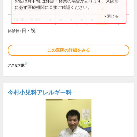
お盆(8月中旬)は休診・休業の場合があります。来院前
に必ず医療機関に直接ご確認ください。
14:30～17:00
●
×閉じる
14:30～18:00
●
●
●
●
●
日・祝
休診日:
この医院の詳細をみる
※
アクセス数
今村小児科アレルギー科