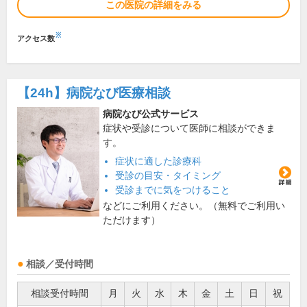
この医院の詳細をみる
※
アクセス数
【24h】
病院なび医療相談
病院なび公式サービス
症状や受診について医師に相談ができま
す。
症状に適した診療科
受診の目安・タイミング
受診までに気をつけること
などにご利用ください。（無料でご利用い
ただけます）
相談／受付時間
相談受付時間
月
火
水
木
金
土
日
祝