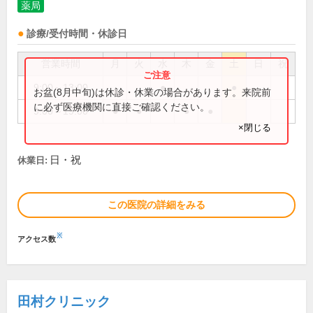
薬局
診療/受付時間・休診日
営業時間
月
火
水
木
金
土
日
祝
9:00～13:00
●
●
お盆(8月中旬)は休診・休業の場合があります。来院前
に必ず医療機関に直接ご確認ください。
9:00～19:00
●
●
●
●
×閉じる
日・祝
休業日:
この医院の詳細をみる
※
アクセス数
田村クリニック