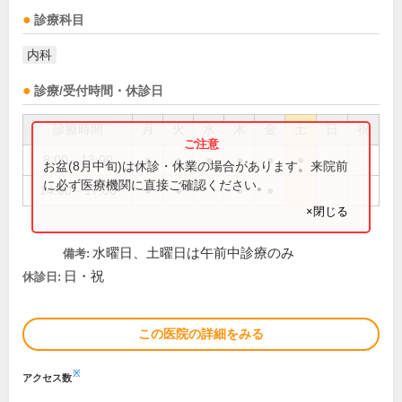
診療科目
内科
診療/受付時間・休診日
診療時間
月
火
水
木
金
土
日
祝
8:00～13:00
●
●
●
●
●
●
お盆(8月中旬)は休診・休業の場合があります。来院前
に必ず医療機関に直接ご確認ください。
14:00～17:00
●
●
●
●
×閉じる
水曜日、土曜日は午前中診療のみ
備考:
日・祝
休診日:
この医院の詳細をみる
※
アクセス数