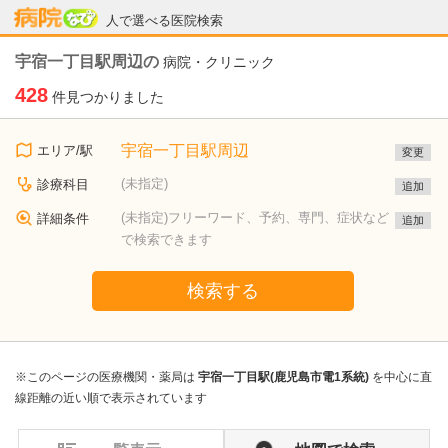
病院なび
人で選べる医院検索
宇宿一丁目駅周辺の
病院・クリニック
428
件見つかりました
宇宿一丁目駅周辺
エリア/駅
変更
(未指定)
診療科目
追加
(未指定)フリーワード、予約、専門、症状など
詳細条件
追加
で検索できます
検索する
※このページの医療機関・薬局は
宇宿一丁目駅(鹿児島市電1系統)
を中心に直
線距離の近い順で表示されています