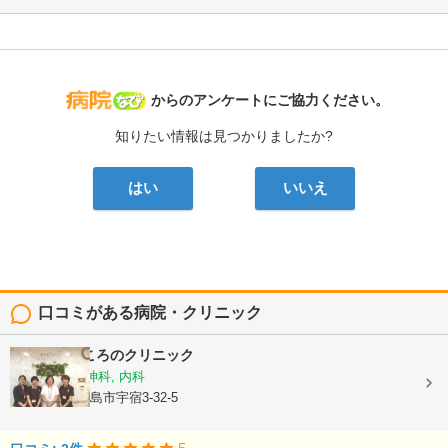
病院なび
からのアンケートにご協力ください。
知りたい情報は見つかりましたか?
はい
いいえ
口コミがある病院・クリニック
スリジエこころのクリニック
心療内科, 精神科, 内科
鹿児島県鹿児島市宇宿3-32-5