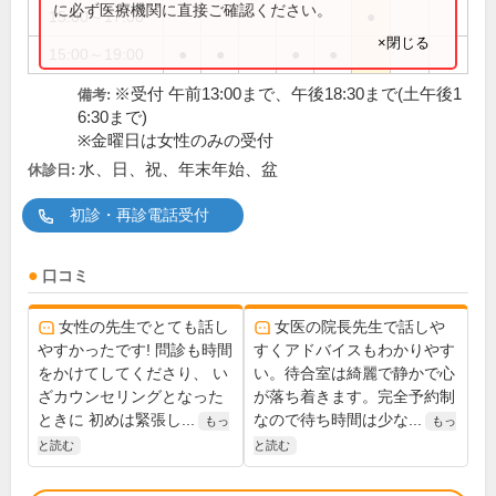
に必ず医療機関に直接ご確認ください。
15:00～17:00
●
×閉じる
15:00～19:00
●
●
●
●
※受付 午前13:00まで、午後18:30まで(土午後1
備考:
6:30まで)
※金曜日は女性のみの受付
水、日、祝、年末年始、盆
休診日:
初診・再診電話受付
口コミ
女性の先生でとても話し
女医の院長先生で話しや
やすかったです! 問診も時間
すくアドバイスもわかりやす
をかけてしてくださり、 い
い。待合室は綺麗で静かで心
ざカウンセリングとなった
が落ち着きます。完全予約制
ときに 初めは緊張し...
なので待ち時間は少な...
もっ
もっ
と読む
と読む