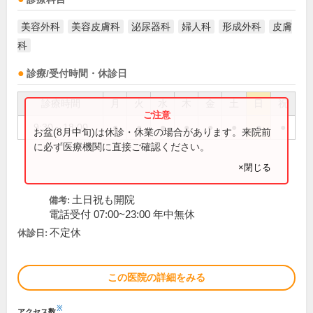
美容外科
美容皮膚科
泌尿器科
婦人科
形成外科
皮膚
科
診療/受付時間・休診日
診療時間
月
火
水
木
金
土
日
祝
9:30～18:00
●
●
●
●
●
●
●
●
お盆(8月中旬)は休診・休業の場合があります。来院前
に必ず医療機関に直接ご確認ください。
×閉じる
土日祝も開院
備考:
電話受付 07:00~23:00 年中無休
不定休
休診日:
この医院の詳細をみる
※
アクセス数