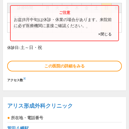
診療時間
月
火
水
木
金
土
日
祝
8:30～12:00
●
●
●
●
●
お盆(8月中旬)は休診・休業の場合があります。来院前
に必ず医療機関に直接ご確認ください。
12:00～17:15
●
●
●
●
●
×閉じる
土～日・祝
休診日:
この医院の詳細をみる
※
アクセス数
アリス形成外科クリニック
所在地・電話番号
荒田八幡駅