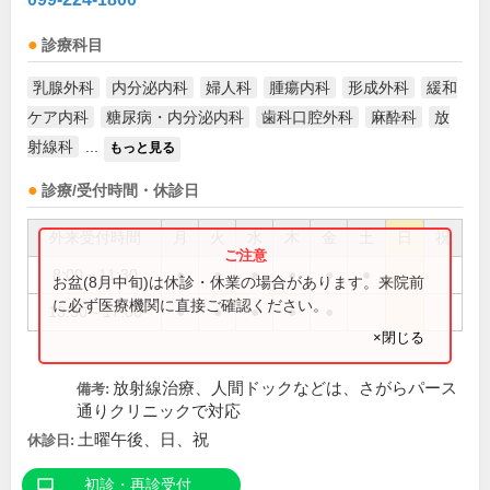
診療科目
乳腺外科
内分泌内科
婦人科
腫瘍内科
形成外科
緩和
ケア内科
糖尿病・内分泌内科
歯科口腔外科
麻酔科
放
射線科
...
もっと見る
診療/受付時間・休診日
外来受付時間
月
火
水
木
金
土
日
祝
8:00～11:30
●
●
●
●
●
●
お盆(8月中旬)は休診・休業の場合があります。来院前
に必ず医療機関に直接ご確認ください。
13:30～17:00
●
●
●
●
●
×閉じる
放射線治療、人間ドックなどは、さがらパース
備考:
通りクリニックで対応
土曜午後、日、祝
休診日:
初診・再診受付