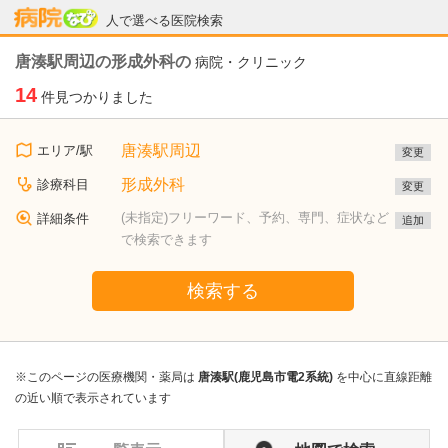
病院なび
人で選べる医院検索
唐湊駅周辺の形成外科の
病院・クリニック
14
件見つかりました
唐湊駅周辺
エリア/駅
変更
形成外科
診療科目
変更
(未指定)フリーワード、予約、専門、症状など
詳細条件
追加
で検索できます
検索する
※このページの医療機関・薬局は
唐湊駅(鹿児島市電2系統)
を中心に直線距離
の近い順で表示されています