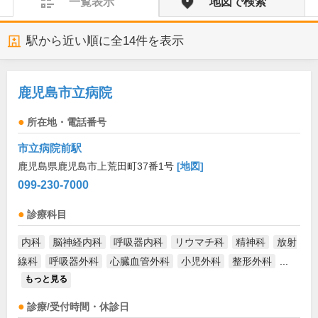
一覧表示
地図で検索
駅から近い順に全
14
件を表示
鹿児島市立病院
所在地・電話番号
市立病院前駅
鹿児島県鹿児島市上荒田町37番1号
[地図]
099-230-7000
診療科目
内科
脳神経内科
呼吸器内科
リウマチ科
精神科
放射
線科
呼吸器外科
心臓血管外科
小児外科
整形外科
...
もっと見る
診療/受付時間・休診日