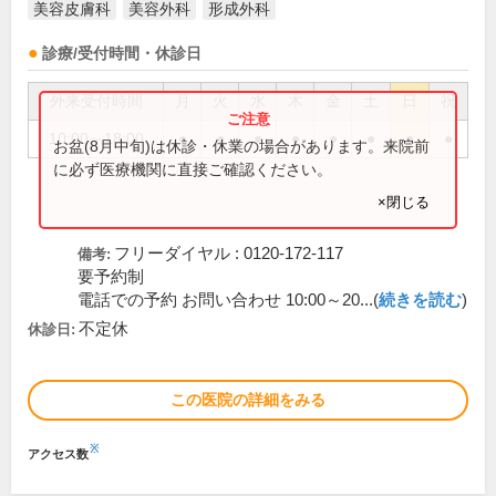
美容皮膚科
美容外科
形成外科
診療/受付時間・休診日
外来受付時間
月
火
水
木
金
土
日
祝
10:00～18:00
●
●
●
●
●
●
●
●
お盆(8月中旬)は休診・休業の場合があります。来院前
に必ず医療機関に直接ご確認ください。
×閉じる
フリーダイヤル : 0120-172-117
備考:
要予約制
電話での予約 お問い合わせ 10:00～20...(
続きを読む
)
不定休
休診日:
この医院の詳細をみる
※
アクセス数