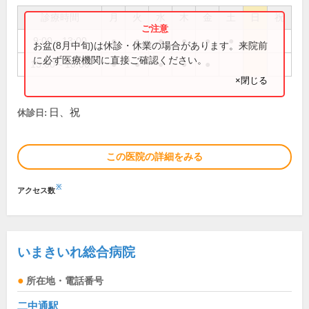
診療時間
月
火
水
木
金
土
日
祝
9:00～13:00
●
●
●
●
●
●
お盆(8月中旬)は休診・休業の場合があります。来院前
に必ず医療機関に直接ご確認ください。
15:00～18:00
●
●
●
●
●
×閉じる
日、祝
休診日:
この医院の詳細をみる
※
アクセス数
いまきいれ総合病院
所在地・電話番号
二中通駅