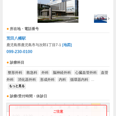
所在地・電話番号
荒田八幡駅
鹿児島県鹿児島市与次郎1丁目7-1
[地図]
099-230-0100
診療科目
整形外科
救急科
外科
脳神経外科
心臓血管外科
血管
外科
消化器外科
形成外科
内科
循環器内科
...
もっと見る
診療/受付時間・休診日
診療時間
月
火
水
木
金
土
日
祝