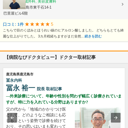
美容外科, 形成外科, 美容皮膚科
鹿児島県鹿児島市東千石14-1
巴里屋ビル6階
5
口コミ: 1件
こちらで目のくぼみとほうれい線のヒアルロン酸しました。 どちらもとても綺
麗な仕上がりでした。 3カ月程経ちますがまだ全然...
続きを読む
【病院なびドクタビュー】ドクター取材記事
鹿児島県鹿児島市
冨永内科
冨永 裕一
院長
取材記事
外来診療について、年齢や性別を問わず幅広く診療されていま
すが、特に力を入れている分野はありますか?
父の代から「地域のかかりつけ医
として、どのようなご相談にも応
じる」という姿勢で診療を続けて
おり、その思いはいまも変わって