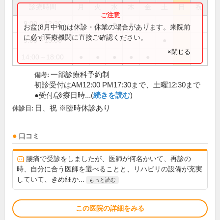
診療時間
月
火
水
木
金
土
日
祝
9:00～12:30
●
●
●
●
●
お盆(8月中旬)は休診・休業の場合があります。来院前
に必ず医療機関に直接ご確認ください。
9:00～13:00
●
×閉じる
14:00～18:00
●
●
●
●
●
一部診療科予約制
備考:
初診受付はAM12:00 PM17:30まで、土曜12:30まで
●受付/診療日時...(
続きを読む
)
日、祝 ※臨時休診あり
休診日:
口コミ
腰痛で受診をしましたが、医師が何名かいて、再診の
時、自分に合う医師を選べることと、リハビリの設備が充実
していて、きめ細か...
もっと読む
この医院の詳細をみる