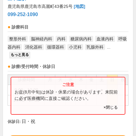
鹿児島県鹿児島市高麗町43番25号
[地図]
099-252-1090
診療科目
整形外科
脳神経内科
内科
糖尿病内科
血液内科
呼吸
器内科
消化器科
循環器科
小児科
乳腺外科
...
もっと見る
診療/受付時間・休診日
診療時間
月
火
水
木
金
土
日
祝
9:00～12:30
●
●
●
●
●
●
お盆(8月中旬)は休診・休業の場合があります。来院前
に必ず医療機関に直接ご確認ください。
14:00～17:30
●
×閉じる
日・祝
休診日: