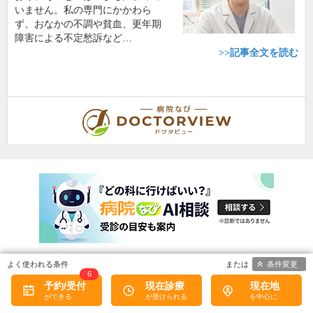
いません。私の専門にかかわら
ず、おなかの不調や貧血、更年期
障害による不定愁訴など…
>>記事全文を読む
条件変更
6
予約/受付
現在診療
現在地