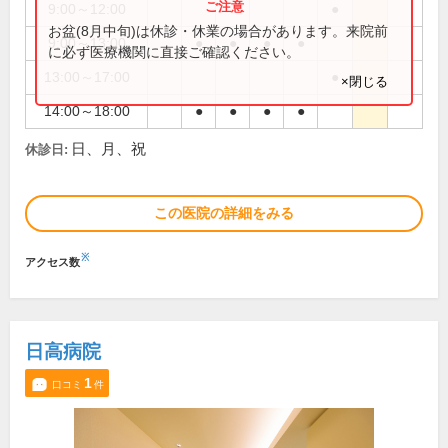
9:00～12:00
●
お盆(8月中旬)は休診・休業の場合があります。来院前
9:00～13:00
●
●
●
●
に必ず医療機関に直接ご確認ください。
13:00～17:00
●
×閉じる
14:00～18:00
●
●
●
●
日、月、祝
休診日:
この医院の詳細をみる
※
アクセス数
日高病院
1
口コミ
件