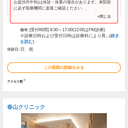
9:00～12:30
●
●
●
●
●
●
お盆(8月中旬)は休診・休業の場合があります。来院前
に必ず医療機関に直接ご確認ください。
14:00～18:00
●
●
●
●
●
●
×閉じる
[受付時間] 8:30～17:00(12:00はPM診療)
備考:
※診療日時および受付日時は診療科により異...(
続き
を読む
)
日、祝
休診日:
この医院の詳細をみる
※
アクセス数
春山クリニック