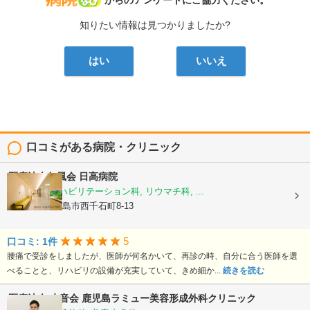
病院なび
からのアンケートにご協力ください。
知りたい情報は見つかりましたか?
はい
いいえ
口コミがある病院・クリニック
医療法人仁風会
日高病院
整形外科, リハビリテーション科, リウマチ科, ...
鹿児島県鹿児島市西千石町8-13
5
口コミ: 1件
腰痛で受診をしましたが、医師が何名かいて、再診の時、自分に合う医師を選
べることと、リハビリの設備が充実していて、きめ細か...
続きを読む
医療法人 水音会
鹿児島ラミュー美容形成外科クリニック