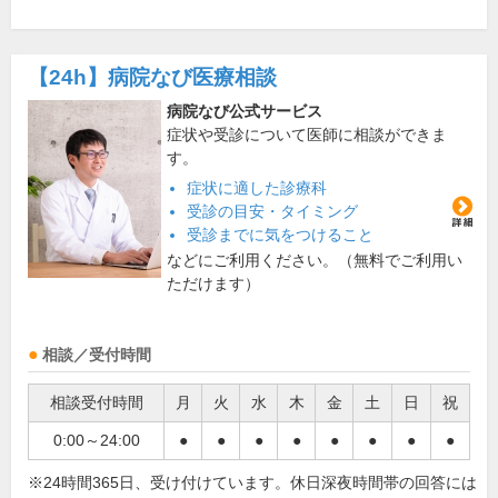
【24h】
病院なび医療相談
病院なび公式サービス
症状や受診について医師に相談ができま
す。
症状に適した診療科
受診の目安・タイミング
受診までに気をつけること
などにご利用ください。（無料でご利用い
ただけます）
相談／受付時間
相談受付時間
月
火
水
木
金
土
日
祝
0:00～24:00
●
●
●
●
●
●
●
●
※24時間365日、受け付けています。休日深夜時間帯の回答には