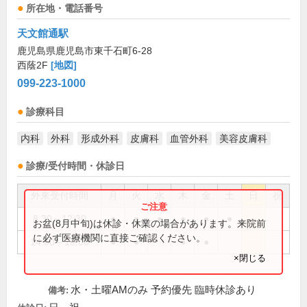
所在地・電話番号
天文館通駅
鹿児島県鹿児島市東千石町6-28
西蔭2F
[地図]
099-223-1000
診療科目
内科
外科
形成外科
皮膚科
血管外科
美容皮膚科
診療/受付時間・休診日
外来受付時間
月
火
水
木
金
土
日
祝
8:30～12:30
●
●
●
●
●
●
お盆(8月中旬)は休診・休業の場合があります。来院前
に必ず医療機関に直接ご確認ください。
14:00～18:00
●
●
●
●
×閉じる
水・土曜AMのみ 予約優先 臨時休診あり
備考: