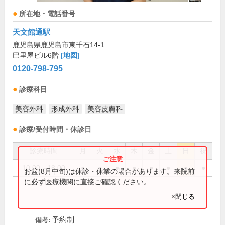
所在地・電話番号
天文館通駅
鹿児島県鹿児島市東千石14-1
巴里屋ビル6階
[地図]
0120-798-795
診療科目
美容外科
形成外科
美容皮膚科
診療/受付時間・休診日
診療時間
月
火
水
木
金
土
日
祝
10:00～18:00
●
●
●
●
●
●
●
●
お盆(8月中旬)は休診・休業の場合があります。来院前
に必ず医療機関に直接ご確認ください。
×閉じる
予約制
備考: