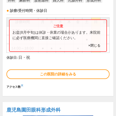
外科
麻酔科
放射線科
婦人科
乳腺外科
形成外科
診療/受付時間・休診日
診療時間
月
火
水
木
金
土
日
祝
9:00～12:30
●
●
●
●
●
お盆(8月中旬)は休診・休業の場合があります。来院前
に必ず医療機関に直接ご確認ください。
9:00～18:00
●
×閉じる
14:00～18:00
●
●
●
●
日・祝
休診日:
この医院の詳細をみる
※
アクセス数
鹿児島園田眼科形成外科