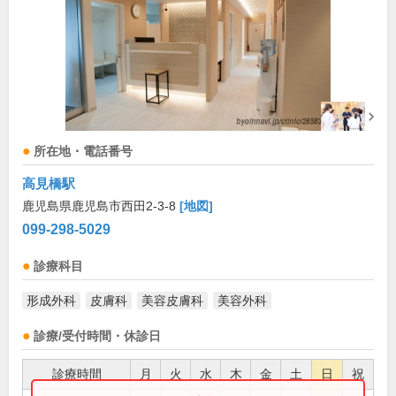
所在地・電話番号
高見橋駅
鹿児島県鹿児島市西田2-3-8
[地図]
099-298-5029
診療科目
形成外科
皮膚科
美容皮膚科
美容外科
診療/受付時間・休診日
診療時間
月
火
水
木
金
土
日
祝