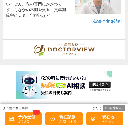
いません。私の専門にかかわら
ず、おなかの不調や貧血、更年期
障害による不定愁訴など…
>>記事全文を読む
条件変更
6
予約/受付
現在診療
現在地