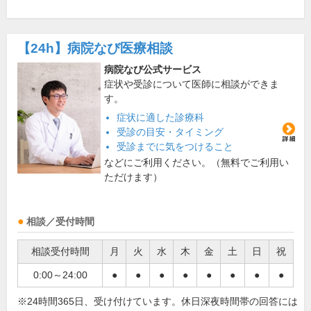
【24h】
病院なび医療相談
病院なび公式サービス
症状や受診について医師に相談ができま
す。
症状に適した診療科
受診の目安・タイミング
受診までに気をつけること
などにご利用ください。（無料でご利用い
ただけます）
相談／受付時間
相談受付時間
月
火
水
木
金
土
日
祝
0:00～24:00
●
●
●
●
●
●
●
●
※24時間365日、受け付けています。休日深夜時間帯の回答には