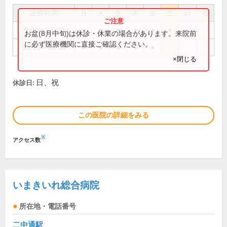
診療時間
月
火
水
木
金
土
日
祝
9:00～13:00
●
●
●
●
●
●
お盆(8月中旬)は休診・休業の場合があります。来院前
に必ず医療機関に直接ご確認ください。
15:00～18:00
●
●
●
●
●
×閉じる
日、祝
休診日:
この医院の詳細をみる
※
アクセス数
いまきいれ総合病院
所在地・電話番号
二中通駅