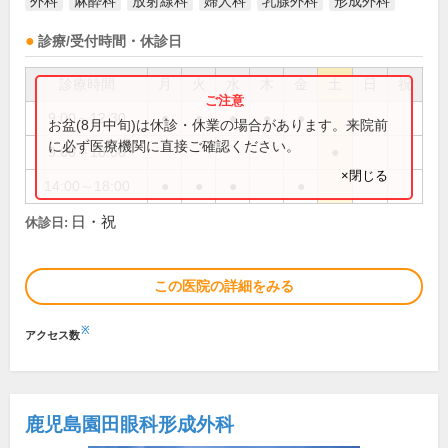
外科
麻酔科
放射線科
婦人科
乳腺外科
形成外科
診療/受付時間・休診日
診療時間
月
火
水
木
金
土
日
祝
9:00～12:30
●
●
●
●
●
お盆(8月中旬)は休診・休業の場合があります。来院前
に必ず医療機関に直接ご確認ください。
9:00～18:00
●
×閉じる
14:00～18:00
●
●
●
●
日・祝
休診日:
この医院の詳細をみる
※
アクセス数
鹿児島園田眼科形成外科