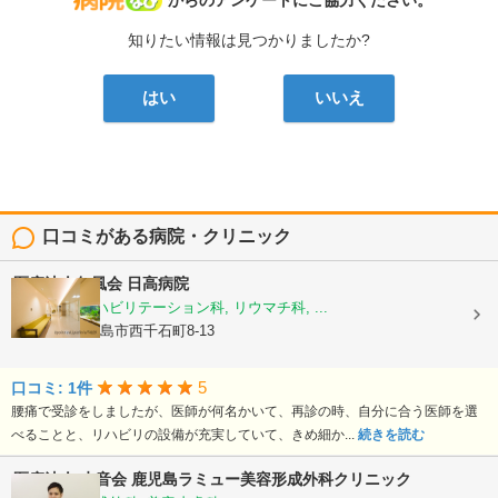
病院なび
からのアンケートにご協力ください。
知りたい情報は見つかりましたか?
はい
いいえ
口コミがある病院・クリニック
医療法人仁風会
日高病院
整形外科, リハビリテーション科, リウマチ科, ...
鹿児島県鹿児島市西千石町8-13
5
口コミ: 1件
腰痛で受診をしましたが、医師が何名かいて、再診の時、自分に合う医師を選
べることと、リハビリの設備が充実していて、きめ細か...
続きを読む
医療法人 水音会
鹿児島ラミュー美容形成外科クリニック