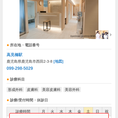
所在地・電話番号
高見橋駅
鹿児島県鹿児島市西田2-3-8
[地図]
099-298-5029
診療科目
形成外科
皮膚科
美容皮膚科
美容外科
診療/受付時間・休診日
診療時間
月
火
水
木
金
土
日
祝