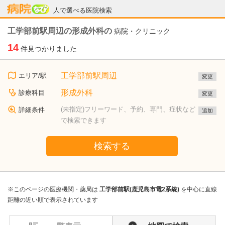
病院なび
人で選べる医院検索
工学部前駅周辺の形成外科の
病院・クリニック
14
件見つかりました
工学部前駅周辺
エリア/駅
変更
形成外科
診療科目
変更
(未指定)フリーワード、予約、専門、症状など
詳細条件
追加
で検索できます
検索する
※このページの医療機関・薬局は
工学部前駅(鹿児島市電2系統)
を中心に直線
距離の近い順で表示されています