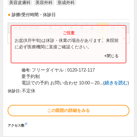
美容皮膚科
美容外科
形成外科
診療/受付時間・休診日
外来受付時間
月
火
水
木
金
土
日
祝
10:00～18:00
●
●
●
●
●
●
●
●
お盆(8月中旬)は休診・休業の場合があります。来院前
に必ず医療機関に直接ご確認ください。
×閉じる
フリーダイヤル : 0120-172-117
備考:
要予約制
電話での予約 お問い合わせ 10:00～20...(
続きを読む
)
不定休
休診日:
この医院の詳細をみる
※
アクセス数