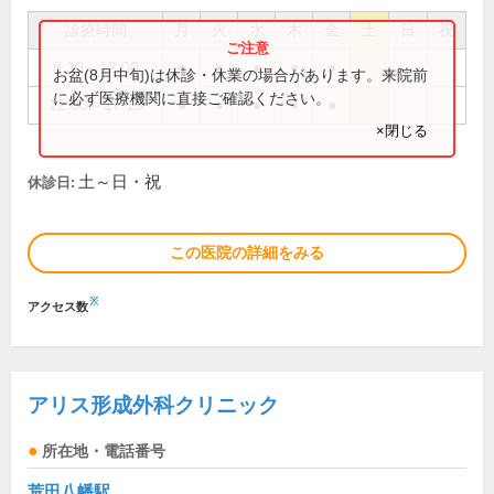
診療時間
月
火
水
木
金
土
日
祝
8:30～12:00
●
●
●
●
●
お盆(8月中旬)は休診・休業の場合があります。来院前
に必ず医療機関に直接ご確認ください。
12:00～17:15
●
●
●
●
●
×閉じる
土～日・祝
休診日:
この医院の詳細をみる
※
アクセス数
アリス形成外科クリニック
所在地・電話番号
荒田八幡駅