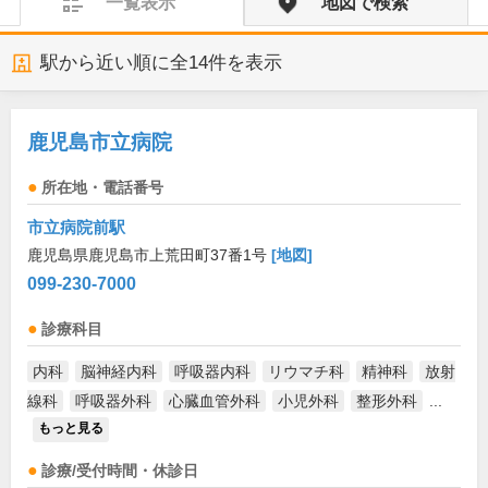
一覧表示
地図で検索
駅から近い順に全
14
件を表示
鹿児島市立病院
所在地・電話番号
市立病院前駅
鹿児島県鹿児島市上荒田町37番1号
[地図]
099-230-7000
診療科目
内科
脳神経内科
呼吸器内科
リウマチ科
精神科
放射
線科
呼吸器外科
心臓血管外科
小児外科
整形外科
...
もっと見る
診療/受付時間・休診日