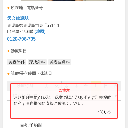
所在地・電話番号
天文館通駅
鹿児島県鹿児島市東千石14-1
巴里屋ビル6階
[地図]
0120-798-795
診療科目
美容外科
形成外科
美容皮膚科
診療/受付時間・休診日
診療時間
月
火
水
木
金
土
日
祝
10:00～18:00
●
●
●
●
●
●
●
●
お盆(8月中旬)は休診・休業の場合があります。来院前
に必ず医療機関に直接ご確認ください。
×閉じる
予約制
備考: