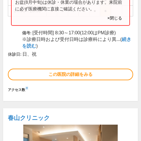
9:00～12:30
●
●
●
●
●
●
お盆(8月中旬)は休診・休業の場合があります。来院前
に必ず医療機関に直接ご確認ください。
14:00～18:00
●
●
●
●
●
●
×閉じる
[受付時間] 8:30～17:00(12:00はPM診療)
備考:
※診療日時および受付日時は診療科により異...(
続き
を読む
)
日、祝
休診日:
この医院の詳細をみる
※
アクセス数
春山クリニック