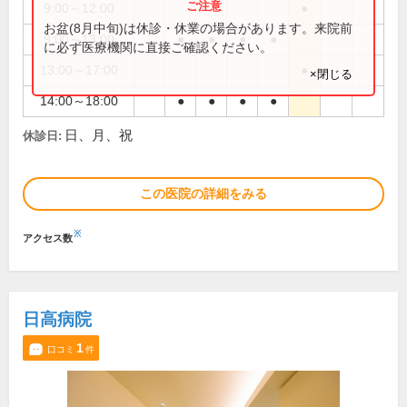
9:00～12:00
●
お盆(8月中旬)は休診・休業の場合があります。来院前
9:00～13:00
●
●
●
●
に必ず医療機関に直接ご確認ください。
13:00～17:00
●
×閉じる
14:00～18:00
●
●
●
●
日、月、祝
休診日:
この医院の詳細をみる
※
アクセス数
日高病院
1
口コミ
件