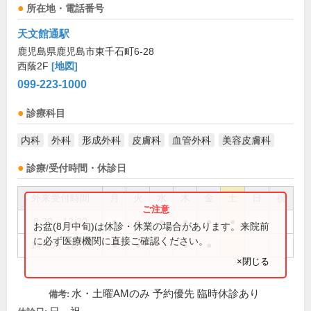
所在地・電話番号
天文館通駅
鹿児島県鹿児島市東千石町6-28
西蔭2F
[地図]
099-223-1000
診療科目
内科
外科
形成外科
皮膚科
血管外科
美容皮膚科
診療/受付時間・休診日
外来受付時間
月
火
水
木
金
土
日
祝
8:30～12:30
●
●
●
●
●
●
お盆(8月中旬)は休診・休業の場合があります。来院前
に必ず医療機関に直接ご確認ください。
14:00～18:00
●
●
●
●
×閉じる
水・土曜AMのみ 予約優先 臨時休診あり
備考: