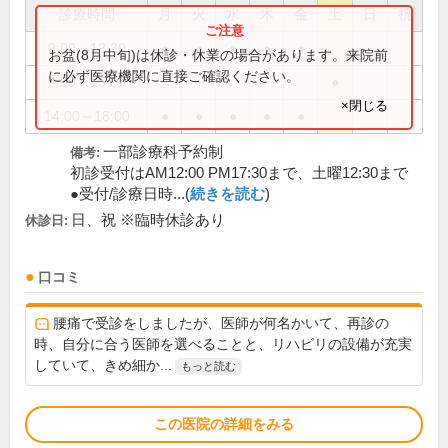
診療時間
月
火
水
木
金
土
日
祝
9:00～12:30
●
●
●
●
●
お盆(8月中旬)は休診・休業の場合があります。来院前
に必ず医療機関に直接ご確認ください。
9:00～13:00
●
×閉じる
14:00～18:00
●
●
●
●
●
一部診療科予約制
備考:
初診受付はAM12:00 PM17:30まで、土曜12:30まで
●受付/診療日時...(
続きを読む
)
日、祝 ※臨時休診あり
休診日:
口コミ
腰痛で受診をしましたが、医師が何名かいて、再診の
時、自分に合う医師を選べることと、リハビリの設備が充実
していて、きめ細か...
もっと読む
この医院の詳細をみる