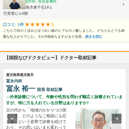
美容外科, 形成外科, 美容皮膚科
鹿児島県鹿児島市東千石14-1
巴里屋ビル6階
5
口コミ: 1件
こちらで目のくぼみとほうれい線のヒアルロン酸しました。 どちらもとても綺
麗な仕上がりでした。 3カ月程経ちますがまだ全然...
続きを読む
【病院なびドクタビュー】ドクター取材記事
鹿児島県鹿児島市
冨永内科
冨永 裕一
院長
取材記事
外来診療について、年齢や性別を問わず幅広く診療されていま
すが、特に力を入れている分野はありますか?
父の代から「地域のかかりつけ医
として、どのようなご相談にも応
じる」という姿勢で診療を続けて
おり、その思いはいまも変わって