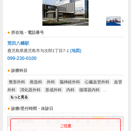
所在地・電話番号
荒田八幡駅
鹿児島県鹿児島市与次郎1丁目7-1
[地図]
099-230-0100
診療科目
整形外科
救急科
外科
脳神経外科
心臓血管外科
血管
外科
消化器外科
形成外科
内科
循環器内科
...
もっと見る
診療/受付時間・休診日
診療時間
月
火
水
木
金
土
日
祝