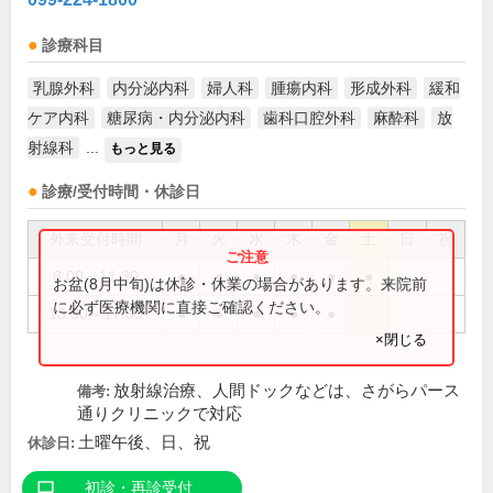
診療科目
乳腺外科
内分泌内科
婦人科
腫瘍内科
形成外科
緩和
ケア内科
糖尿病・内分泌内科
歯科口腔外科
麻酔科
放
射線科
...
もっと見る
診療/受付時間・休診日
外来受付時間
月
火
水
木
金
土
日
祝
8:00～11:30
●
●
●
●
●
●
お盆(8月中旬)は休診・休業の場合があります。来院前
に必ず医療機関に直接ご確認ください。
13:30～17:00
●
●
●
●
●
×閉じる
放射線治療、人間ドックなどは、さがらパース
備考:
通りクリニックで対応
土曜午後、日、祝
休診日:
初診・再診受付