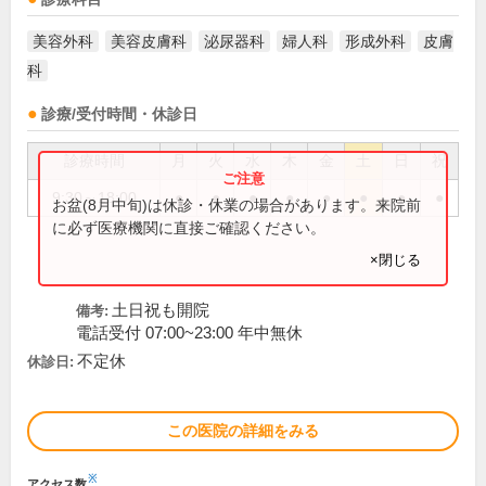
美容外科
美容皮膚科
泌尿器科
婦人科
形成外科
皮膚
科
診療/受付時間・休診日
診療時間
月
火
水
木
金
土
日
祝
9:30～18:00
●
●
●
●
●
●
●
●
お盆(8月中旬)は休診・休業の場合があります。来院前
に必ず医療機関に直接ご確認ください。
×閉じる
土日祝も開院
備考:
電話受付 07:00~23:00 年中無休
不定休
休診日:
この医院の詳細をみる
※
アクセス数