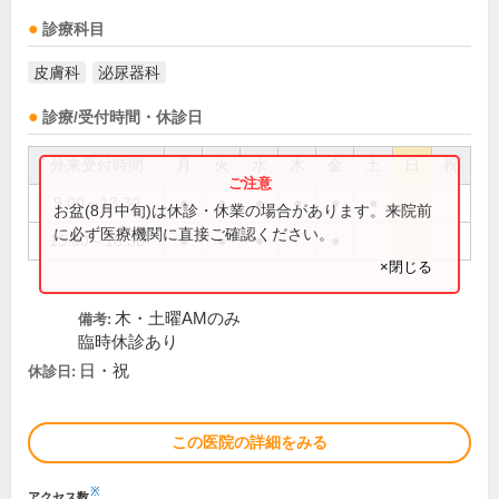
診療科目
皮膚科
泌尿器科
診療/受付時間・休診日
外来受付時間
月
火
水
木
金
土
日
祝
9:00～13:30
●
●
●
●
●
●
お盆(8月中旬)は休診・休業の場合があります。来院前
に必ず医療機関に直接ご確認ください。
15:00～18:30
●
●
●
●
×閉じる
木・土曜AMのみ
備考:
臨時休診あり
日・祝
休診日:
この医院の詳細をみる
※
アクセス数