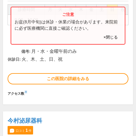
診療時間
月
火
水
木
金
土
日
祝
9:00～12:00
●
●
●
お盆(8月中旬)は休診・休業の場合があります。来院前
に必ず医療機関に直接ご確認ください。
×閉じる
月・水・金曜午前のみ
備考:
火、木、土、日、祝
休診日:
この医院の詳細をみる
※
アクセス数
今村泌尿器科
1
口コミ
件