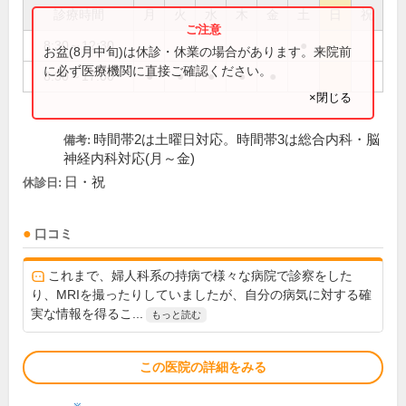
診療時間
月
火
水
木
金
土
日
祝
8:30～12:30
●
お盆(8月中旬)は休診・休業の場合があります。来院前
に必ず医療機関に直接ご確認ください。
8:30～17:00
●
●
●
●
●
×閉じる
時間帯2は土曜日対応。時間帯3は総合内科・脳
備考:
神経内科対応(月～金)
日・祝
休診日:
口コミ
これまで、婦人科系の持病で様々な病院で診察をした
り、MRIを撮ったりしていましたが、自分の病気に対する確
実な情報を得るこ...
もっと読む
この医院の詳細をみる