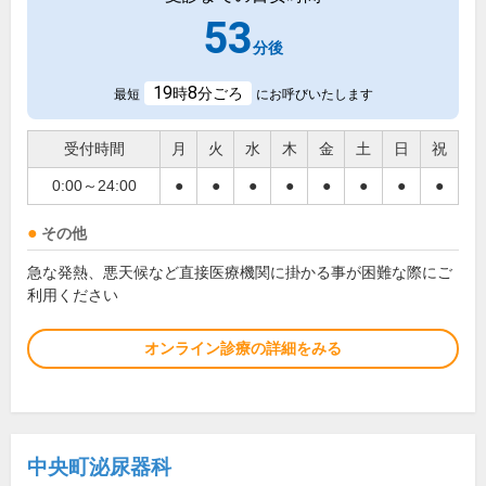
53
分後
19
8
時
分ごろ
最短
にお呼びいたします
受付時間
月
火
水
木
金
土
日
祝
0:00～24:00
●
●
●
●
●
●
●
●
その他
急な発熱、悪天候など直接医療機関に掛かる事が困難な際にご
利用ください
オンライン診療の詳細をみる
中央町泌尿器科