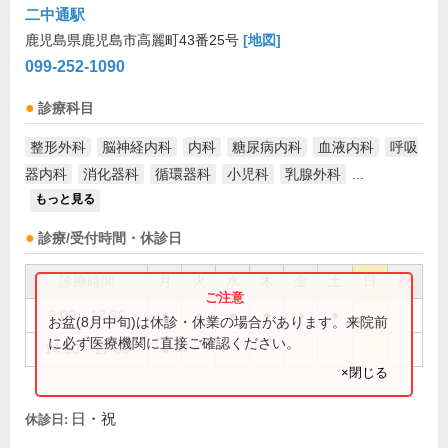
二中通駅
鹿児島県鹿児島市高麗町43番25号
[地図]
099-252-1090
診療科目
整形外科
脳神経内科
内科
糖尿病内科
血液内科
呼吸
器内科
消化器科
循環器科
小児科
乳腺外科
...
もっと見る
診療/受付時間・休診日
診療時間
月
火
水
木
金
土
日
祝
9:00～12:30
●
●
●
●
●
●
お盆(8月中旬)は休診・休業の場合があります。来院前
に必ず医療機関に直接ご確認ください。
14:00～17:30
●
×閉じる
日・祝
休診日: