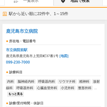
一覧表示
地図で検索
駅から近い順に
22
件中、
1～15件
鹿児島市立病院
所在地・電話番号
市立病院前駅
鹿児島県鹿児島市上荒田町37番1号
[地図]
099-230-7000
診療科目
内科
脳神経内科
呼吸器内科
リウマチ科
精神科
放射
線科
呼吸器外科
心臓血管外科
小児外科
整形外科
...
もっと見る
診療/受付時間・休診日