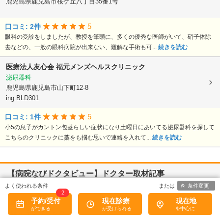
鹿児島県鹿児島市桜ケ丘八丁目35番1号
5
口コミ: 2件
眼科の受診をしましたが、教授を筆頭に、多くの優秀な医師がいて、硝子体除
去などの、一般の眼科病院が出来ない、難解な手術も可...
続きを読む
医療法人友心会
福元メンズヘルスクリニック
泌尿器科
鹿児島県鹿児島市山下町12-8
ing.BLD301
5
口コミ: 1件
小5の息子がカントン包茎らしい症状になり土曜日にあいてる泌尿器科を探して
こちらのクリニックに藁をも掴む思いで連絡を入れて...
続きを読む
【病院なびドクタビュー】ドクター取材記事
条件変更
2
予約/受付
現在診療
現在地
鹿児島県鹿児島市
緑ヶ丘クリニック