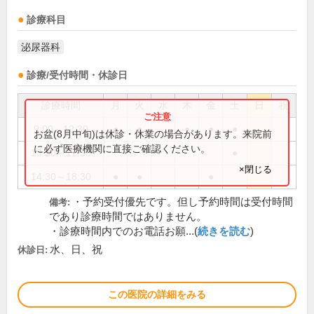
診療科目
泌尿器科
診療/受付時間・休診日
診療時間
月
火
水
木
金
土
日
祝
9:00～12:30
●
●
●
●
●
お盆(8月中旬)は休診・休業の場合があります。来院前
に必ず医療機関に直接ご確認ください。
13:30～17:30
●
×閉じる
14:30～18:30
●
●
●
・予約受付優先です。但し予約時間は受付時間
備考:
であり診療時間ではありません。
・診療時間内でのお電話お願...(
続きを読む
)
水、日、祝
休診日:
この医院の詳細をみる