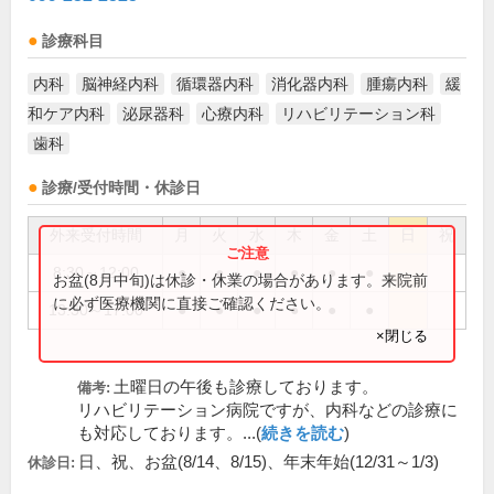
診療科目
内科
脳神経内科
循環器内科
消化器内科
腫瘍内科
緩
和ケア内科
泌尿器科
心療内科
リハビリテーション科
歯科
診療/受付時間・休診日
外来受付時間
月
火
水
木
金
土
日
祝
8:30～12:00
●
●
●
●
●
●
お盆(8月中旬)は休診・休業の場合があります。来院前
に必ず医療機関に直接ご確認ください。
13:30～17:00
●
●
●
●
●
●
×閉じる
土曜日の午後も診療しております。
備考:
リハビリテーション病院ですが、内科などの診療に
も対応しております。...(
続きを読む
)
日、祝、お盆(8/14、8/15)、年末年始(12/31～1/3)
休診日: