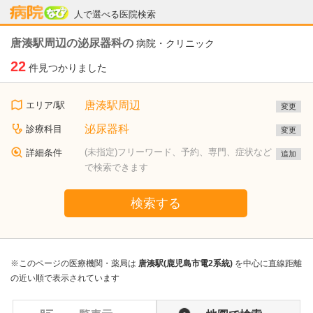
病院なび
人で選べる医院検索
唐湊駅周辺の泌尿器科の
病院・クリニック
22
件見つかりました
唐湊駅周辺
エリア/駅
変更
泌尿器科
診療科目
変更
(未指定)フリーワード、予約、専門、症状など
詳細条件
追加
で検索できます
検索する
※このページの医療機関・薬局は
唐湊駅(鹿児島市電2系統)
を中心に直線距離
の近い順で表示されています