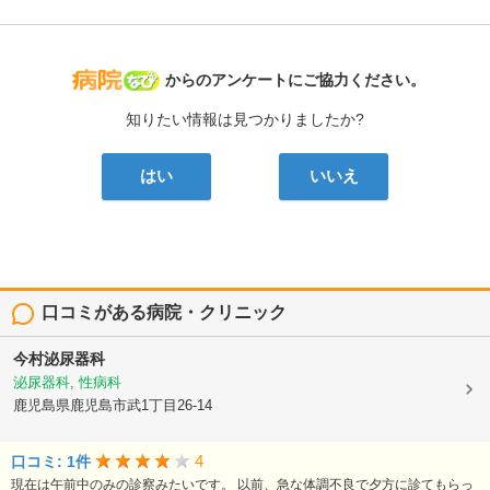
病院なび
からのアンケートにご協力ください。
知りたい情報は見つかりましたか?
はい
いいえ
口コミがある病院・クリニック
今村泌尿器科
泌尿器科, 性病科
鹿児島県鹿児島市武1丁目26-14
4
口コミ: 1件
現在は午前中のみの診察みたいです。 以前、急な体調不良で夕方に診てもらっ