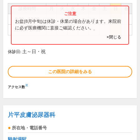
診療時間
月
火
水
木
金
土
日
祝
8:30～12:00
●
●
●
●
●
お盆(8月中旬)は休診・休業の場合があります。来院前
に必ず医療機関に直接ご確認ください。
12:00～17:15
●
●
●
●
●
×閉じる
土～日・祝
休診日:
この医院の詳細をみる
※
アクセス数
片平皮膚泌尿器科
所在地・電話番号
騎射場駅