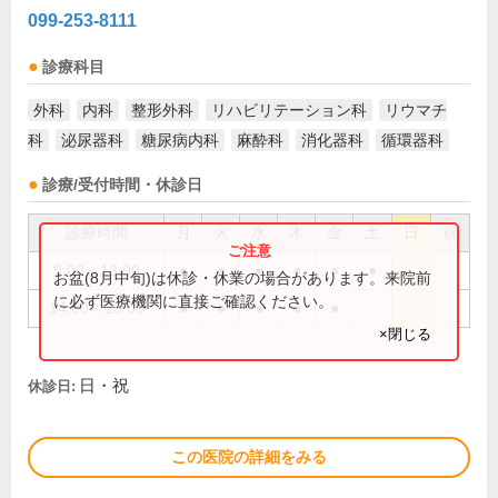
099-253-8111
診療科目
外科
内科
整形外科
リハビリテーション科
リウマチ
科
泌尿器科
糖尿病内科
麻酔科
消化器科
循環器科
診療/受付時間・休診日
診療時間
月
火
水
木
金
土
日
祝
9:00～13:00
●
●
●
●
●
●
お盆(8月中旬)は休診・休業の場合があります。来院前
に必ず医療機関に直接ご確認ください。
14:00～18:00
●
●
●
●
●
×閉じる
日・祝
休診日:
この医院の詳細をみる