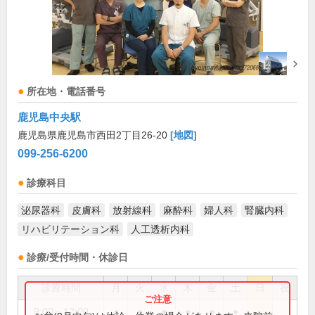
所在地・電話番号
鹿児島中央駅
鹿児島県鹿児島市西田2丁目26-20
[地図]
099-256-6200
診療科目
泌尿器科
皮膚科
放射線科
麻酔科
婦人科
腎臓内科
リハビリテーション科
人工透析内科
診療/受付時間・休診日
診療時間
月
火
水
木
金
土
日
祝
9:00～12:00
●
●
●
●
●
●