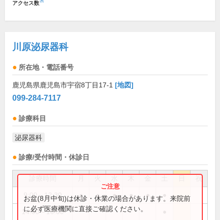
※
アクセス数
川原泌尿器科
所在地・電話番号
鹿児島県鹿児島市宇宿8丁目17-1
[地図]
099-284-7117
診療科目
泌尿器科
診療/受付時間・休診日
診療時間
月
火
水
木
金
土
日
祝
9:00～12:30
●
●
●
●
●
●
お盆(8月中旬)は休診・休業の場合があります。来院前
に必ず医療機関に直接ご確認ください。
14:00～16:00
●