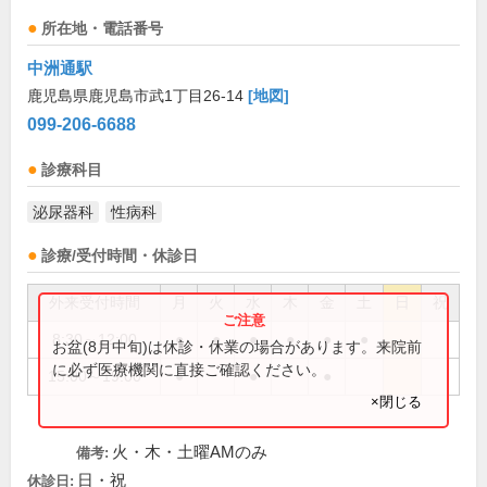
所在地・電話番号
中洲通駅
鹿児島県鹿児島市武1丁目26-14
[地図]
099-206-6688
診療科目
泌尿器科
性病科
診療/受付時間・休診日
外来受付時間
月
火
水
木
金
土
日
祝
8:30～12:00
●
●
●
●
●
●
お盆(8月中旬)は休診・休業の場合があります。来院前
に必ず医療機関に直接ご確認ください。
15:00～19:00
●
●
●
×閉じる
火・木・土曜AMのみ
備考:
日・祝
休診日: