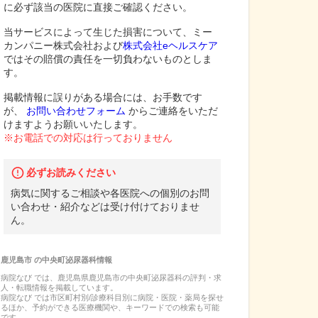
に必ず該当の医院に直接ご確認ください。
当サービスによって生じた損害について、ミー
カンパニー株式会社および
株式会社eヘルスケア
ではその賠償の責任を一切負わないものとしま
す。
掲載情報に誤りがある場合には、お手数です
が、
お問い合わせフォーム
からご連絡をいただ
けますようお願いいたします。
※お電話での対応は行っておりません
必ずお読みください
病気に関するご相談や各医院への個別のお問
い合わせ・紹介などは受け付けておりませ
ん。
鹿児島市
の
中央町泌尿器科
情報
病院なび では、
鹿児島県
鹿児島市
の
中央町泌尿器科
の
評判・求
人・転職
情報を掲載しています。
病院なび では市区町村別/診療科目別に病院・医院・薬局を探せ
るほか、予約ができる医療機関や、キーワードでの検索も可能
です。