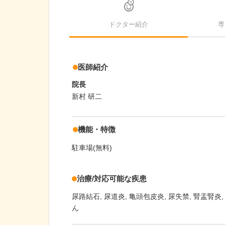
ドクター紹介
専
医師紹介
院長
新村 研二
機能・特徴
駐車場(無料)
治療/対応可能な疾患
尿路結石
尿道炎
亀頭包皮炎
尿失禁
腎盂腎炎
ん