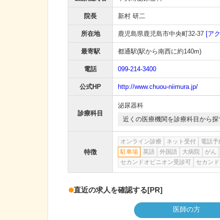
院長
新村 研二
所在地
鹿児島県鹿児島市中央町32-37
[ア
最寄駅
都通駅
(駅から
南西に約140m
)
電話
099-214-3400
公式HP
http://www.chuou-niimura.jp/
泌尿器科
診療科目
近くの医療機関を診療科目から探
オンライン診療
ネット受付
電話予
特徴
駐車場
英語
外国語
大病院
がん
セカンドオピニオン受診可
セカンド
直近の求人を確認する
[PR]
医師の方