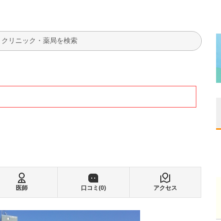
検索
医師
口コミ(
0
)
アクセス