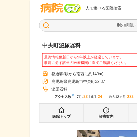
病院なび
人で選べる医院検索
中央町泌尿器科
最終情報更新日から5年以上が経過しています。
事前に必ず該当の医療機関に直接ご確認ください。
都通駅
(駅から
南西に約140m
)
鹿児島県鹿児島市中央町32-37
泌尿器科
※
23
24
282
アクセス数
7月
:
6月
:
過去12ヶ月:
医院トップ
診療案内