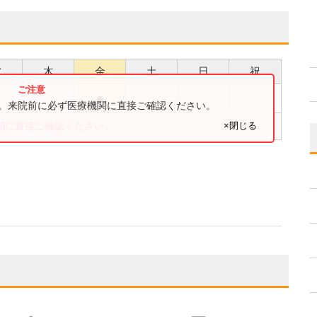
水
木
金
土
日
祝
●
●
す。来院前に必ず医療機関に直接ご確認ください。
×閉じる
関に直接ご確認ください。