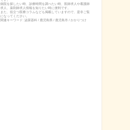
病院を探したい時、診療時間を調べたい時、医師求人や看護師
求人、薬剤師求人情報を知りたい時に便利です。
また、役立つ医療コラムなども掲載していますので、是非ご覧
になってください。
関連キーワード:
泌尿器科 / 鹿児島県 / 鹿児島市 / かかりつけ