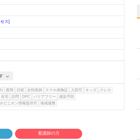
クセス]
す
約
夜間
日祝
女性医師
スマホ保険証
入院可
キッズ
クレカ
在宅
訪問
DPC
バリアフリー
感染予防
オピニオン情報提供可
地域連携
看護師の方