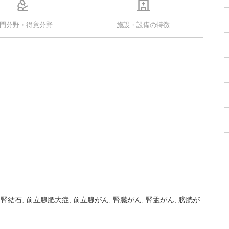
門分野・得意分野
施設・設備の特徴
腎結石
前立腺肥大症
前立腺がん
腎臓がん
腎盂がん
膀胱が