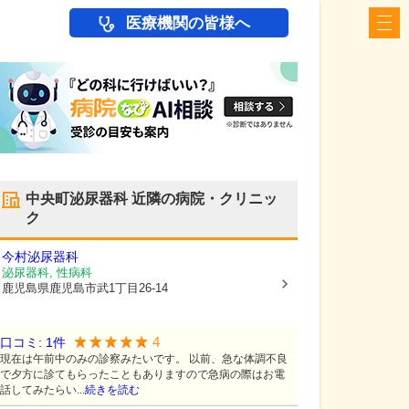
医療機関の皆様へ
中央町泌尿器科
近隣の病院・クリニッ
ク
今村泌尿器科
泌尿器科, 性病科
鹿児島県鹿児島市
武1丁目26-14
4
口コミ:
1
件
現在は午前中のみの診察みたいです。 以前、急な体調不良
で夕方に診てもらったこともありますので急病の際はお電
話してみたらい...
続きを読む