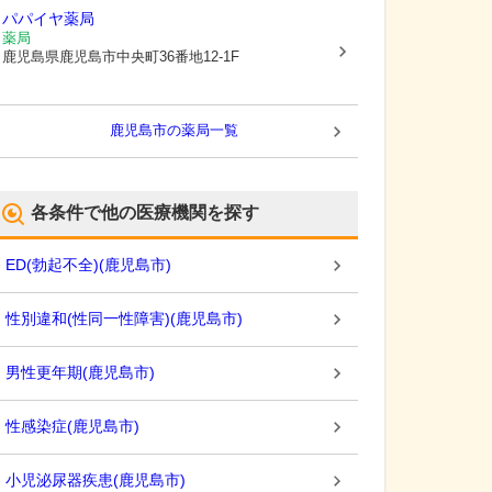
パパイヤ薬局
薬局
鹿児島県鹿児島市
中央町36番地12-1F
鹿児島市
の薬局一覧
各条件で他の医療機関を探す
ED(勃起不全)
(
鹿児島市
)
性別違和(性同一性障害)
(
鹿児島市
)
男性更年期
(
鹿児島市
)
性感染症
(
鹿児島市
)
小児泌尿器疾患
(
鹿児島市
)