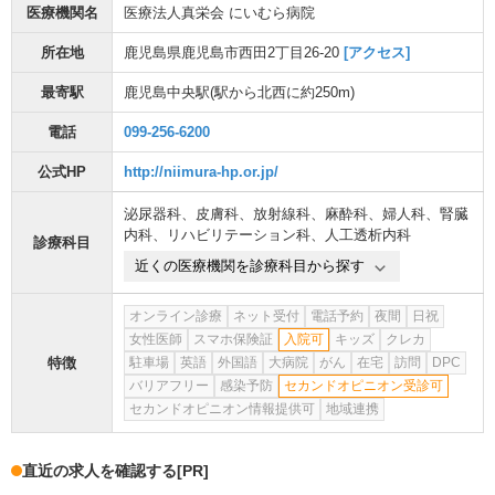
医療機関名
医療法人真栄会 にいむら病院
所在地
鹿児島県鹿児島市西田2丁目26-20
[アクセス]
最寄駅
鹿児島中央駅
(駅から
北西に約250m
)
電話
099-256-6200
公式HP
http://niimura-hp.or.jp/
泌尿器科
、
皮膚科
、
放射線科
、
麻酔科
、
婦人科
、
腎臓
内科
、
リハビリテーション科
、
人工透析内科
診療科目
近くの医療機関を診療科目から探す
オンライン診療
ネット受付
電話予約
夜間
日祝
女性医師
スマホ保険証
入院可
キッズ
クレカ
特徴
駐車場
英語
外国語
大病院
がん
在宅
訪問
DPC
バリアフリー
感染予防
セカンドオピニオン受診可
セカンドオピニオン情報提供可
地域連携
直近の求人を確認する
[PR]