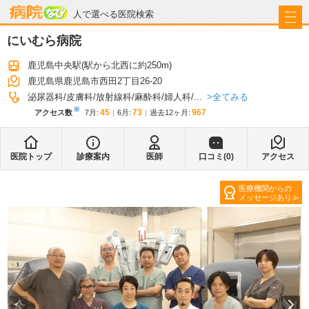
病院なび
人で選べる医院検索
にいむら病院
鹿児島中央駅
(駅から
北西に約250m
)
鹿児島県鹿児島市西田2丁目26-20
全てみる
泌尿器科
皮膚科
放射線科
麻酔科
婦人科
...
※
45
73
967
アクセス数
7月
:
6月
:
過去12ヶ月:
医院トップ
診療案内
医師
口コミ(
0
)
アクセス
医療機関からの
メッセージあり