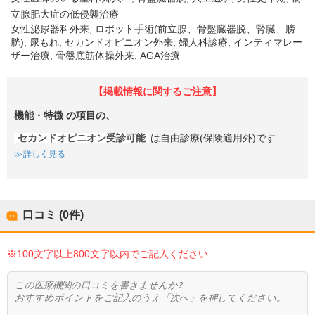
立腺肥大症の低侵襲治療
女性泌尿器科外来, ロボット手術(前立腺、骨盤臓器脱、腎臓、膀
胱), 尿もれ, セカンドオピニオン外来, 婦人科診療, インティマレー
ザー治療, 骨盤底筋体操外来, AGA治療
【掲載情報に関するご注意】
機能・特徴
の項目の、
セカンドオピニオン受診可能
は自由診療(保険適用外)です
詳しく見る
口コミ (0件)
※100文字以上800文字以内でご記入ください