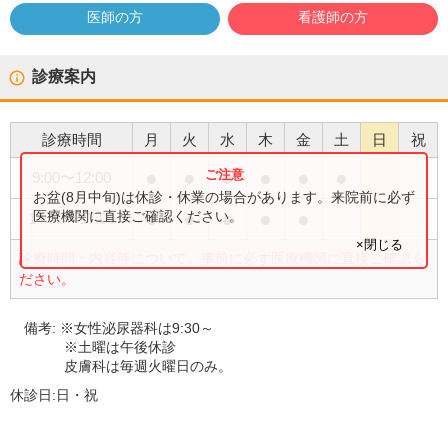
医師の方
看護師の方
診療案内
診療時間
月
火
水
木
金
土
日
祝
●
●
●
●
●
●
9:00
〜
12:00
お盆(8月中旬)は休診・休業の場合があります。来院前に必ず
●
●
●
●
●
医療機関に直接ご確認ください。
14:00
〜
17:00
×閉じる
診療時間・内容等について、事前に必ず医療機関に直接ご確認く
ださい。
備考:
※女性泌尿器科は9:30～
※土曜は午後休診
皮膚科は毎週火曜日のみ。
休診日:
日・祝