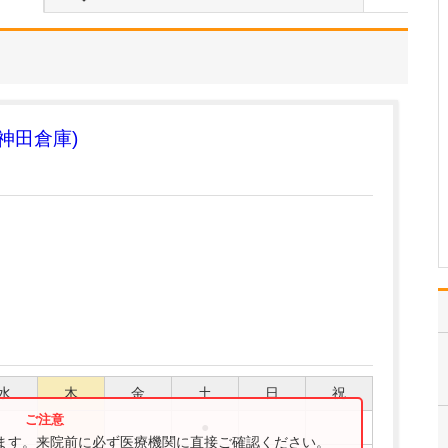
当院では、内科・小児
科・皮膚科・リハビリテ
ーション科に加え、訪問
診療も行い、幅広いご相
談に対応できる体制を整
えています。色々な困り
ごとや体の不調に対し
神田倉庫)
て、とにかく身近な医療
機関を受診するハードル
を下げ…
>>記事全文を読む
水
木
金
土
日
祝
●
ります。来院前に必ず医療機関に直接ご確認ください。