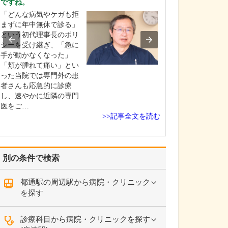
ですね。
中学生のときに
「どんな病気やケガも拒
女性の歯科医師
まずに年中無休で診る」
ことです。幼い
という初代理事長のポリ
科医師は男性が
シーを受け継ぎ、「急に
事」というイメ
手が動かなくなった」
っていたのです
「頬が腫れて痛い」とい
先生の治療を受
った当院では専門外の患
で認識が変わり
者さんも応急的に診療
子どもにとって
し、速やかに近隣の専門
は敬…
医をご…
>>記事全文を読む
別の条件で検索
都通駅の周辺駅から病院・クリニック
を探す
診療科目から病院・クリニックを探す