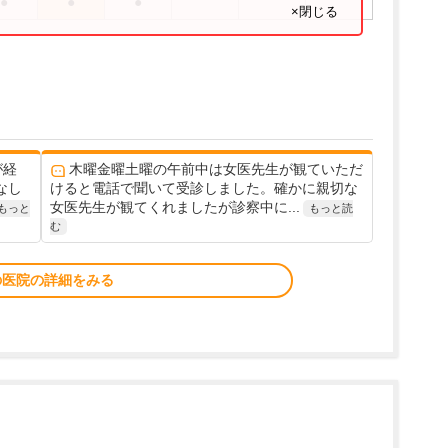
●
●
●
×閉じる
が経
木曜金曜土曜の午前中は女医先生が観ていただ
なし
けると電話で聞いて受診しました。確かに親切な
女医先生が観てくれましたが診察中に...
もっと
もっと読
む
の医院の詳細をみる