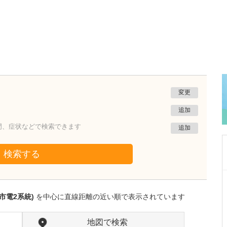
変更
追加
門、症状などで検索できます
追加
検索する
東京都渋谷区
さめじまクリニック
市電2系統)
を中心に直線距離の近い順で表示されています
鮫島 光博
院長
取材記事
貴院の特長を教えてください。
地図で検索