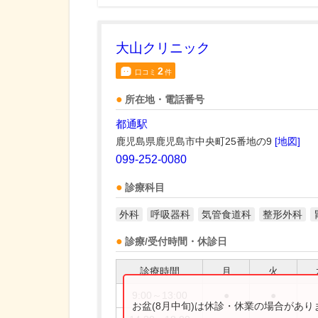
大山クリニック
2
口コミ
件
所在地・電話番号
都通駅
鹿児島県鹿児島市中央町25番地の9
[地図]
099-252-0080
診療科目
外科
呼吸器科
気管食道科
整形外科
診療/受付時間・休診日
診療時間
月
火
9:00～13:00
●
●
お盆(8月中旬)は休診・休業の場合があ