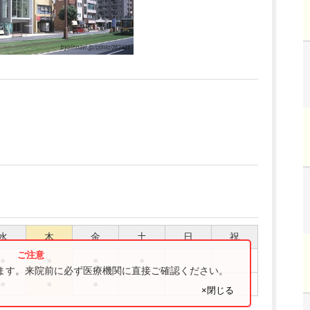
水
木
金
土
日
祝
●
●
●
●
ります。来院前に必ず医療機関に直接ご確認ください。
●
●
●
×閉じる