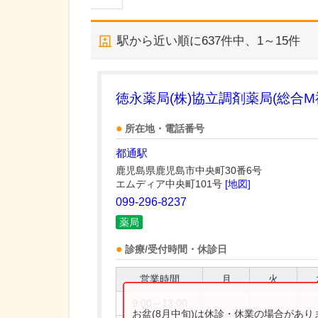
駅から近い順に
637
件中、
1～15件
徳永薬局(株)協立調剤薬局(総合M
所在地・電話番号
都通駅
鹿児島県鹿児島市中央町30番6号
エムディア中央町101号
[地図]
099-296-8237
薬局
診療/受付時間・休診日
営業時間
月
火
9:00～13:00
お盆(8月中旬)は休診・休業の場合があ