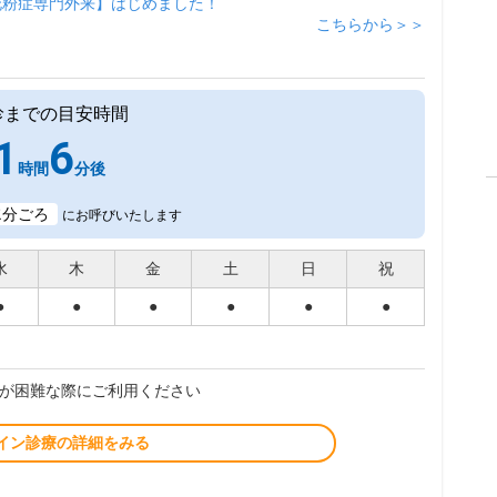
花粉症専門外来】はじめました！
こちらから＞＞
診までの目安時間
1
6
時間
分後
2
分ごろ
にお呼びいたします
水
木
金
土
日
祝
●
●
●
●
●
●
が困難な際にご利用ください
イン診療の詳細をみる