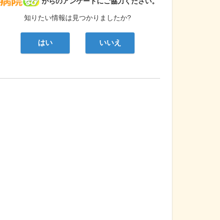
病院なび
からのアンケートにご協力ください。
知りたい情報は見つかりましたか?
はい
いいえ