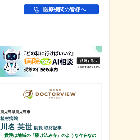
医療機関の皆様へ
医師(ドクター)の
鹿児島県鹿児島市
鹿児島県鹿児島市
植村病院
あいろ歯科医院
川名 英世
小濱 文色
院長
取材記事
貴院は地域の「駆け込み寺」のような存在なの
歯科医師を志し