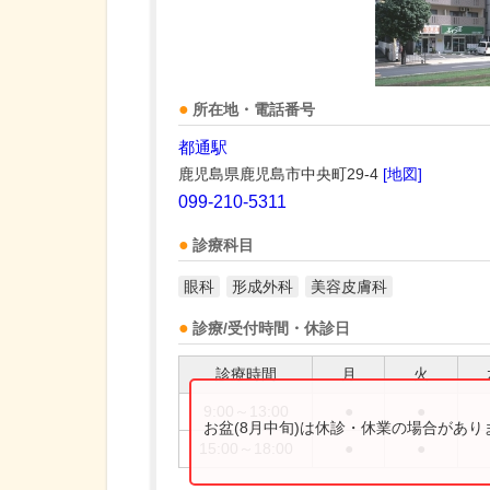
所在地・電話番号
都通駅
鹿児島県鹿児島市中央町29-4
[地図]
099-210-5311
診療科目
眼科
形成外科
美容皮膚科
診療/受付時間・休診日
診療時間
月
火
9:00～13:00
●
●
お盆(8月中旬)は休診・休業の場合があ
15:00～18:00
●
●