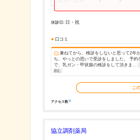
14:30～18:00
●
●
日・祝
休診日:
口コミ
兼ねてから、検診をしないと思って2年
ち、やっとの思いで受診をしました。 予約
で、乳ガン・甲状腺の検診をして頂きま...
読む
こ
※
アクセス数
協立調剤薬局