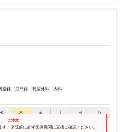
胃腸科
肛門科
乳腺外科
内科
水
木
金
土
日
祝
●
●
●
●
ります。来院前に必ず医療機関に直接ご確認ください。