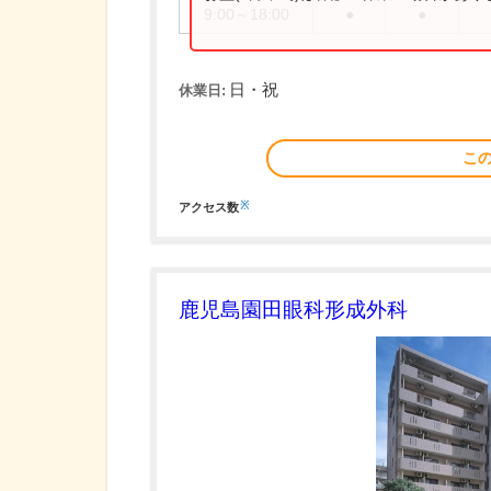
9:00～18:00
●
●
日・祝
休業日:
こ
※
アクセス数
鹿児島園田眼科形成外科