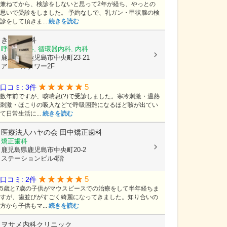
兼ねてから、検診をしないと思って2年が経ち、やっとの
思いで受診をしました。 予約なしで、乳ガン・甲状腺の検
診をして頂きま...
続きを読む
きじま内科
呼吸器内科, 循環器内科, 内科
鹿児島県鹿児島市中央町23-21
アエールタワー2F
5
口コミ: 3件
数年前ですが、咳喘息(?)で受診しました。寒冷刺激・温熱
刺激・ほこりの吸入などで呼吸困難になるほど咳が出てい
て日常生活に...
続きを読む
医療法人ハヤの会
田中矯正歯科
矯正歯科
鹿児島県鹿児島市中央町20-2
ステーションビル4階
5
口コミ: 2件
5歳と7歳の子供がマウスピースでの治療をして半年経ちま
すが、歯並びがすごく綺麗になってきました。知り合いの
方から子供もマ...
続きを読む
ヲサメ内科クリニック