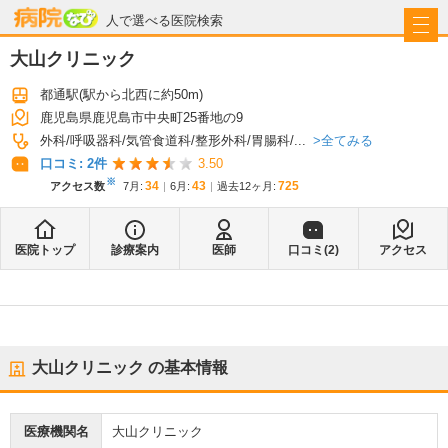
病院なび
人で選べる医院検索
大山クリニック
都通駅
(駅から
北西に約50m
)
鹿児島県鹿児島市中央町25番地の9
全てみる
外科
呼吸器科
気管食道科
整形外科
胃腸科
...
口コミ:
2
件
3.50
※
34
43
725
アクセス数
7月
:
6月
:
過去12ヶ月:
医院トップ
診療案内
医師
口コミ(
2
)
アクセス
大山クリニック
の基本情報
医療機関名
大山クリニック