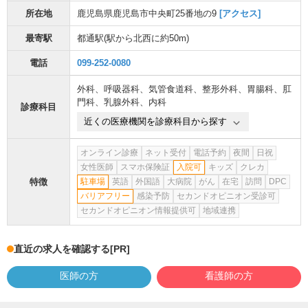
所在地
鹿児島県鹿児島市中央町25番地の9
[アクセス]
最寄駅
都通駅
(駅から
北西に約50m
)
電話
099-252-0080
外科
、
呼吸器科
、
気管食道科
、
整形外科
、
胃腸科
、
肛
門科
、
乳腺外科
、
内科
診療科目
近くの医療機関を診療科目から探す
オンライン診療
ネット受付
電話予約
夜間
日祝
女性医師
スマホ保険証
入院可
キッズ
クレカ
特徴
駐車場
英語
外国語
大病院
がん
在宅
訪問
DPC
バリアフリー
感染予防
セカンドオピニオン受診可
セカンドオピニオン情報提供可
地域連携
直近の求人を確認する
[PR]
医師の方
看護師の方