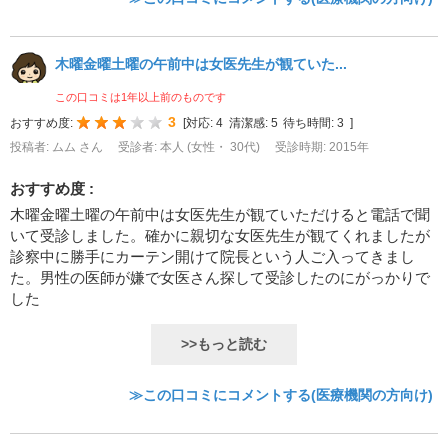
木曜金曜土曜の午前中は女医先生が観ていた...
この口コミは1年以上前のものです
3
おすすめ度:
[
対応:
4
清潔感:
5
待ち時間:
3
]
投稿者: ムム さん
受診者: 本人 (女性・ 30代)
受診時期: 2015年
おすすめ度 :
木曜金曜土曜の午前中は女医先生が観ていただけると電話で聞
いて受診しました。確かに親切な女医先生が観てくれましたが
診察中に勝手にカーテン開けて院長という人ご入ってきまし
た。男性の医師が嫌で女医さん探して受診したのにがっかりで
した
>>もっと読む
≫この口コミにコメントする(医療機関の方向け)