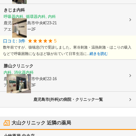
きじま内科
呼吸器内科, 循環器内科, 内科
鹿児島県鹿児島市
中央町23-21
アエールタワー2F
5
口コミ:
3
件
数年前ですが、咳喘息(?)で受診しました。寒冷刺激・温熱刺激・ほこりの吸入
などで呼吸困難になるほど咳が出ていて日常生活に...
続きを読む
勝山クリニック
内科, 消化器内科
鹿児島県鹿児島市
中央町22-16
アエールプラザ3F
鹿児島市(外科)の病院・クリニック一覧
大山クリニック
近隣の薬局