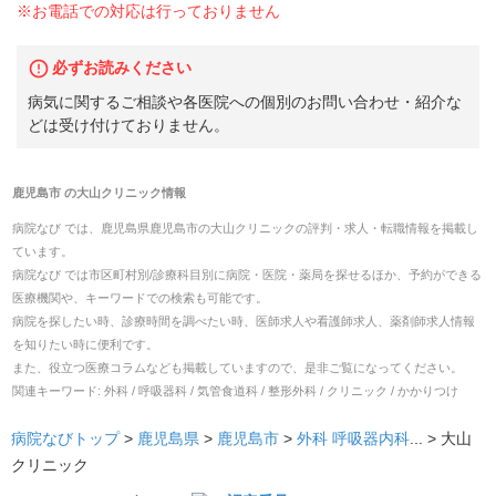
※お電話での対応は行っておりません
必ずお読みください
病気に関するご相談や各医院への個別のお問い合わせ・紹介な
どは受け付けておりません。
鹿児島市
の
大山クリニック
情報
病院なび では、
鹿児島県
鹿児島市
の
大山クリニック
の
評判・求人・転職
情報を掲載し
ています。
病院なび では市区町村別/診療科目別に病院・医院・薬局を探せるほか、予約ができる
医療機関や、キーワードでの検索も可能です。
病院を探したい時、診療時間を調べたい時、医師求人や看護師求人、薬剤師求人情報
を知りたい時に便利です。
また、役立つ医療コラムなども掲載していますので、是非ご覧になってください。
関連キーワード:
外科 / 呼吸器科 / 気管食道科 / 整形外科 / クリニック / かかりつけ
病院なびトップ
>
鹿児島県
>
鹿児島市
>
外科
呼吸器内科
... >
大山
クリニック