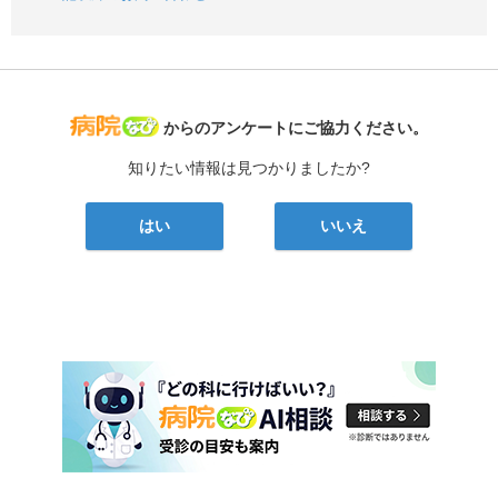
病院なび
からのアンケートにご協力ください。
知りたい情報は見つかりましたか?
はい
いいえ