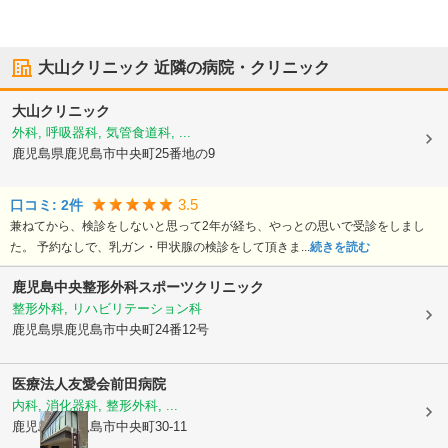
大山クリニック
近隣の病院・クリニック
大山クリニック
外科, 呼吸器科, 気管食道科, ...
鹿児島県鹿児島市
中央町25番地の9
3.5
口コミ:
2
件
兼ねてから、検診をしないと思って2年が経ち、やっとの思いで受診をしまし
た。 予約なしで、乳ガン・甲状腺の検診をして頂きま...
続きを読む
鹿児島中央整形外科スポーツクリニック
整形外科, リハビリテーション科
鹿児島県鹿児島市
中央町24番12号
医療法人友愛会
前田病院
内科, 消化器科, 整形外科, ...
鹿児島県鹿児島市
中央町30-11