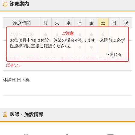
診療案内
診療時間
月
火
水
木
金
土
日
祝
●
●
●
●
●
●
9:00
〜
13:00
お盆(8月中旬)は休診・休業の場合があります。来院前に必ず
●
●
●
●
●
医療機関に直接ご確認ください。
14:30
〜
18:00
×閉じる
診療時間・内容等について、事前に必ず医療機関に直接ご確認く
ださい。
休診日:
日・祝
医師・施設情報