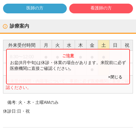
医師の方
看護師の方
診療案内
外来受付時間
月
火
水
木
金
土
日
祝
●
●
●
●
●
●
8:30
〜
12:00
お盆(8月中旬)は休診・休業の場合があります。来院前に必ず
●
●
●
医療機関に直接ご確認ください。
15:00
〜
19:00
×閉じる
外来受付時間・内容等について、事前に必ず医療機関に直接ご確
認ください。
備考:
火・木・土曜AMのみ
休診日:
日・祝