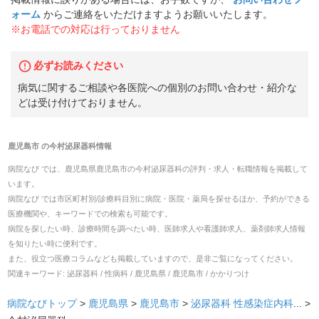
ォーム
からご連絡をいただけますようお願いいたします。
※お電話での対応は行っておりません
必ずお読みください
病気に関するご相談や各医院への個別のお問い合わせ・紹介な
どは受け付けておりません。
鹿児島市
の
今村泌尿器科
情報
病院なび では、
鹿児島県
鹿児島市
の
今村泌尿器科
の
評判・求人・転職
情報を掲載して
います。
病院なび では市区町村別/診療科目別に病院・医院・薬局を探せるほか、予約ができる
医療機関や、キーワードでの検索も可能です。
病院を探したい時、診療時間を調べたい時、医師求人や看護師求人、薬剤師求人情報
を知りたい時に便利です。
また、役立つ医療コラムなども掲載していますので、是非ご覧になってください。
関連キーワード:
泌尿器科 / 性病科 / 鹿児島県 / 鹿児島市 / かかりつけ
病院なびトップ
>
鹿児島県
>
鹿児島市
>
泌尿器科
性感染症内科
... >