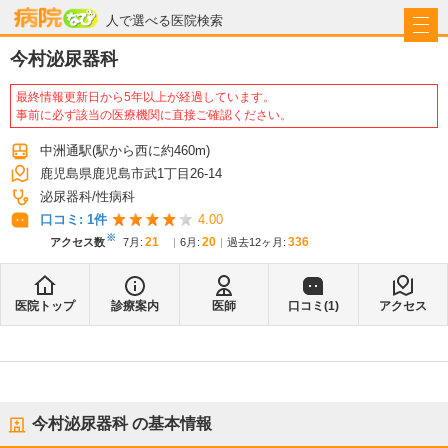
病院なび
人で選べる医院検索
今村泌尿器科
最終情報更新日から5年以上が経過しています。
事前に必ず該当の医療機関に直接ご確認ください。
中洲通駅
(駅から
西に約460m
)
鹿児島県鹿児島市武1丁目26-14
泌尿器科
性病科
口コミ:
1
件
4.00
※
21
20
336
アクセス数
7月
:
6月
:
過去12ヶ月:
医院トップ
診療案内
医師
口コミ(
1
)
アクセス
今村泌尿器科
の基本情報