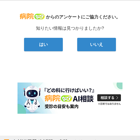
病院なび
からのアンケートにご協力ください。
知りたい情報は見つかりましたか?
はい
いいえ