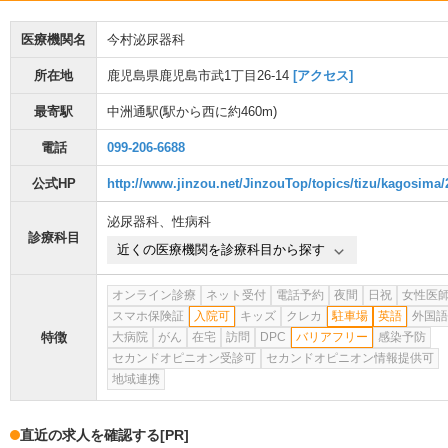
医療機関名
今村泌尿器科
所在地
鹿児島県鹿児島市武1丁目26-14
[アクセス]
最寄駅
中洲通駅
(駅から
西に約460m
)
電話
099-206-6688
公式HP
http://www.jinzou.net/JinzouTop/topics/tizu/kagosima/
泌尿器科
、
性病科
診療科目
近くの医療機関を診療科目から探す
オンライン診療
ネット受付
電話予約
夜間
日祝
女性医
スマホ保険証
入院可
キッズ
クレカ
駐車場
英語
外国語
特徴
大病院
がん
在宅
訪問
DPC
バリアフリー
感染予防
セカンドオピニオン受診可
セカンドオピニオン情報提供可
地域連携
直近の求人を確認する
[PR]