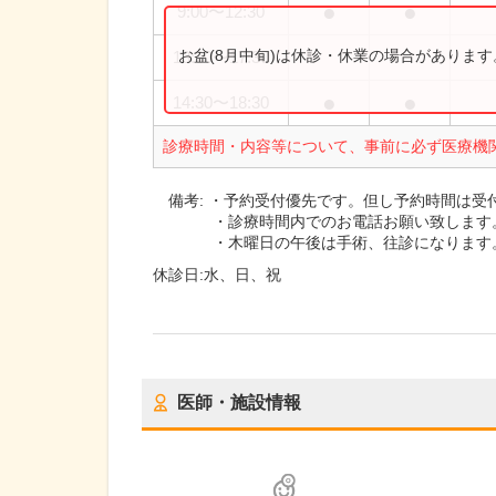
●
●
9:00
〜
12:30
お盆(8月中旬)は休診・休業の場合がありま
13:30
〜
17:30
●
●
14:30
〜
18:30
診療時間・内容等について、事前に必ず医療機
備考:
・予約受付優先です。但し予約時間は受
・診療時間内でのお電話お願い致します
・木曜日の午後は手術、往診になります
休診日:
水、日、祝
医師・施設情報