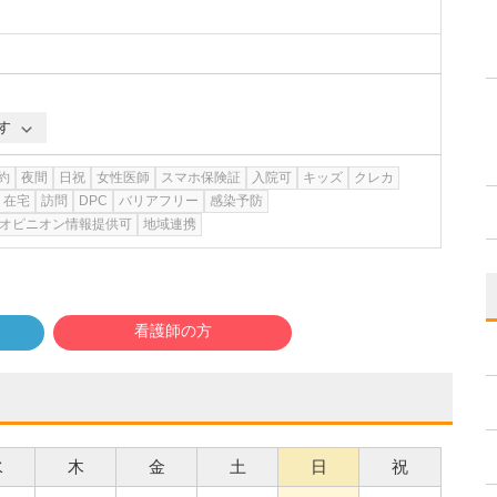
す
約
夜間
日祝
女性医師
スマホ保険証
入院可
キッズ
クレカ
在宅
訪問
DPC
バリアフリー
感染予防
オピニオン情報提供可
地域連携
看護師の方
水
木
金
土
日
祝