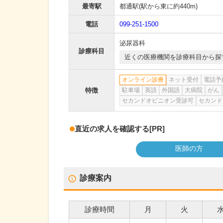
最寄駅
都通駅
(駅から
東に約440m
)
電話
099-251-1500
泌尿器科
診療科目
近くの医療機関を診療科目から探
オンライン診療
ネット受付
電話予
特徴
駐車場
英語
外国語
大病院
がん
セカンドオピニオン受診可
セカンド
直近の求人を確認する
[PR]
医師の方
診療案内
診療時間
月
火