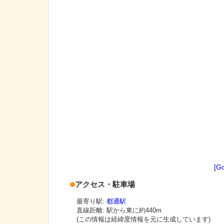
[G
アクセス・駐車場
最寄り駅:
都通駅
直線距離: 駅から
東に約440m
(この情報は経緯度情報を元に生成しています)