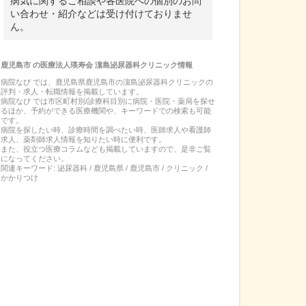
病気に関するご相談や各医院への個別のお問
い合わせ・紹介などは受け付けておりませ
ん。
鹿児島市
の
医療法人瑛寿会 濵島泌尿器科クリニック
情報
病院なび では、
鹿児島県
鹿児島市
の
濵島泌尿器科クリニック
の
評判・求人・転職
情報を掲載しています。
病院なび では市区町村別/診療科目別に病院・医院・薬局を探せ
るほか、予約ができる医療機関や、キーワードでの検索も可能
です。
病院を探したい時、診療時間を調べたい時、医師求人や看護師
求人、薬剤師求人情報を知りたい時に便利です。
また、役立つ医療コラムなども掲載していますので、是非ご覧
になってください。
関連キーワード:
泌尿器科 / 鹿児島県 / 鹿児島市 / クリニック /
かかりつけ