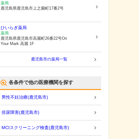
薬局
鹿児島県鹿児島市
上之園町17番2号
ひいらぎ薬局
薬局
鹿児島県鹿児島市
高麗町26番22号On
Your Mark 高麗 1F
鹿児島市
の薬局一覧
各条件で他の医療機関を探す
男性不妊治療
(
鹿児島市
)
排尿障害
(
鹿児島市
)
MCIスクリーニング検査
(
鹿児島市
)