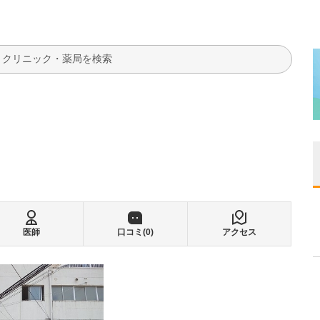
検索
医師
口コミ(
0
)
アクセス