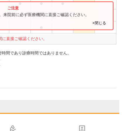
●
●
●
●
す。来院前に必ず医療機関に直接ご確認ください。
×閉じる
●
関に直接ご確認ください。
付時間であり診療時間ではありません。
。
。