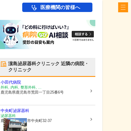
医療機関の皆様へ
濵島泌尿器科クリニック
近隣の病院・
クリニック
小田代病院
外科, 内科, 整形外科, ...
鹿児島県鹿児島市
荒田一丁目25番6号
中央町泌尿器科
泌尿器科
鹿児島県鹿児島市
中央町32-37