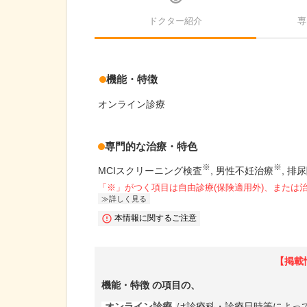
ドクター紹介
専
機能・特徴
オンライン診療
専門的な治療・特色
※
※
MCIスクリーニング検査
男性不妊治療
排尿
「※」がつく項目は自由診療(保険適用外)、または
詳しく見る
本情報に関するご注意
【掲載
機能・特徴
の項目の、
オンライン診療
は診療科・診療日時等によっ