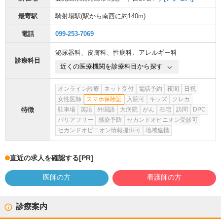
最寄駅
騎射場駅
(駅から
南西に約140m
)
電話
099-253-7069
泌尿器科
、
皮膚科
、
性病科
、
アレルギー科
診療科目
近くの医療機関を診療科目から探す
オンライン診療
ネット受付
電話予約
夜間
日祝
女性医師
スマホ保険証
入院可
キッズ
クレカ
特徴
駐車場
英語
外国語
大病院
がん
在宅
訪問
DPC
バリアフリー
感染予防
セカンドオピニオン受診可
セカンドオピニオン情報提供可
地域連携
直近の求人を確認する
[PR]
医師の方
看護師の方
診療案内