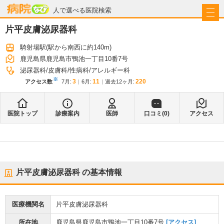
病院なび
人で選べる医院検索
片平皮膚泌尿器科
騎射場駅
(駅から
南西に約140m
)
鹿児島県鹿児島市鴨池一丁目10番7号
泌尿器科
皮膚科
性病科
アレルギー科
※
3
11
220
アクセス数
7月
:
6月
:
過去12ヶ月:
医院トップ
診療案内
医師
口コミ(
0
)
アクセス
片平皮膚泌尿器科
の基本情報
医療機関名
片平皮膚泌尿器科
所在地
鹿児島県鹿児島市鴨池一丁目10番7号
[アクセス]