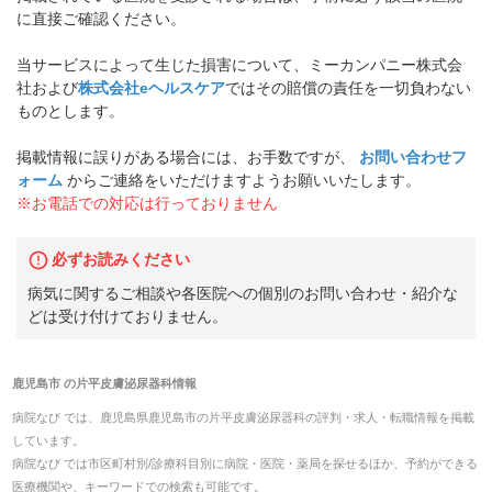
に直接ご確認ください。
当サービスによって生じた損害について、ミーカンパニー株式会
社および
株式会社eヘルスケア
ではその賠償の責任を一切負わない
ものとします。
掲載情報に誤りがある場合には、お手数ですが、
お問い合わせフ
ォーム
からご連絡をいただけますようお願いいたします。
※お電話での対応は行っておりません
必ずお読みください
病気に関するご相談や各医院への個別のお問い合わせ・紹介な
どは受け付けておりません。
鹿児島市
の
片平皮膚泌尿器科
情報
病院なび では、
鹿児島県
鹿児島市
の
片平皮膚泌尿器科
の
評判・求人・転職
情報を掲載
しています。
病院なび では市区町村別/診療科目別に病院・医院・薬局を探せるほか、予約ができる
医療機関や、キーワードでの検索も可能です。