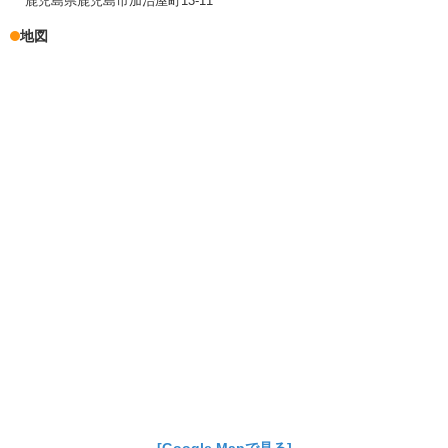
鹿児島県鹿児島市加治屋町13-11
地図
[Google Mapで見る]