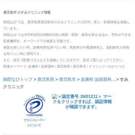
鹿児島市
の
すみクリニック
情報
病院なび では、
鹿児島県
鹿児島市
の
すみクリニック
の
評判・求人・転職
情報を掲載し
ています。
病院なび では市区町村別/診療科目別に病院・医院・薬局を探せるほか、予約ができる
医療機関や、キーワードでの検索も可能です。
病院を探したい時、診療時間を調べたい時、医師求人や看護師求人、薬剤師求人情報
を知りたい時に便利です。
また、役立つ医療コラムなども掲載していますので、是非ご覧になってください。
関連キーワード:
皮膚科 / 泌尿器科 / 鹿児島県 / 鹿児島市 / クリニック / かかりつけ
病院なびトップ
>
鹿児島県
>
鹿児島市
>
皮膚科
泌尿器科
... >
すみ
クリニック
プライバシーマー
クについて