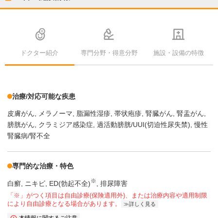
ドクター紹介
専門分野・得意分野
施設・設備の特徴
治療/対応可能な疾患
皮膚がん
メラノーマ
脂漏性湿疹
帯状疱疹
腎臓がん
腎盂がん
膀胱がん
クラミジア感染症
過活動膀胱/UUI(切迫性尿失禁)
慢性
腎臓病/腎不全
専門的な治療・特色
※
白癬
ニキビ
ED(勃起不全)
排尿障害
「※」がつく項目は自由診療(保険適用外)、または治療内容や適用制限
により自由診療となる場合があります。
詳しく見る
本情報に関するご注意