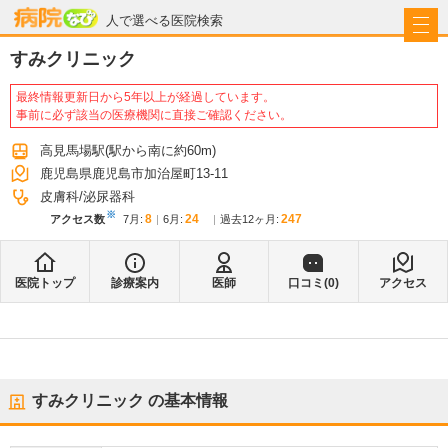
病院なび
人で選べる医院検索
すみクリニック
最終情報更新日から5年以上が経過しています。
事前に必ず該当の医療機関に直接ご確認ください。
高見馬場駅
(駅から
南に約60m
)
鹿児島県鹿児島市加治屋町13-11
皮膚科
泌尿器科
※
8
24
247
アクセス数
7月
:
6月
:
過去12ヶ月:
医院トップ
診療案内
医師
口コミ(
0
)
アクセス
すみクリニック
の基本情報