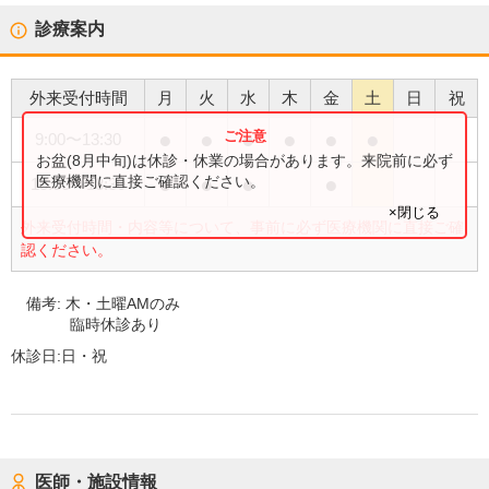
診療案内
外来受付時間
月
火
水
木
金
土
日
祝
●
●
●
●
●
●
9:00
〜
13:30
お盆(8月中旬)は休診・休業の場合があります。来院前に必ず
●
●
●
●
医療機関に直接ご確認ください。
15:00
〜
18:30
×閉じる
外来受付時間・内容等について、事前に必ず医療機関に直接ご確
認ください。
備考:
木・土曜AMのみ
臨時休診あり
休診日:
日・祝
医師・施設情報