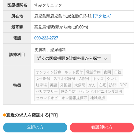
医療機関名
すみクリニック
所在地
鹿児島県鹿児島市加治屋町13-11
[アクセス]
最寄駅
高見馬場駅
(駅から
南に約60m
)
電話
099-222-2727
皮膚科
、
泌尿器科
診療科目
近くの医療機関を診療科目から探す
オンライン診療
ネット受付
電話予約
夜間
日祝
女性医師
スマホ保険証
入院可
キッズ
クレカ
特徴
駐車場
英語
外国語
大病院
がん
在宅
訪問
DPC
バリアフリー
感染予防
セカンドオピニオン受診可
セカンドオピニオン情報提供可
地域連携
直近の求人を確認する
[PR]
医師の方
看護師の方