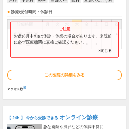
内科
小児科
外科
産婦人科
眼科
耳鼻いんこう科
診療/受付時間・休診日
診療時間
月
火
水
木
金
土
日
祝
18:00～翌7:00
●
●
お盆(8月中旬)は休診・休業の場合があります。来院前
に必ず医療機関に直接ご確認ください。
19:00～翌7:00
●
●
●
●
●
●
×閉じる
この医院の詳細をみる
※
アクセス数
オンライン診療
【 24h 】 今から受診できる
急な発熱や風邪などの体調不良に