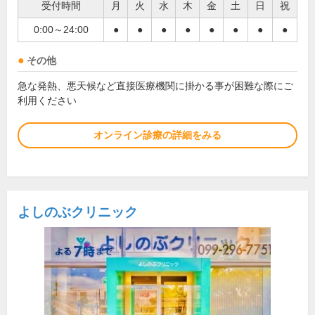
受付時間
月
火
水
木
金
土
日
祝
0:00～24:00
●
●
●
●
●
●
●
●
その他
急な発熱、悪天候など直接医療機関に掛かる事が困難な際にご
利用ください
オンライン診療の詳細をみる
よしのぶクリニック