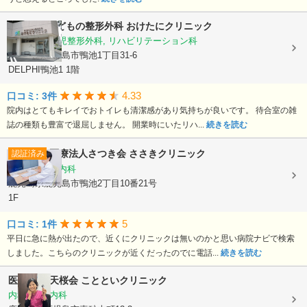
おとなとこどもの整形外科 おけたにクリニック
整形外科, 小児整形外科, リハビリテーション科
鹿児島県鹿児島市鴨池1丁目31-6
DELPHI鴨池1 1階
4.33
口コミ: 3件
院内はとてもキレイでおトイレも清潔感があり気持ちが良いです。 待合室の雑
誌の種類も豊富で退屈しません。 開業時にいたリハ...
続きを読む
医療法人さつき会
ささきクリニック
認証済み
内科, 循環器内科
鹿児島県鹿児島市鴨池2丁目10番21号
1F
5
口コミ: 1件
平日に急に熱が出たので、近くにクリニックは無いのかと思い病院ナビで検索
しました。こちらのクリニックが近くだったのでに電話...
続きを読む
医療法人 天桜会
ことといクリニック
内科, 血液内科