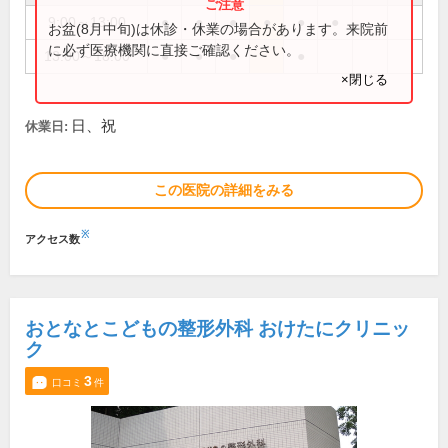
9:00～13:00
●
●
●
●
●
●
お盆(8月中旬)は休診・休業の場合があります。来院前
に必ず医療機関に直接ご確認ください。
13:00～18:00
●
●
●
●
×閉じる
日、祝
休業日:
この医院の詳細をみる
※
アクセス数
おとなとこどもの整形外科 おけたにクリニッ
ク
3
口コミ
件