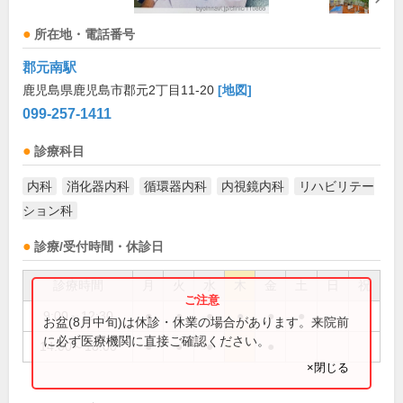
所在地・電話番号
郡元南駅
鹿児島県鹿児島市郡元2丁目11-20
[地図]
099-257-1411
診療科目
内科
消化器内科
循環器内科
内視鏡内科
リハビリテー
ション科
診療/受付時間・休診日
診療時間
月
火
水
木
金
土
日
祝
9:00～12:30
●
●
●
●
●
●
お盆(8月中旬)は休診・休業の場合があります。来院前
に必ず医療機関に直接ご確認ください。
14:00～18:00
●
●
●
●
×閉じる