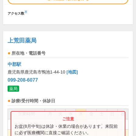
※
アクセス数
上荒田薬局
所在地・電話番号
中郡駅
鹿児島県鹿児島市鴨池1-44-10
[地図]
099-208-6077
薬局
診療/受付時間・休診日
営業時間
月
火
水
木
金
土
日
祝
8:30～12:30
●
お盆(8月中旬)は休診・休業の場合があります。来院前
に必ず医療機関に直接ご確認ください。
8:30～16:30
●