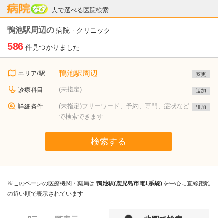
病院なび
人で選べる医院検索
鴨池駅周辺の
病院・クリニック
586
件見つかりました
鴨池駅周辺
エリア/駅
変更
(未指定)
診療科目
追加
(未指定)フリーワード、予約、専門、症状など
詳細条件
追加
で検索できます
検索する
※このページの医療機関・薬局は
鴨池駅(鹿児島市電1系統)
を中心に直線距離
の近い順で表示されています