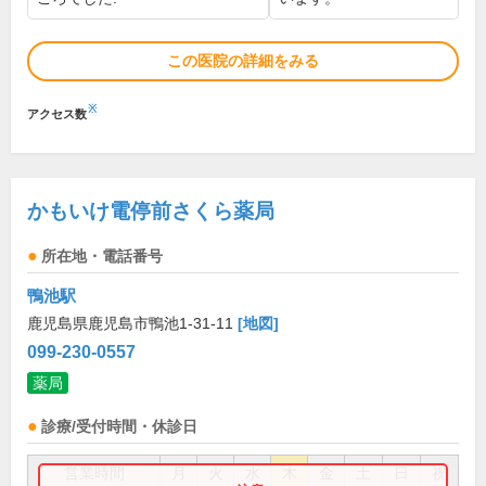
この医院の詳細をみる
※
アクセス数
かもいけ電停前さくら薬局
所在地・電話番号
鴨池駅
鹿児島県鹿児島市鴨池1-31-11
[地図]
099-230-0557
薬局
診療/受付時間・休診日
営業時間
月
火
水
木
金
土
日
祝