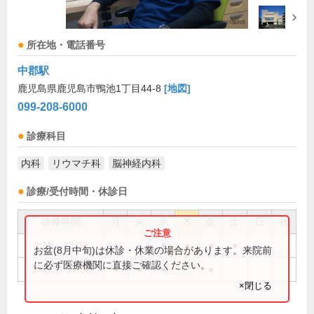
所在地・電話番号
中郡駅
鹿児島県鹿児島市鴨池1丁目44-8
[地図]
099-208-6000
診療科目
内科
リウマチ科
脳神経内科
診療/受付時間・休診日
診療時間
月
火
水
木
金
土
日
祝
8:30～12:30
●
●
●
●
●
●
お盆(8月中旬)は休診・休業の場合があります。来院前
に必ず医療機関に直接ご確認ください。
14:30～17:30
●
●
●
●
×閉じる