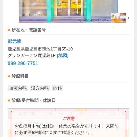
所在地・電話番号
郡元駅
鹿児島県鹿児島市鴨池1丁目55-10
グランガーデン鹿児島1F
[地図]
099-296-7751
診療科目
血液内科
漢方内科
内科
診療/受付時間・休診日
診療時間
月
火
水
木
金
土
日
祝
9:00～12:30
●
●
●
●
●
お盆(8月中旬)は休診・休業の場合があります。来院前
に必ず医療機関に直接ご確認ください。
14:30～18:00
●
●
●
●