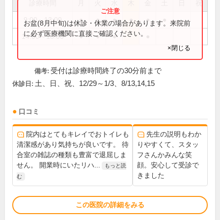
診療時間
月
火
水
木
金
土
日
祝
9:00～13:00
●
●
●
●
●
●
お盆(8月中旬)は休診・休業の場合があります。来院前
に必ず医療機関に直接ご確認ください。
14:00～18:00
●
●
●
●
×閉じる
受付は診療時間終了の30分前まで
備考:
土、日、祝、12/29～1/3、8/13,14,15
休診日:
口コミ
院内はとてもキレイでおトイレも
先生の説明もわか
清潔感があり気持ちが良いです。 待
りやすくて、スタッ
合室の雑誌の種類も豊富で退屈しま
フさんかみんな笑
せん。 開業時にいたリハ...
顔。安心して受診で
もっと読
きました
む
この医院の詳細をみる