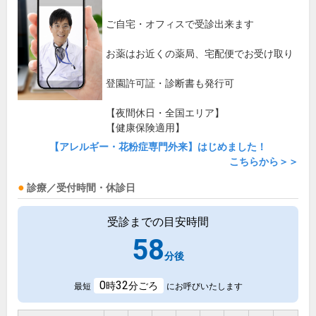
ご自宅・オフィスで受診出来ます
お薬はお近くの薬局、宅配便でお受け取り
登園許可証・診断書も発行可
【夜間休日・全国エリア】
【健康保険適用】
【アレルギー・花粉症専門外来】はじめました！
こちらから＞＞
診療／受付時間・休診日
受診までの目安時間
58
分後
0
32
時
分ごろ
最短
にお呼びいたします