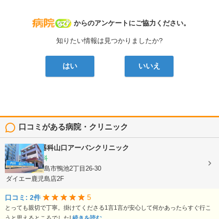
病院なび
からのアンケートにご協力ください。
知りたい情報は見つかりましたか?
はい
いいえ
口コミがある病院・クリニック
内科・消化器科山口アーバンクリニック
内科, 消化器科
鹿児島県鹿児島市鴨池2丁目26-30
ダイエー鹿児島店2F
5
口コミ: 2件
とっても親切で丁寧。掛けてくださる1言1言が安心して何かあったらすぐ行こ
うと思えるところでした!
続きを読む