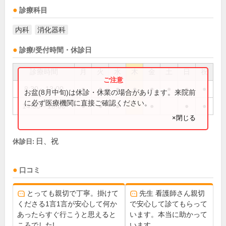
診療科目
内科
消化器科
診療/受付時間・休診日
診療時間
月
火
水
木
金
土
日
祝
8:30～13:00
●
●
●
●
●
●
●
●
お盆(8月中旬)は休診・休業の場合があります。来院前
に必ず医療機関に直接ご確認ください。
14:30～18:00
●
●
●
●
●
●
×閉じる
日、祝
休診日:
口コミ
とっても親切で丁寧。掛けて
先生 看護師さん親切
くださる1言1言が安心して何か
で安心して診てもらって
あったらすぐ行こうと思えると
います。本当に助かって
ころでした!
います。