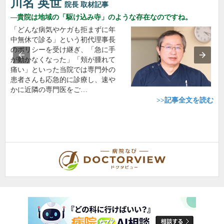
川名 英世
院長
取材記事
貴院は地域の「駆け込み寺」のような存在なのですね。
「どんな病気やケガも拒まずに年
中無休で診る」という初代理事長
のポリシーを受け継ぎ、「急に手
が動かなくなった」「頬が腫れて
痛い」といった当院では専門外の
患者さんも応急的に診療し、速や
かに近隣の専門医をご…
>>記事全文を読む