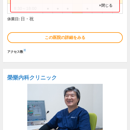
×閉じる
8:30～18:00
●
●
●
●
日・祝
休業日:
この医院の詳細をみる
※
アクセス数
榮樂内科クリニック