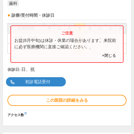
歯科
診療/受付時間・休診日
診療時間
月
火
水
木
金
土
日
祝
9:00～13:00
●
●
●
●
●
●
お盆(8月中旬)は休診・休業の場合があります。来院前
に必ず医療機関に直接ご確認ください。
14:00～18:30
●
●
●
●
×閉じる
日、祝
休診日:
初診電話受付
この医院の詳細をみる
※
アクセス数