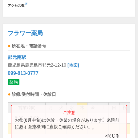
※
アクセス数
フラワー薬局
所在地・電話番号
郡元南駅
鹿児島県鹿児島市郡元2-12-10
[地図]
099-813-0777
薬局
診療/受付時間・休診日
営業時間
月
火
水
木
金
土
日
祝
8:30～17:00
●
お盆(8月中旬)は休診・休業の場合があります。来院前
に必ず医療機関に直接ご確認ください。
8:30～19:00
●
●
●
●
●
×閉じる