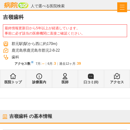
病院なび
人で選べる医院検索
吉嶺歯科
最終情報更新日から5年以上が経過しています。
事前に必ず該当の医療機関に直接ご確認ください。
郡元駅
(駅から
西に約170m
)
鹿児島県鹿児島市郡元2-8-22
歯科
※
--
3
39
アクセス数
7月
:
6月
:
過去12ヶ月:
医院トップ
診療案内
医師
口コミ(
0
)
アクセス
吉嶺歯科
の基本情報