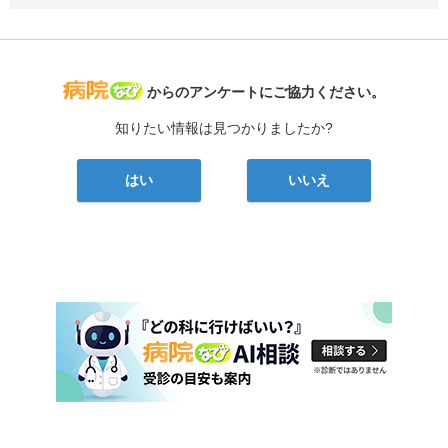
病院なび
からのアンケートにご協力ください。
知りたい情報は見つかりましたか?
はい
いいえ