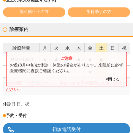
直近の求人を確認する
[PR]
歯科衛生士の方
歯科助手の方
診療案内
診療時間
月
火
水
木
金
土
日
祝
●
●
●
●
●
●
9:00
〜
13:00
お盆(8月中旬)は休診・休業の場合があります。来院前に必ず
●
●
●
●
医療機関に直接ご確認ください。
14:00
〜
18:30
×閉じる
診療時間・内容等について、事前に必ず医療機関に直接ご確認く
ださい。
休診日:
日、祝
予約・受付
初診電話受付