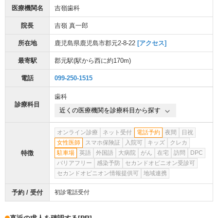
医療機関名
吉嶺歯科
院長
吉嶺 真一郎
所在地
鹿児島県鹿児島市郡元2-8-22
[アクセス]
最寄駅
郡元駅
(駅から
西に約170m
)
電話
099-250-1515
歯科
診療科目
近くの医療機関を診療科目から探す
オンライン診療
ネット受付
電話予約
夜間
日祝
女性医師
スマホ保険証
入院可
キッズ
クレカ
特徴
駐車場
英語
外国語
大病院
がん
在宅
訪問
DPC
バリアフリー
感染予防
セカンドオピニオン受診可
セカンドオピニオン情報提供可
地域連携
予約 / 受付
初診電話受付