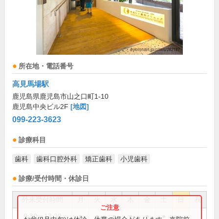
所在地・電話番号
高見馬場駅
鹿児島県鹿児島市山之口町1-10
鹿児島中央ビル2F
[地図]
099-223-3623
診療科目
歯科
歯科口腔外科
矯正歯科
小児歯科
診療/受付時間・休診日
外来受付時間
月
火
水
木
金
土
日
祝
9:30～13:30
●
●
●
●
●
●