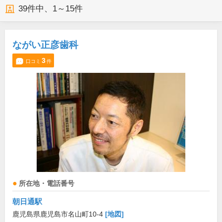
39
件中、
1～15件
ながい正彦歯科
3
口コミ
件
所在地・電話番号
朝日通駅
鹿児島県鹿児島市名山町10-4
[地図]