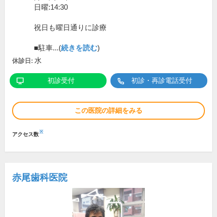
日曜:14:30
祝日も曜日通りに診療
■駐車...(
続きを読む
)
水
休診日:
初診受付
初診・再診電話受付
この医院の詳細をみる
※
アクセス数
赤尾歯科医院