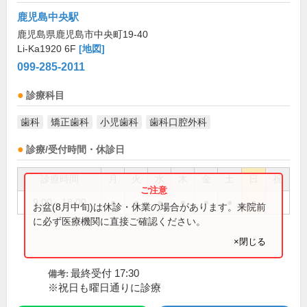
鹿児島中央駅
鹿児島県鹿児島市中央町19-40
Li-Ka1920 6F
[地図]
099-285-2011
診療科目
歯科
矯正歯科
小児歯科
歯科口腔外科
診療/受付時間・休診日
診療時間
月
火
水
木
金
土
日
祝
9:00～18:00
●
●
●
●
●
●
●
お盆(8月中旬)は休診・休業の場合があります。来院前
に必ず医療機関に直接ご確認ください。
×閉じる
最終受付 17:30
備考:
※祝日も曜日通りに診療