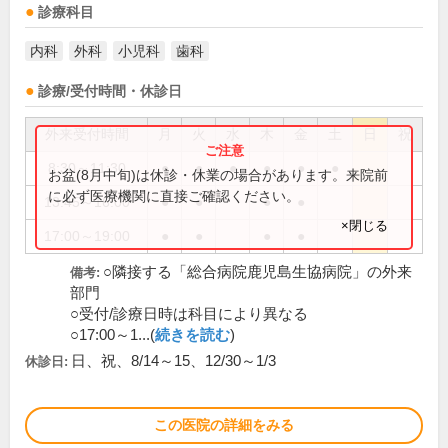
診療科目
内科
外科
小児科
歯科
診療/受付時間・休診日
外来受付時間
月
火
水
木
金
土
日
祝
8:30～11:30
●
●
●
●
●
●
お盆(8月中旬)は休診・休業の場合があります。来院前
に必ず医療機関に直接ご確認ください。
13:45～16:00
●
●
●
●
×閉じる
17:00～19:00
●
●
●
●
○隣接する「総合病院鹿児島生協病院」の外来
備考:
部門
○受付/診療日時は科目により異なる
○17:00～1...(
続きを読む
)
日、祝、8/14～15、12/30～1/3
休診日:
この医院の詳細をみる