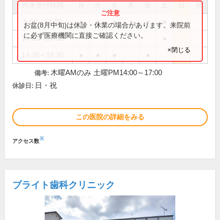
外来受付時間
月
火
水
木
金
土
日
祝
9:00～13:00
●
●
●
●
●
●
お盆(8月中旬)は休診・休業の場合があります。来院前
に必ず医療機関に直接ご確認ください。
14:00～17:00
●
×閉じる
14:30～18:30
●
●
●
●
木曜AMのみ 土曜PM14:00～17:00
備考:
日・祝
休診日:
この医院の詳細をみる
※
アクセス数
ブライト歯科クリニック