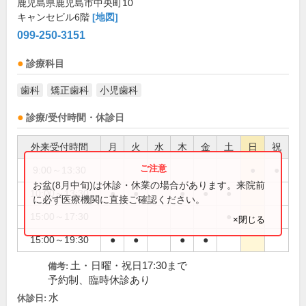
鹿児島県鹿児島市中央町10
キャンセビル6階
[地図]
099-250-3151
診療科目
歯科
矯正歯科
小児歯科
診療/受付時間・休診日
外来受付時間
月
火
水
木
金
土
日
祝
9:00～13:30
●
●
お盆(8月中旬)は休診・休業の場合があります。来院前
10:00～13:30
●
●
●
●
●
に必ず医療機関に直接ご確認ください。
15:00～17:30
●
×閉じる
15:00～19:30
●
●
●
●
土・日曜・祝日17:30まで
備考:
予約制、臨時休診あり
水
休診日: