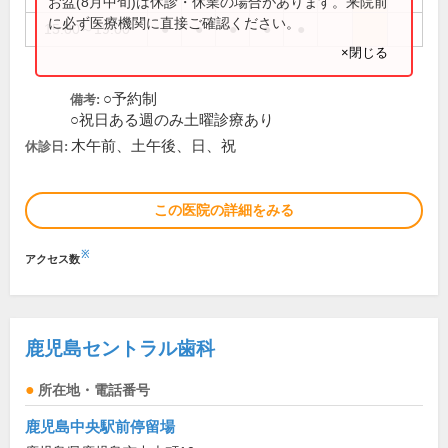
お盆(8月中旬)は休診・休業の場合があります。来院前
に必ず医療機関に直接ご確認ください。
15:00～19:00
●
●
●
●
●
×閉じる
○予約制
備考:
○祝日ある週のみ土曜診療あり
木午前、土午後、日、祝
休診日:
この医院の詳細をみる
※
アクセス数
鹿児島セントラル歯科
所在地・電話番号
鹿児島中央駅前停留場