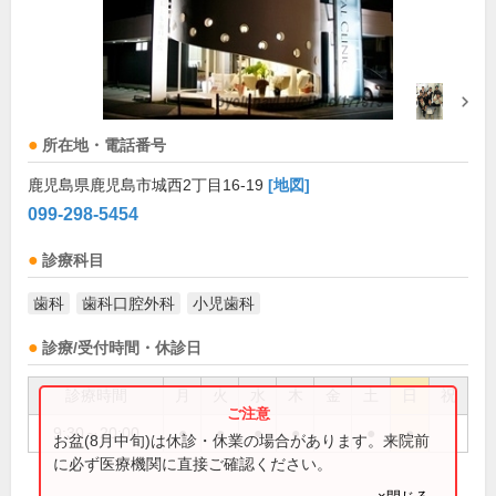
所在地・電話番号
鹿児島県鹿児島市城西2丁目16-19
[地図]
099-298-5454
診療科目
歯科
歯科口腔外科
小児歯科
診療/受付時間・休診日
診療時間
月
火
水
木
金
土
日
祝
9:30～20:00
●
●
●
●
●
●
お盆(8月中旬)は休診・休業の場合があります。来院前
に必ず医療機関に直接ご確認ください。