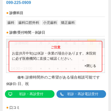
099-225-0909
診療科目
歯科
歯科口腔外科
小児歯科
矯正歯科
診療/受付時間・休診日
診療時間
月
火
水
木
金
土
日
祝
9:00～13:00
●
●
●
●
●
お盆(8月中旬)は休診・休業の場合があります。来院前
に必ず医療機関に直接ご確認ください。
9:00～16:00
●
×閉じる
14:30～19:00
●
●
●
●
●
診療時間外のご希望がある場合相談可能です
備考:
日、祝
休診日:
初診・再診受付
初診・再診電話受付
口コミ