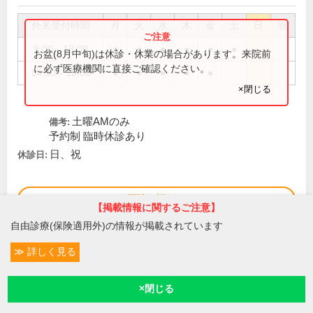
外来受付時間
月
火
水
木
金
土
日
祝
9:00～13:00
●
●
●
●
●
●
お盆(8月中旬)は休診・休業の場合があります。来院前
に必ず医療機関に直接ご確認ください。
14:30～18:00
●
●
●
●
●
×閉じる
土曜AMのみ
備考:
予約制 臨時休診あり
日、祝
休診日:
この医院の詳細をみる
【掲載情報に関するご注意】
自由診療(保険適用外)の情報が掲載されています
※
アクセス数
詳しく見る
条件変更
15
予約/受付
現在診療
現在地
次の15件を表示
1
2
3