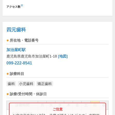
※
アクセス数
四元歯科
所在地・電話番号
加治屋町駅
鹿児島県鹿児島市加治屋町1-18
[地図]
099-222-8541
診療科目
歯科
小児歯科
矯正歯科
診療/受付時間・休診日
診療時間
月
火
水
木
金
土
日
祝
9:00～13:00
●
●
●
●
●