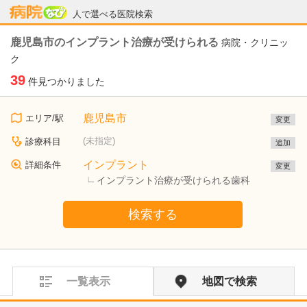
病院なび
人で選べる医院検索
鹿児島市のインプラント治療が受けられる
病院・クリニッ
ク
39
件見つかりました
鹿児島市
エリア/駅
変更
(未指定)
診療科目
追加
インプラント
詳細条件
変更
インプラント治療が受けられる歯科
検索する
一覧表示
地図で検索