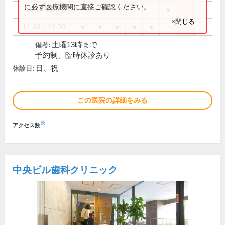
に必ず医療機関に直接ご確認ください。
9:00～13:00
●
×閉じる
14:30～19:00
●
●
●
●
●
土曜13時まで
備考:
予約制、臨時休診あり
日、祝
休診日:
この医院の詳細をみる
※
アクセス数
中央ビル歯科クリニック