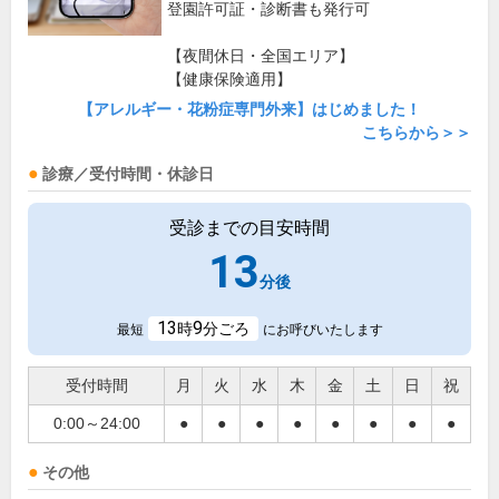
登園許可証・診断書も発行可
【夜間休日・全国エリア】
【健康保険適用】
【アレルギー・花粉症専門外来】はじめました！
こちらから＞＞
診療／受付時間・休診日
受診までの目安時間
13
分後
13
9
時
分ごろ
最短
にお呼びいたします
受付時間
月
火
水
木
金
土
日
祝
0:00～24:00
●
●
●
●
●
●
●
●
その他