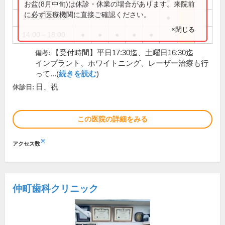
9:00～12:30
●
●
●
●
●
●
お盆(8月中旬)は休診・休業の場合があります。来院前
に必ず医療機関に直接ご確認ください。
14:00～17:00
●
×閉じる
14:00～18:00
●
●
●
●
●
【受付時間】平日17:30迄、土曜日16:30迄
備考:
インプラント、ホワイトニング、レーザー治療も行
って...(
続きを読む
)
日、祝
休診日:
この医院の詳細をみる
※
アクセス数
仲町歯科クリニック