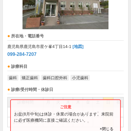
所在地・電話番号
鹿児島県鹿児島市星ケ峯4丁目14-1
[地図]
099-284-7207
診療科目
歯科
矯正歯科
歯科口腔外科
小児歯科
診療/受付時間・休診日
診療時間
月
火
水
木
金
土
日
祝
9:00～13:00
●
●
●
●
●
お盆(8月中旬)は休診・休業の場合があります。来院前
に必ず医療機関に直接ご確認ください。
14:30～18:30
●
●
●
●
×閉じる