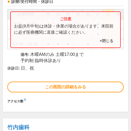
診療/受付時間・休診日
診療時間
月
火
水
木
金
土
日
祝
9:00～13:00
●
●
●
●
●
●
お盆(8月中旬)は休診・休業の場合があります。来院前
に必ず医療機関に直接ご確認ください。
14:30～17:00
●
×閉じる
14:30～18:30
●
●
●
●
木曜AMのみ 土曜17:00まで
備考:
予約制 臨時休診あり
日、祝
休診日:
この医院の詳細をみる
※
アクセス数
竹内歯科