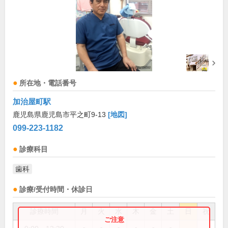
所在地・電話番号
加治屋町駅
鹿児島県鹿児島市平之町9-13
[地図]
099-223-1182
診療科目
歯科
診療/受付時間・休診日
診療時間
月
火
水
木
金
土
日
祝