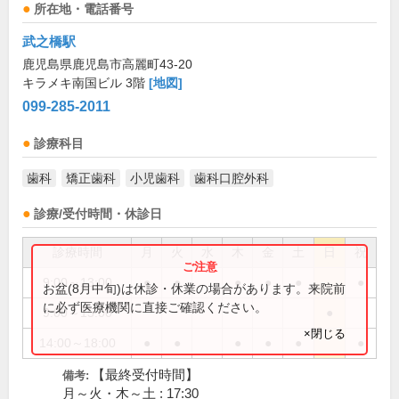
所在地・電話番号
武之橋駅
鹿児島県鹿児島市高麗町43-20
キラメキ南国ビル 3階
[地図]
099-285-2011
診療科目
歯科
矯正歯科
小児歯科
歯科口腔外科
診療/受付時間・休診日
診療時間
月
火
水
木
金
土
日
祝
9:00～13:00
●
●
●
●
●
●
お盆(8月中旬)は休診・休業の場合があります。来院前
に必ず医療機関に直接ご確認ください。
9:00～15:00
●
×閉じる
14:00～18:00
●
●
●
●
●
●
【最終受付時間】
備考:
月～火・木～土 : 17:30