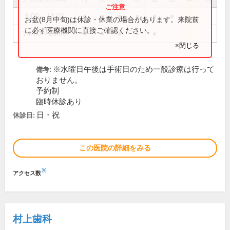
9:00～13:00
●
●
●
●
●
●
お盆(8月中旬)は休診・休業の場合があります。来院前
に必ず医療機関に直接ご確認ください。
14:30～18:00
●
●
●
●
●
×閉じる
※水曜日午後は手術日のため一般診療は行って
備考:
おりません。
予約制
臨時休診あり
日・祝
休診日:
この医院の詳細をみる
※
アクセス数
村上歯科