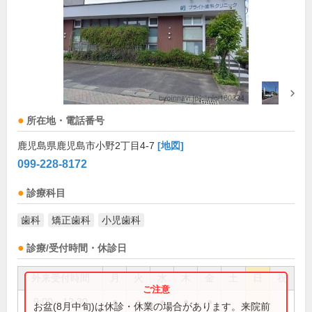
所在地・電話番号
鹿児島県鹿児島市小野2丁目4-7
[地図]
099-228-8172
診療科目
歯科
矯正歯科
小児歯科
診療/受付時間・休診日
外来受付時間
月
火
水
木
金
土
日
祝
9:00～12:30
●
●
●
●
●
お盆(8月中旬)は休診・休業の場合があります。来院前