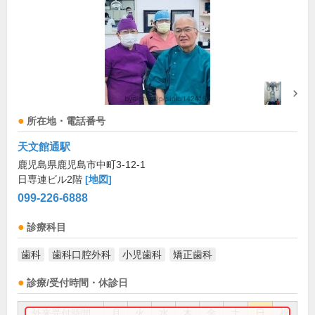
所在地・電話番号
天文館通駅
鹿児島県鹿児島市中町3-12-1
日専連ビル2階
[地図]
099-226-6888
診療科目
歯科
歯科口腔外科
小児歯科
矯正歯科
診療/受付時間・休診日
外来受付時間
月
火
水
木
金
土
日
祝