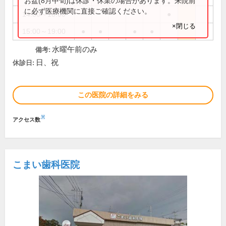
お盆(8月中旬)は休診・休業の場合があります。来院前
に必ず医療機関に直接ご確認ください。
14:30～18:00
●
×閉じる
15:00～19:00
●
●
●
●
水曜午前のみ
備考:
日、祝
休診日:
この医院の詳細をみる
※
アクセス数
こまい歯科医院