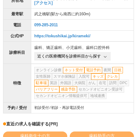
所在地
[アクセス]
最寄駅
武之橋駅
(駅から
南西に約160m
)
電話
099-285-2011
公式HP
https://tokushikai.jp/kirameki/
歯科
、
矯正歯科
、
小児歯科
、
歯科口腔外科
診療科目
近くの医療機関を診療科目から探す
オンライン診療
ネット受付
電話予約
夜間
日祝
女性医師
スマホ保険証
入院可
キッズ
クレカ
特徴
駐車場
英語
外国語
大病院
がん
在宅
訪問
DPC
バリアフリー
感染予防
セカンドオピニオン受診可
セカンドオピニオン情報提供可
地域連携
予約 / 受付
初診受付
初診・再診電話受付
直近の求人を確認する
[PR]
歯科衛生士の方
歯科助手の方