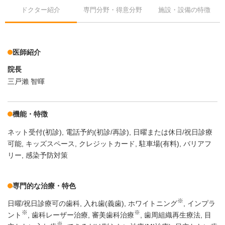
ドクター紹介
専門分野・得意分野
施設・設備の特徴
医師紹介
院長
三戸瀨 智暉
機能・特徴
ネット受付(初診)
電話予約(初診/再診)
日曜または休日/祝日診療
可能
キッズスペース
クレジットカード
駐車場(有料)
バリアフ
リー
感染予防対策
専門的な治療・特色
※
日曜/祝日診療可の歯科
入れ歯(義歯)
ホワイトニング
インプラ
※
※
ント
歯科レーザー治療
審美歯科治療
歯周組織再生療法
目
※