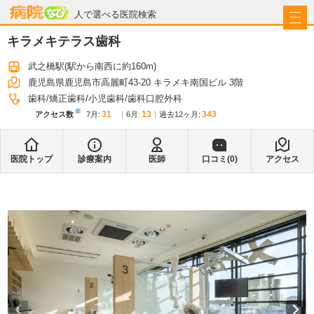
病院なび
人で選べる医院検索
キラメキテラス歯科
武之橋駅
(駅から
南西に約160m
)
鹿児島県鹿児島市高麗町43-20 キラメキ南国ビル 3階
歯科
矯正歯科
小児歯科
歯科口腔外科
※
31
13
343
アクセス数
7月
:
6月
:
過去12ヶ月:
医院トップ
診療案内
医師
口コミ(
0
)
アクセス