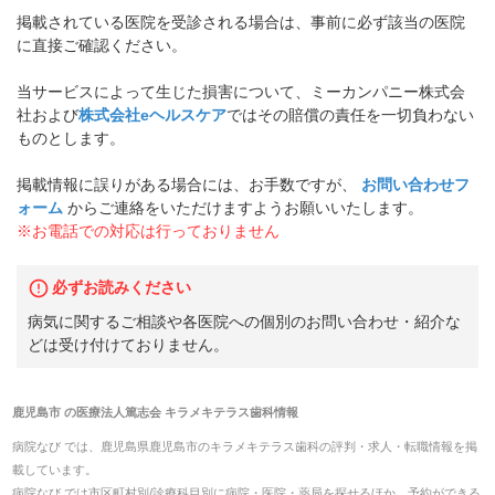
掲載されている医院を受診される場合は、事前に必ず該当の医院
に直接ご確認ください。
当サービスによって生じた損害について、ミーカンパニー株式会
社および
株式会社eヘルスケア
ではその賠償の責任を一切負わない
ものとします。
掲載情報に誤りがある場合には、お手数ですが、
お問い合わせフ
ォーム
からご連絡をいただけますようお願いいたします。
※お電話での対応は行っておりません
必ずお読みください
病気に関するご相談や各医院への個別のお問い合わせ・紹介な
どは受け付けておりません。
鹿児島市
の
医療法人篤志会 キラメキテラス歯科
情報
病院なび では、
鹿児島県
鹿児島市
の
キラメキテラス歯科
の
評判・求人・転職
情報を掲
載しています。
病院なび では市区町村別/診療科目別に病院・医院・薬局を探せるほか、予約ができる