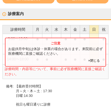
診療案内
診療時間
月
火
水
木
金
土
日
祝
●
●
●
●
●
●
9:00
〜
13:00
●
お盆(8月中旬)は休診・休業の場合があります。来院前に必ず
9:00
〜
15:00
医療機関に直接ご確認ください。
●
●
●
●
●
●
14:00
〜
18:00
×閉じる
診療時間・内容等について、事前に必ず医療機関に直接ご確認く
ださい。
備考:
【最終受付時間】
月～火・木～土 : 17:30
日曜:14:30
祝日も曜日通りに診療