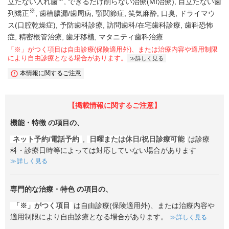
立たない入れ歯
できるだけ削らない治療(MI治療)
目立たない歯
※
列矯正
歯槽膿漏/歯周病
顎関節症
笑気麻酔
口臭
ドライマウ
ス(口腔乾燥症)
予防歯科診療
訪問歯科/在宅歯科診療
歯科恐怖
症
精密根管治療
歯牙移植
マタニティ歯科治療
「※」がつく項目は自由診療(保険適用外)、または治療内容や適用制限
により自由診療となる場合があります。
詳しく見る
本情報に関するご注意
【掲載情報に関するご注意】
機能・特徴
の項目の、
ネット予約/電話予約
,
日曜または休日/祝日診療可能
は診療
科・診療日時等によっては対応していない場合があります
詳しく見る
専門的な治療・特色
の項目の、
「※」がつく項目
は自由診療(保険適用外)、または治療内容や
適用制限により自由診療となる場合があります。
詳しく見る