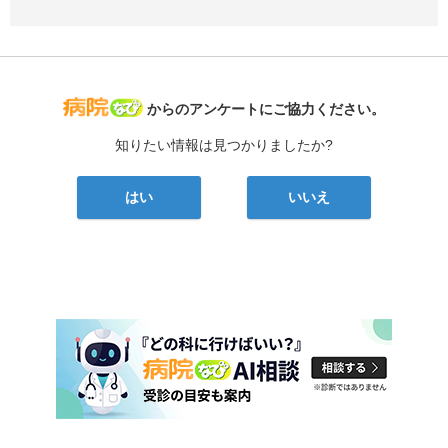
病院なび
からのアンケートにご協力ください。
知りたい情報は見つかりましたか?
はい
いいえ