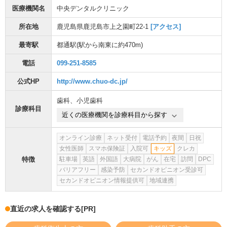
医療機関名
中央デンタルクリニック
所在地
鹿児島県鹿児島市上之園町22-1
[アクセス]
最寄駅
都通駅
(駅から
南東に約470m
)
電話
099-251-8585
公式HP
http://www.chuo-dc.jp/
歯科
、
小児歯科
診療科目
近くの医療機関を診療科目から探す
オンライン診療
ネット受付
電話予約
夜間
日祝
女性医師
スマホ保険証
入院可
キッズ
クレカ
特徴
駐車場
英語
外国語
大病院
がん
在宅
訪問
DPC
バリアフリー
感染予防
セカンドオピニオン受診可
セカンドオピニオン情報提供可
地域連携
直近の求人を確認する
[PR]