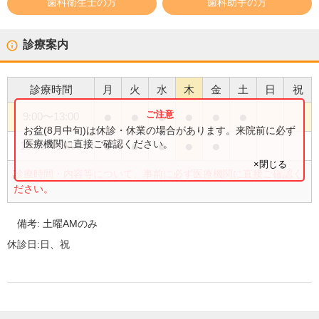
歯科衛生士の方
歯科助手の方
診療案内
診療時間
月
火
水
木
金
土
日
祝
●
●
●
●
●
●
9:00
〜
13:00
お盆(8月中旬)は休診・休業の場合があります。来院前に必ず
●
●
●
●
●
医療機関に直接ご確認ください。
15:00
〜
19:00
×閉じる
診療時間・内容等について、事前に必ず医療機関に直接ご確認く
ださい。
備考:
土曜AMのみ
休診日:
日、祝