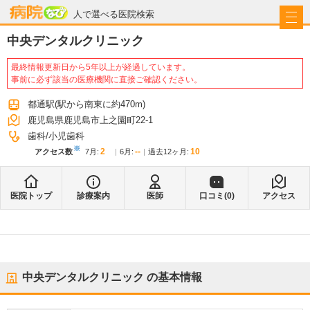
病院なび
人で選べる医院検索
中央デンタルクリニック
最終情報更新日から5年以上が経過しています。
事前に必ず該当の医療機関に直接ご確認ください。
都通駅
(駅から
南東に約470m
)
鹿児島県鹿児島市上之園町22-1
歯科
小児歯科
※
2
--
10
アクセス数
7月
:
6月
:
過去12ヶ月:
医院トップ
診療案内
医師
口コミ(
0
)
アクセス
中央デンタルクリニック
の基本情報