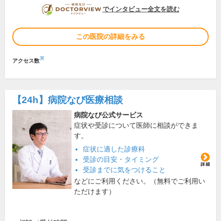
DOCTORVIEW
でインタビュー全文を読む
この医院の詳細をみる
※
アクセス数
【24h】
病院なび医療相談
病院なび公式サービス
症状や受診について医師に相談ができま
す。
症状に適した診療科
受診の目安・タイミング
受診までに気をつけること
などにご利用ください。（無料でご利用い
ただけます）