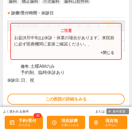
歯科
矯正歯科
小児歯科
歯科口腔外科
診療/受付時間・休診日
外来受付時間
月
火
水
木
金
土
日
祝
9:00～13:00
●
●
●
●
●
●
お盆(8月中旬)は休診・休業の場合があります。来院前
に必ず医療機関に直接ご確認ください。
15:00～18:35
●
●
●
●
●
×閉じる
土曜AMのみ
備考:
予約制、臨時休診あり
日、祝
休診日:
この医院の詳細をみる
条件変更
※
アクセス数
30
予約/受付
現在診療
現在地