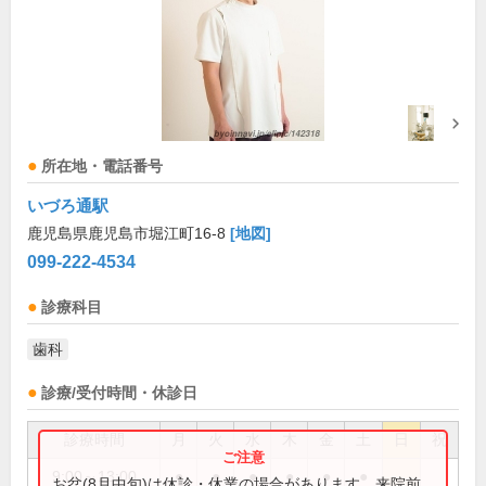
所在地・電話番号
いづろ通駅
鹿児島県鹿児島市堀江町16-8
[地図]
099-222-4534
診療科目
歯科
診療/受付時間・休診日
診療時間
月
火
水
木
金
土
日
祝
9:00～13:00
●
●
●
●
●
●
お盆(8月中旬)は休診・休業の場合があります。来院前