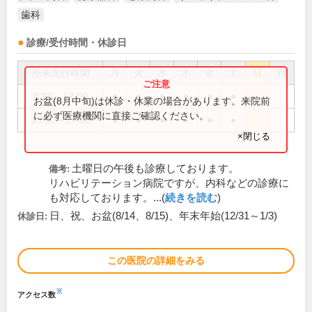
歯科
診療/受付時間・休診日
外来受付時間
月
火
水
木
金
土
日
祝
8:30～12:00
●
●
●
●
●
●
お盆(8月中旬)は休診・休業の場合があります。来院前
に必ず医療機関に直接ご確認ください。
13:30～17:00
●
●
●
●
●
●
×閉じる
土曜日の午後も診療しております。
備考:
リハビリテーション病院ですが、内科などの診療に
も対応しております。...(
続きを読む
)
日、祝、お盆(8/14、8/15)、年末年始(12/31～1/3)
休診日:
この医院の詳細をみる
※
アクセス数