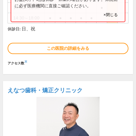
に必ず医療機関に直接ご確認ください。
14:00～16:30
●
×閉じる
14:30～18:00
●
●
●
●
●
日、祝
休診日:
この医院の詳細をみる
※
アクセス数
えなつ歯科・矯正クリニック