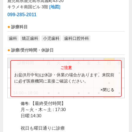
鹿児島県鹿児島市高麗町43-20
キラメキ南国ビル 3階
[地図]
099-285-2011
診療科目
歯科
矯正歯科
小児歯科
歯科口腔外科
診療/受付時間・休診日
診療時間
月
火
水
木
金
土
日
祝
9:00～13:00
●
●
●
●
●
●
お盆(8月中旬)は休診・休業の場合があります。来院前
に必ず医療機関に直接ご確認ください。
9:00～15:00
●
×閉じる
14:00～18:00
●
●
●
●
●
●
【最終受付時間】
備考:
月～火・木～土 : 17:30
日曜:14:30
祝日も曜日通りに診療