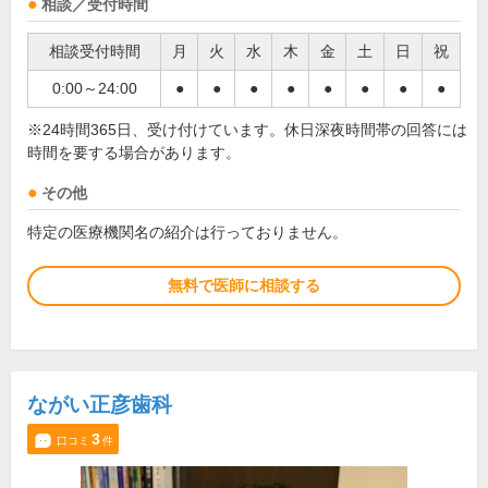
相談／受付時間
相談受付時間
月
火
水
木
金
土
日
祝
0:00～24:00
●
●
●
●
●
●
●
●
※24時間365日、受け付けています。休日深夜時間帯の回答には
時間を要する場合があります。
その他
特定の医療機関名の紹介は行っておりません。
無料で医師に相談する
ながい正彦歯科
3
口コミ
件