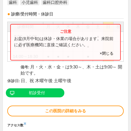
歯科
小児歯科
歯科口腔外科
診療/受付時間・休診日
診療時間
月
火
水
木
金
土
日
祝
9:00～13:00
●
●
お盆(8月中旬)は休診・休業の場合があります。来院前
に必ず医療機関に直接ご確認ください。
9:30～13:00
●
●
●
●
×閉じる
14:00～18:30
●
●
●
●
月・火・水・金・は9:30～、木・土は9:00～ 開
備考:
始です。
日、祝 木曜午後 土曜午後
休診日:
初診受付
この医院の詳細をみる
※
アクセス数