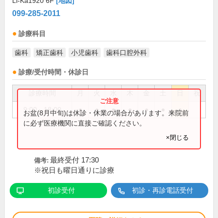
Li-Ka1920 6F
[地図]
099-285-2011
診療科目
歯科
矯正歯科
小児歯科
歯科口腔外科
診療/受付時間・休診日
診療時間
月
火
水
木
金
土
日
祝
9:00～18:00
●
●
●
●
●
●
●
お盆(8月中旬)は休診・休業の場合があります。来院前
に必ず医療機関に直接ご確認ください。
×閉じる
最終受付 17:30
備考:
※祝日も曜日通りに診療
初診受付
初診・再診電話受付