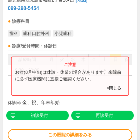
鹿児島県鹿児島市城西2丁目16-19
[地図]
099-298-5454
診療科目
歯科
歯科口腔外科
小児歯科
診療/受付時間・休診日
診療時間
月
火
水
木
金
土
日
祝
9:30～20:00
●
●
●
●
●
●
お盆(8月中旬)は休診・休業の場合があります。来院前
に必ず医療機関に直接ご確認ください。
×閉じる
金、祝、年末年始
休診日:
初診受付
再診受付
この医院の詳細をみる