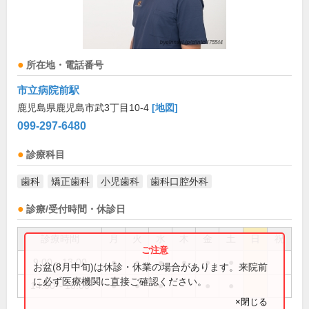
所在地・電話番号
市立病院前駅
鹿児島県鹿児島市武3丁目10-4
[地図]
099-297-6480
診療科目
歯科
矯正歯科
小児歯科
歯科口腔外科
診療/受付時間・休診日
診療時間
月
火
水
木
金
土
日
祝
9:00～13:00
●
●
●
●
●
●
お盆(8月中旬)は休診・休業の場合があります。来院前
に必ず医療機関に直接ご確認ください。
14:00～18:00
●
●
●
●
●
×閉じる