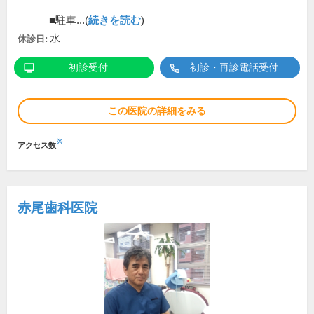
■駐車...(
続きを読む
)
水
休診日:
初診受付
初診・再診電話受付
この医院の詳細をみる
※
アクセス数
赤尾歯科医院