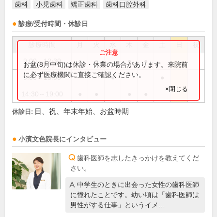
歯科
小児歯科
矯正歯科
歯科口腔外科
診療/受付時間・休診日
診療時間
月
火
水
木
金
土
日
祝
9:00～12:30
●
●
●
●
お盆(8月中旬)は休診・休業の場合があります。来院前
に必ず医療機関に直接ご確認ください。
9:00～13:00
●
●
×閉じる
14:30～19:00
●
●
●
●
日、祝、年末年始、お盆時期
休診日:
小濱文色
院長
にインタビュー
歯科医師を志したきっかけを教えてくだ
さい。
中学生のときに出会った女性の歯科医師
に憧れたことです。幼い頃は「歯科医師は
男性がする仕事」というイメ…