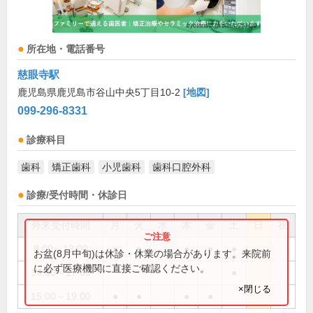
所在地・電話番号
慈眼寺駅
鹿児島県鹿児島市谷山中央5丁目10-2
[地図]
099-296-8331
診療科目
歯科
矯正歯科
小児歯科
歯科口腔外科
診療/受付時間・休診日
外来受付時間
月
火
水
木
金
土
日
祝
9:00～13:00
●
●
●
●
●
お盆(8月中旬)は休診・休業の場合があります。来院前
に必ず医療機関に直接ご確認ください。
14:00～17:00
●
×閉じる
15:00～19:00
●
●
●
●