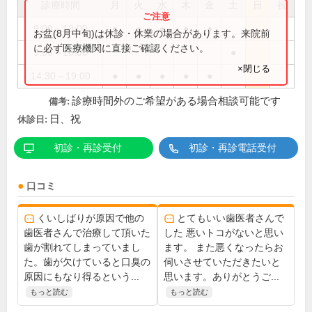
診療時間
月
火
水
木
金
土
日
祝
9:00～13:00
●
●
●
●
●
お盆(8月中旬)は休診・休業の場合があります。来院前
に必ず医療機関に直接ご確認ください。
9:00～16:00
●
×閉じる
14:30～19:00
●
●
●
●
●
診療時間外のご希望がある場合相談可能です
備考:
日、祝
休診日:
初診・再診受付
初診・再診電話受付
口コミ
くいしばりが原因で他の
とてもいい歯医者さんで
歯医者さんで治療して頂いた
した 悪いトコがないと思い
歯が割れてしまっていまし
ます。 また悪くなったらお
た。歯が欠けていると口臭の
伺いさせていただきたいと
原因にもなり得るという...
思います。ありがとうご...
もっと読む
もっと読む