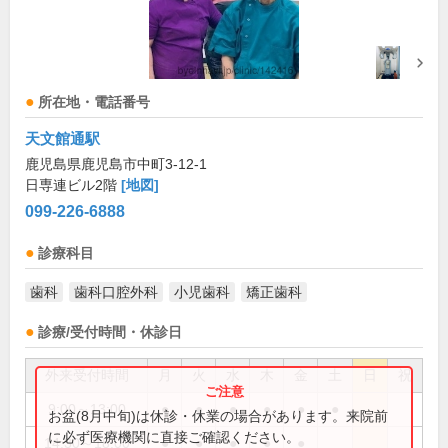
所在地・電話番号
天文館通駅
鹿児島県鹿児島市中町3-12-1
日専連ビル2階
[地図]
099-226-6888
診療科目
歯科
歯科口腔外科
小児歯科
矯正歯科
診療/受付時間・休診日
外来受付時間
月
火
水
木
金
土
日
祝
9:00～13:00
●
●
●
●
●
●
お盆(8月中旬)は休診・休業の場合があります。来院前
に必ず医療機関に直接ご確認ください。
14:30～18:00
●
●
●
●
●