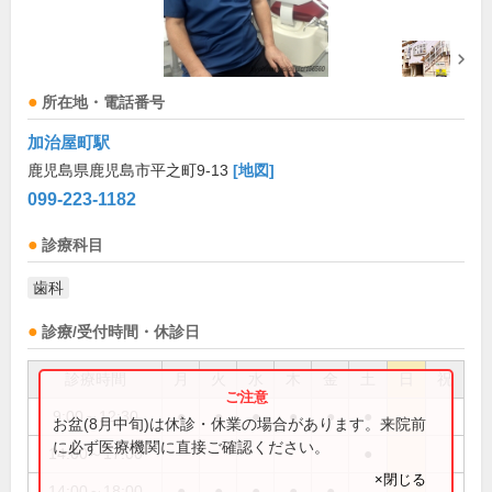
所在地・電話番号
加治屋町駅
鹿児島県鹿児島市平之町9-13
[地図]
099-223-1182
診療科目
歯科
診療/受付時間・休診日
診療時間
月
火
水
木
金
土
日
祝
9:00～12:30
●
●
●
●
●
●
お盆(8月中旬)は休診・休業の場合があります。来院前
に必ず医療機関に直接ご確認ください。
14:00～17:00
●
×閉じる
14:00～18:00
●
●
●
●
●