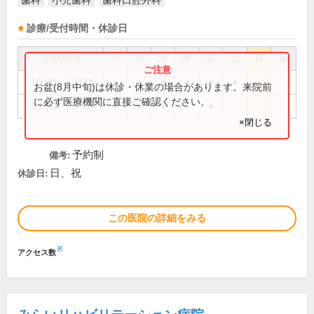
歯科
小児歯科
歯科口腔外科
診療/受付時間・休診日
診療時間
月
火
水
木
金
土
日
祝
10:00～13:00
●
●
●
●
●
●
お盆(8月中旬)は休診・休業の場合があります。来院前
に必ず医療機関に直接ご確認ください。
14:30～18:30
●
●
●
●
●
×閉じる
予約制
備考:
日、祝
休診日:
この医院の詳細をみる
※
アクセス数