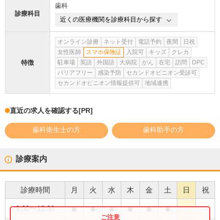
歯科
診療科目
近くの医療機関を診療科目から探す
オンライン診療
ネット受付
電話予約
夜間
日祝
女性医師
スマホ保険証
入院可
キッズ
クレカ
特徴
駐車場
英語
外国語
大病院
がん
在宅
訪問
DPC
バリアフリー
感染予防
セカンドオピニオン受診可
セカンドオピニオン情報提供可
地域連携
直近の求人を確認する
[PR]
歯科衛生士の方
歯科助手の方
診療案内
診療時間
月
火
水
木
金
土
日
祝
●
●
●
●
●
●
9:00
〜
12:30