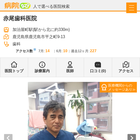
病院なび
人で選べる医院検索
赤尾歯科医院
加治屋町駅
(駅から
北に約330m
)
鹿児島県鹿児島市平之町9-13
歯科
※
14
10
227
アクセス数
7月
:
6月
:
過去12ヶ月:
医院トップ
診療案内
医師
口コミ(
0
)
アクセス
医療機関からの
メッセージあり