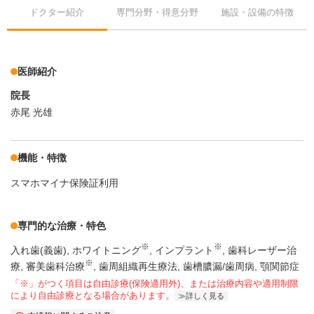
ドクター紹介
専門分野・得意分野
施設・設備の特徴
医師紹介
院長
赤尾 光雄
機能・特徴
スマホマイナ保険証利用
専門的な治療・特色
※
※
入れ歯(義歯)
ホワイトニング
インプラント
歯科レーザー治
※
療
審美歯科治療
歯周組織再生療法
歯槽膿漏/歯周病
顎関節症
「※」がつく項目は自由診療(保険適用外)、または治療内容や適用制限
により自由診療となる場合があります。
詳しく見る