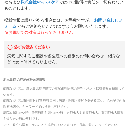
社および
株式会社eヘルスケア
ではその賠償の責任を一切負わない
ものとします。
掲載情報に誤りがある場合には、お手数ですが、
お問い合わせフ
ォーム
からご連絡をいただけますようお願いいたします。
※お電話での対応は行っておりません
必ずお読みください
病気に関するご相談や各医院への個別のお問い合わせ・紹介な
どは受け付けておりません。
鹿児島市
の
赤尾歯科医院
情報
病院なび では、
鹿児島県
鹿児島市
の
赤尾歯科医院
の
評判・求人・転職
情報を掲載して
います。
病院なび では市区町村別/診療科目別に病院・医院・薬局を探せるほか、予約ができる
医療機関や、キーワードでの検索も可能です。
病院を探したい時、診療時間を調べたい時、医師求人や看護師求人、薬剤師求人情報
を知りたい時に便利です。
また、役立つ医療コラムなども掲載していますので、是非ご覧になってください。