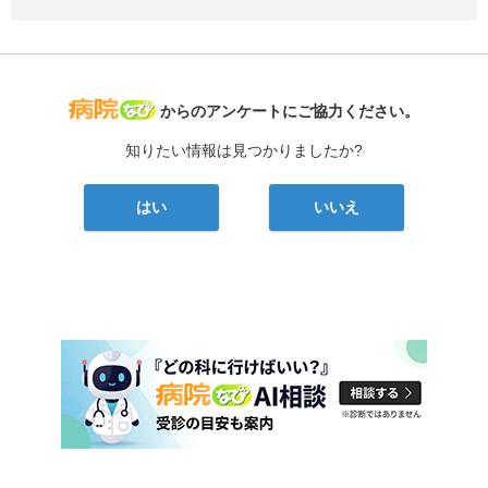
病院なび
からのアンケートにご協力ください。
知りたい情報は見つかりましたか?
はい
いいえ