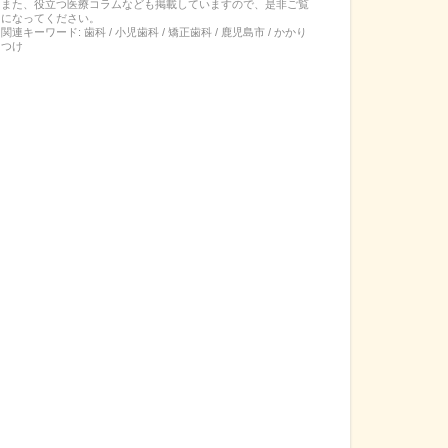
また、役立つ医療コラムなども掲載していますので、是非ご覧
になってください。
関連キーワード:
歯科 / 小児歯科 / 矯正歯科 / 鹿児島市 / かかり
つけ