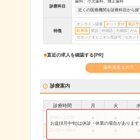
歯科
、
小児歯科
、
矯正歯科
診療科目
近くの医療機関を診療科目から探
オンライン診療
ネット受付
電話予
特徴
駐車場
英語
外国語
大病院
がん
セカンドオピニオン受診可
セカンド
直近の求人を確認する
[PR]
歯科衛生士の方
診療案内
診療時間
月
火
●
●
9:00
〜
13:00
お盆(8月中旬)は休診・休業の場合がありま
●
●
15:00
〜
19:00