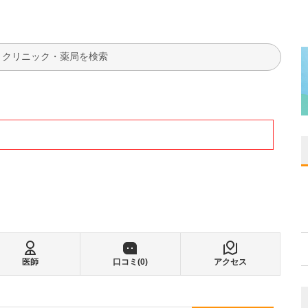
検索
医師
口コミ(
0
)
アクセス