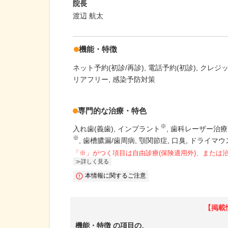
院長
渡辺 航太
機能・特徴
ネット予約(初診/再診)
電話予約(初診)
クレジ
リアフリー
感染予防対策
専門的な治療・特色
※
入れ歯(義歯)
インプラント
歯科レーザー治療
※
歯槽膿漏/歯周病
顎関節症
口臭
ドライマウ
「※」がつく項目は自由診療(保険適用外)、または
詳しく見る
本情報に関するご注意
【掲載
機能・特徴
の項目の、