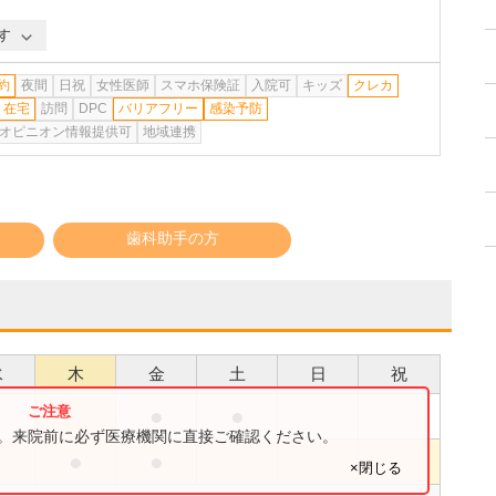
す
約
夜間
日祝
女性医師
スマホ保険証
入院可
キッズ
クレカ
在宅
訪問
DPC
バリアフリー
感染予防
オピニオン情報提供可
地域連携
歯科助手の方
水
木
金
土
日
祝
●
●
●
す。来院前に必ず医療機関に直接ご確認ください。
●
●
●
×閉じる