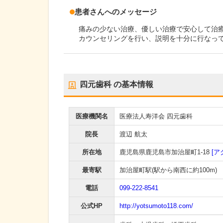
患者さんへのメッセージ
痛みの少ない治療、優しい治療で安心して治
カウンセリングを行い、説明を十分に行なっ
四元歯科
の基本情報
医療機関名
医療法人寿洋会 四元歯科
院長
渡辺 航太
所在地
鹿児島県鹿児島市加治屋町1-18
[ア
最寄駅
加治屋町駅
(駅から
南西に約100m
)
電話
099-222-8541
公式HP
http://yotsumoto118.com/