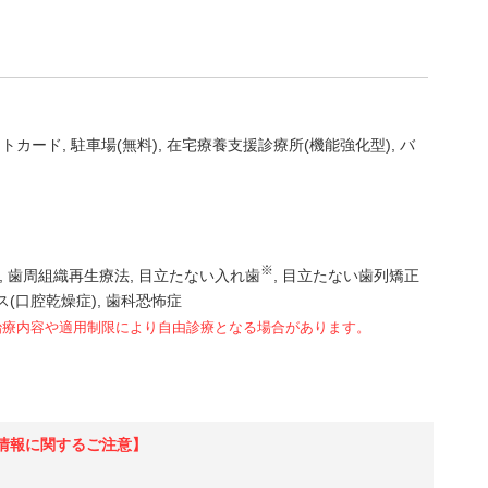
ットカード
駐車場(無料)
在宅療養支援診療所(機能強化型)
バ
※
歯周組織再生療法
目立たない入れ歯
目立たない歯列矯正
ス(口腔乾燥症)
歯科恐怖症
治療内容や適用制限により自由診療となる場合があります。
情報に関するご注意】