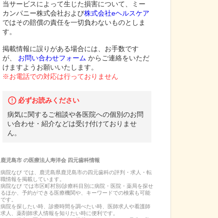
当サービスによって生じた損害について、ミー
カンパニー株式会社および
株式会社eヘルスケア
ではその賠償の責任を一切負わないものとしま
す。
掲載情報に誤りがある場合には、お手数です
が、
お問い合わせフォーム
からご連絡をいただ
けますようお願いいたします。
※お電話での対応は行っておりません
必ずお読みください
病気に関するご相談や各医院への個別のお問
い合わせ・紹介などは受け付けておりませ
ん。
鹿児島市
の
医療法人寿洋会 四元歯科
情報
病院なび では、
鹿児島県
鹿児島市
の
四元歯科
の
評判・求人・転
職
情報を掲載しています。
病院なび では市区町村別/診療科目別に病院・医院・薬局を探せ
るほか、予約ができる医療機関や、キーワードでの検索も可能
です。
病院を探したい時、診療時間を調べたい時、医師求人や看護師
求人、薬剤師求人情報を知りたい時に便利です。