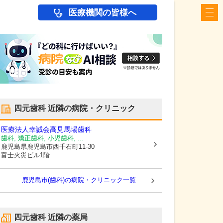
医療機関の皆様へ
四元歯科
近隣の病院・クリニック
医療法人幸誠会
高見馬場歯科
歯科, 矯正歯科, 小児歯科, ...
鹿児島県鹿児島市
西千石町11-30
富士火災ビル1階
鹿児島市(歯科)の病院・クリニック一覧
四元歯科
近隣の薬局