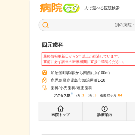
病院なび
人で選べる医院検索
四元歯科
最終情報更新日から5年以上が経過しています。
事前に必ず該当の医療機関に直接ご確認ください。
加治屋町駅
(駅から
南西に約100m
)
鹿児島県鹿児島市加治屋町1-18
歯科
小児歯科
矯正歯科
※
1
3
84
アクセス数
7月
:
6月
:
過去12ヶ月:
医院トップ
診療案内