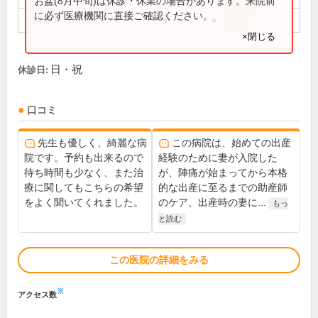
お盆(8月中旬)は休診・休業の場合があります。来院前
に必ず医療機関に直接ご確認ください。
14:00～18:00
●
●
●
×閉じる
日・祝
休診日:
口コミ
先生も優しく、綺麗な病
この病院は、始めての出産
院です。予約も出来るので
経験のために妻が入院した
待ち時間も少なく、また治
が、陣痛が始まってから本格
療に関してもこちらの希望
的な出産に至るまでの助産師
をよく聞いてくれました。
のケア、出産時の妻に...
もっ
と読む
この医院の詳細をみる
※
アクセス数