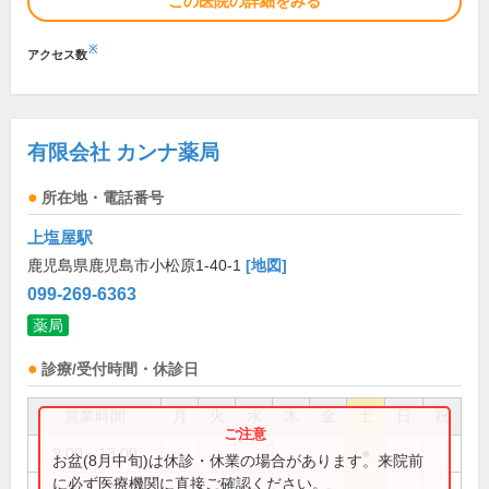
この医院の詳細をみる
※
アクセス数
有限会社 カンナ薬局
所在地・電話番号
上塩屋駅
鹿児島県鹿児島市小松原1-40-1
[地図]
099-269-6363
薬局
診療/受付時間・休診日
営業時間
月
火
水
木
金
土
日
祝
9:00～13:00
●
お盆(8月中旬)は休診・休業の場合があります。来院前
に必ず医療機関に直接ご確認ください。