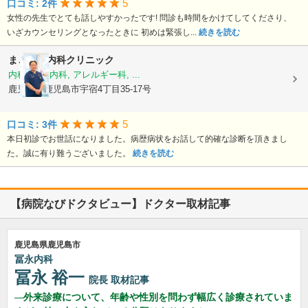
5
口コミ: 2件
女性の先生でとても話しやすかったです! 問診も時間をかけてしてくださり、
いざカウンセリングとなったときに 初めは緊張し...
続きを読む
まごころ内科クリニック
内科, 神経内科, アレルギー科, ...
鹿児島県鹿児島市宇宿4丁目35-17号
5
口コミ: 3件
本日初診でお世話になりました。病歴病状をお話して的確な診断を頂きまし
た。誠に有り難うございました。
続きを読む
【病院なびドクタビュー】ドクター取材記事
鹿児島県鹿児島市
冨永内科
冨永 裕一
院長
取材記事
外来診療について、年齢や性別を問わず幅広く診療されていま