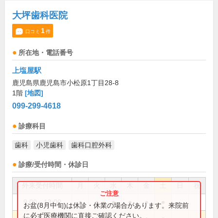
大坪歯科医院
1
口コミ
件
所在地・電話番号
上塩屋駅
鹿児島県鹿児島市小松原1丁目28-8
1階
[地図]
099-299-4618
診療科目
歯科
小児歯科
歯科口腔外科
診療/受付時間・休診日
外来受付時間
月
火
水
木
金
土
日
祝
9:00～13:00
●
●
●
●
●
●
お盆(8月中旬)は休診・休業の場合があります。来院前
に必ず医療機関に直接ご確認ください。