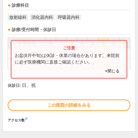
診療科目
放射線科
消化器内科
呼吸器内科
診療/受付時間・休診日
診療時間
月
火
水
木
金
土
日
祝
8:40～13:00
●
●
●
●
●
●
お盆(8月中旬)は休診・休業の場合があります。来院前
に必ず医療機関に直接ご確認ください。
14:30～18:00
●
●
●
●
×閉じる
日、祝
休診日:
この医院の詳細をみる
※
アクセス数