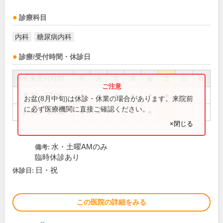
診療科目
内科
糖尿病内科
診療/受付時間・休診日
外来受付時間
月
火
水
木
金
土
日
祝
8:30～12:30
●
●
●
●
●
●
お盆(8月中旬)は休診・休業の場合があります。来院前
に必ず医療機関に直接ご確認ください。
14:00～18:30
●
●
●
●
×閉じる
水・土曜AMのみ
備考:
臨時休診あり
日・祝
休診日:
この医院の詳細をみる