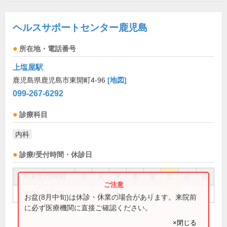
ヘルスサポートセンター鹿児島
所在地・電話番号
上塩屋駅
鹿児島県鹿児島市東開町4-96
[地図]
099-267-6292
診療科目
内科
診療/受付時間・休診日
外来受付時間
月
火
水
木
金
土
日
祝
9:00～11:30
●
●
●
●
●
お盆(8月中旬)は休診・休業の場合があります。来院前
に必ず医療機関に直接ご確認ください。
×閉じる