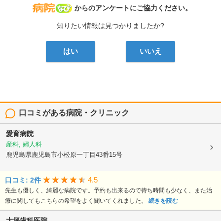
病院なび
からのアンケートにご協力ください。
知りたい情報は見つかりましたか?
はい
いいえ
口コミがある病院・クリニック
愛育病院
産科, 婦人科
鹿児島県鹿児島市小松原一丁目43番15号
4.5
口コミ: 2件
先生も優しく、綺麗な病院です。予約も出来るので待ち時間も少なく、また治
療に関してもこちらの希望をよく聞いてくれました。
続きを読む
大坪歯科医院