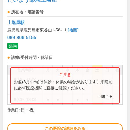
所在地・電話番号
上塩屋駅
鹿児島県鹿児島市東谷山1-58-11
[地図]
099-806-5155
薬局
診療/受付時間・休診日
営業時間
月
火
水
木
金
土
日
祝
8:30～13:00
●
お盆(8月中旬)は休診・休業の場合があります。来院前
に必ず医療機関に直接ご確認ください。
8:30～17:00
●
×閉じる
8:30～18:00
●
●
●
●
日・祝
休業日:
この医院の詳細をみる