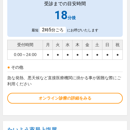
受診までの目安時間
18
分後
2
5
時
分ごろ
最短
にお呼びいたします
受付時間
月
火
水
木
金
土
日
祝
0:00～24:00
●
●
●
●
●
●
●
●
その他
急な発熱、悪天候など直接医療機関に掛かる事が困難な際にご
利用ください
オンライン診療の詳細をみる
たいよう薬局上塩屋