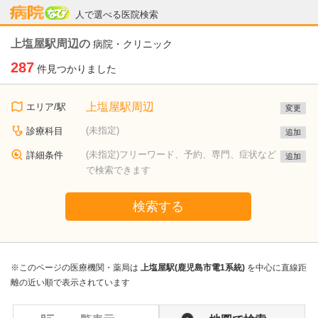
病院なび
人で選べる医院検索
上塩屋駅周辺の
病院・クリニック
287
件見つかりました
上塩屋駅周辺
エリア/駅
変更
(未指定)
診療科目
追加
(未指定)フリーワード、予約、専門、症状など
詳細条件
追加
で検索できます
検索する
※このページの医療機関・薬局は
上塩屋駅(鹿児島市電1系統)
を中心に直線距
離の近い順で表示されています