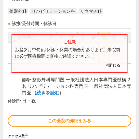
整形外科
リハビリテーション科
リウマチ科
診療/受付時間・休診日
診療時間
月
火
水
木
金
土
日
祝
9:00～13:00
●
●
●
●
●
●
お盆(8月中旬)は休診・休業の場合があります。来院前
に必ず医療機関に直接ご確認ください。
14:00～18:00
●
●
●
●
×閉じる
整形外科専門医 一般社団法人日本専門医機構 2
備考:
名 リハビリテーション科専門医 一般社団法人日本専
門医...(
続きを読む
)
日・祝
休診日:
この医院の詳細をみる
※
アクセス数