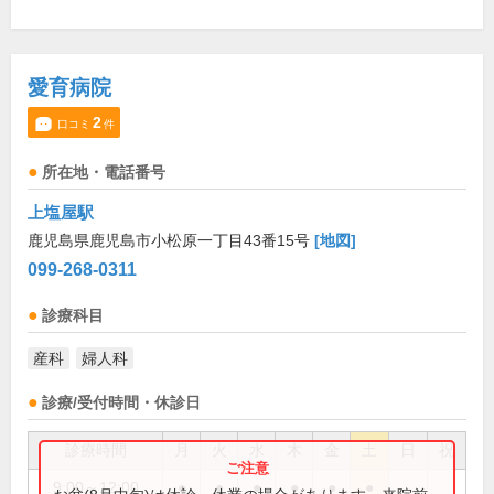
愛育病院
2
口コミ
件
所在地・電話番号
上塩屋駅
鹿児島県鹿児島市小松原一丁目43番15号
[地図]
099-268-0311
診療科目
産科
婦人科
診療/受付時間・休診日
診療時間
月
火
水
木
金
土
日
祝
9:00～12:00
●
●
●
●
●
●