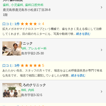
歯科, 小児歯科, 歯科口腔外科
鹿児島県鹿児島市小松原1丁目28-8
1階
4
口コミ: 1件
拡大メガネやマイクロスコープという機械で、歯を大きく見える様にして治療
してくれます。目の前のモニターにも、写真や動画で映...
続きを読む
栃木隆男クリニック
内科, 呼吸器内科, アレルギー科
鹿児島県鹿児島市宇宿2-25-30
5
口コミ: 3件
あたたかい先生、スタッフの方々です。 喘息をはじめ呼吸器疾患が専門で有名
な先生です。 喘息で他院に通院していましたが状態...
続きを読む
スリジエこころのクリニック
心療内科, 精神科, 内科
鹿児島県鹿児島市宇宿3-32-5