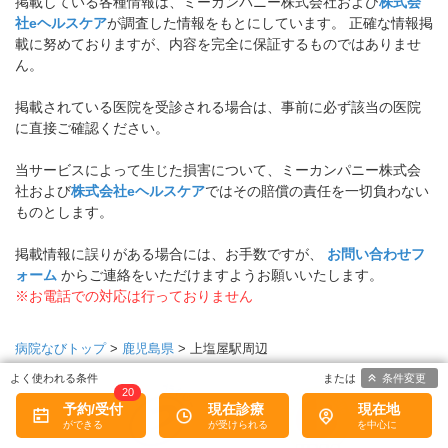
掲載している各種情報は、ミーカンパニー株式会社および
株式会
社eヘルスケア
が調査した情報をもとにしています。 正確な情報掲
載に努めておりますが、内容を完全に保証するものではありませ
ん。
掲載されている医院を受診される場合は、事前に必ず該当の医院
に直接ご確認ください。
当サービスによって生じた損害について、ミーカンパニー株式会
社および
株式会社eヘルスケア
ではその賠償の責任を一切負わない
ものとします。
掲載情報に誤りがある場合には、お手数ですが、
お問い合わせフ
ォーム
からご連絡をいただけますようお願いいたします。
※お電話での対応は行っておりません
病院なびトップ
>
鹿児島県
>
上塩屋駅周辺
条件変更
20
予約/受付
現在診療
現在地