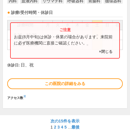
内科
血液内科
リウマチ科
呼吸器科
胃腸科
循環器科
診療/受付時間・休診日
診療時間
月
火
水
木
金
土
日
祝
8:30～12:30
●
●
●
●
●
●
お盆(8月中旬)は休診・休業の場合があります。来院前
に必ず医療機関に直接ご確認ください。
14:00～19:00
●
●
●
×閉じる
日、祝
休診日:
この医院の詳細をみる
※
アクセス数
次の15件を表示
1
2
3
4
5
...
最後