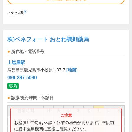
※
アクセス数
株)ベネフォート おとわ調剤薬局
所在地・電話番号
上塩屋駅
鹿児島県鹿児島市小松原1-37-7
[地図]
099-297-5080
薬局
診療/受付時間・休診日
営業時間
月
火
水
木
金
土
日
祝
8:00～12:30
●
お盆(8月中旬)は休診・休業の場合があります。来院前
に必ず医療機関に直接ご確認ください。
8:00～16:00
●