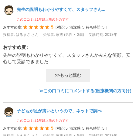
先生の説明もわかりやすくて、スタッフさん...
この口コミは1年以上前のものです
5
おすすめ度:
[
対応:
5
清潔感:
5
待ち時間:
5
]
投稿者: はるまさ さん
受診者: 家族 (男性・ 2歳)
受診時期: 2018年
おすすめ度 :
先生の説明もわかりやすくて、スタッフさんかみんな笑顔。安
心して受診できました
>>もっと読む
≫この口コミにコメントする(医療機関の方向け)
子どもが足が痛いというので、ネットで調べ...
この口コミは1年以上前のものです
5
おすすめ度:
[
対応:
5
清潔感:
5
待ち時間:
5
]
投稿者: あきろん さん
受診者: 家族 (男性・ 5歳)
受診時期: 2018年