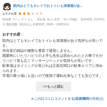
院内はとてもキレイでおトイレも清潔感があ...
3
おすすめ度:
投稿者: ラベンダー さん
受診者: 本人 (女性・ 50～59歳)
受診時期: 2025年2
月
通院回数: 3回目以上
所要時間: 1時間～1時間30分
おすすめ度 :
院内はとてもキレイでおトイレも清潔感があり気持ちが良いで
す。
待合室の雑誌の種類も豊富で退屈しません。
開業時にいたリハビリの上手な先生は辞められたとの事ですが
リハビリ室も広くマッサージベッドが気持ちが良いです。
駐車場はタイミングが良ければ正面玄関口の駐車エリアに停め
られます。
市電の乗り場にも近いので怪我で運転出来なくても安心です。
>>もっと読む
≫この口コミにコメントする(医療機関の方向け)