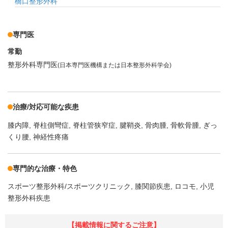
橋口整形外科
専門医
常勤
整形外科専門医
(日本専門医機構または日本整形外科学会)
治療/対応可能な疾患
膝内障
脊柱側彎症
脊柱管狭窄症
腱鞘炎
骨肉腫
骨軟骨腫
ぎっ
くり腰
神経性疼痛
専門的な治療・特色
スポーツ整形外科/スポーツクリニック
膝関節疾患
ロコモ
小児
整形外科疾患
【掲載情報に関するご注意】