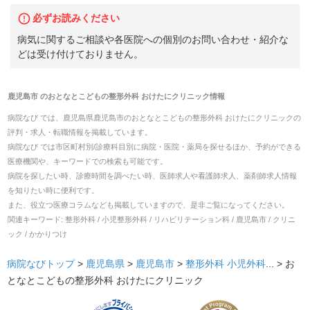
必ずお読みください
病気に関するご相談や各医院への個別のお問い合わせ・紹介な
どは受け付けておりません。
鹿児島市
の
おとなとこどもの整形外科 おけたにクリニック
情報
病院なび では、
鹿児島県
鹿児島市
の
おとなとこどもの整形外科 おけたにクリニック
の
評判・求人・転職
情報を掲載しています。
病院なび では市区町村別/診療科目別に病院・医院・薬局を探せるほか、予約ができる
医療機関や、キーワードでの検索も可能です。
病院を探したい時、診療時間を調べたい時、医師求人や看護師求人、薬剤師求人情報
を知りたい時に便利です。
また、役立つ医療コラムなども掲載していますので、是非ご覧になってください。
関連キーワード:
整形外科 / 小児整形外科 / リハビリテーション科 / 鹿児島市 / クリニ
ック / かかりつけ
病院なびトップ
>
鹿児島県
>
鹿児島市
>
整形外科
小児外科
... >
お
となとこどもの整形外科 おけたにクリニック