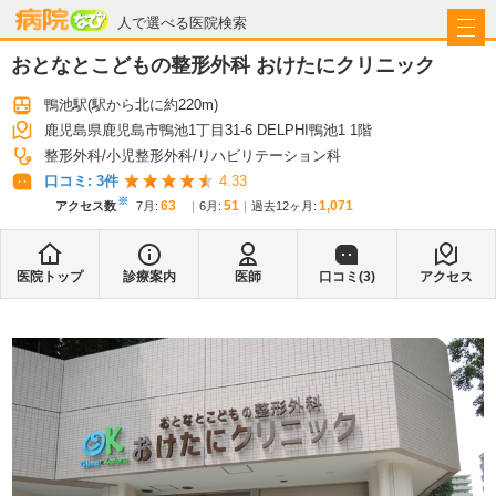
病院なび
人で選べる医院検索
おとなとこどもの整形外科 おけたにクリニック
鴨池駅
(駅から
北に約220m
)
鹿児島県鹿児島市鴨池1丁目31-6 DELPHI鴨池1 1階
整形外科
小児整形外科
リハビリテーション科
口コミ:
3
件
4.33
※
63
51
1,071
アクセス数
7月
:
6月
:
過去12ヶ月:
医院トップ
診療案内
医師
口コミ(
3
)
アクセス