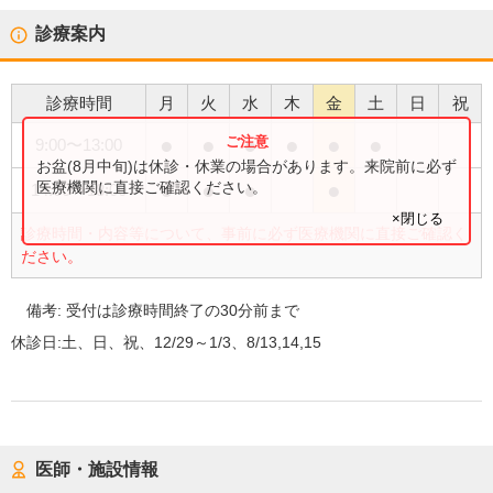
診療案内
診療時間
月
火
水
木
金
土
日
祝
●
●
●
●
●
●
9:00
〜
13:00
お盆(8月中旬)は休診・休業の場合があります。来院前に必ず
●
●
●
●
医療機関に直接ご確認ください。
14:00
〜
18:00
×閉じる
診療時間・内容等について、事前に必ず医療機関に直接ご確認く
ださい。
備考:
受付は診療時間終了の30分前まで
休診日:
土、日、祝、12/29～1/3、8/13,14,15
医師・施設情報