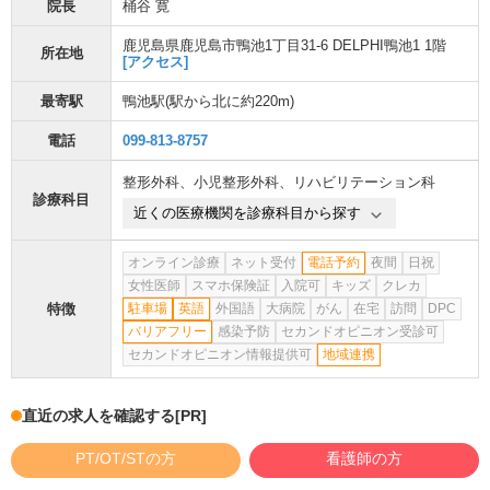
院長
桶谷 寛
鹿児島県鹿児島市鴨池1丁目31-6 DELPHI鴨池1 1階
所在地
[アクセス]
最寄駅
鴨池駅
(駅から
北に約220m
)
電話
099-813-8757
整形外科
、
小児整形外科
、
リハビリテーション科
診療科目
近くの医療機関を診療科目から探す
オンライン診療
ネット受付
電話予約
夜間
日祝
女性医師
スマホ保険証
入院可
キッズ
クレカ
特徴
駐車場
英語
外国語
大病院
がん
在宅
訪問
DPC
バリアフリー
感染予防
セカンドオピニオン受診可
セカンドオピニオン情報提供可
地域連携
直近の求人を確認する
[PR]
PT/OT/STの方
看護師の方