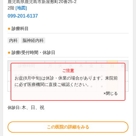
鹿児島県鹿児島市新屋敷町20番25-2
2階
[地図]
099-201-6137
診療科目
内科
脳神経内科
診療/受付時間・休診日
診療時間
月
火
水
木
金
土
日
祝
9:00～13:30
●
●
●
●
●
お盆(8月中旬)は休診・休業の場合があります。来院前
に必ず医療機関に直接ご確認ください。
15:00～19:00
●
●
●
●
●
×閉じる
木、日、祝
休診日:
この医院の詳細をみる