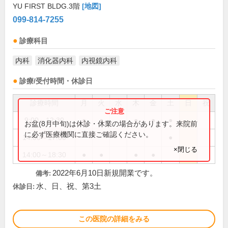
YU FIRST BLDG.3階
[地図]
099-814-7255
診療科目
内科
消化器内科
内視鏡内科
診療/受付時間・休診日
診療時間
月
火
水
木
金
土
日
祝
9:00～12:30
●
●
●
●
●
お盆(8月中旬)は休診・休業の場合があります。来院前
に必ず医療機関に直接ご確認ください。
14:00～17:00
●
×閉じる
14:00～18:30
●
●
●
●
2022年6月10日新規開業です。
備考:
水、日、祝、第3土
休診日:
この医院の詳細をみる