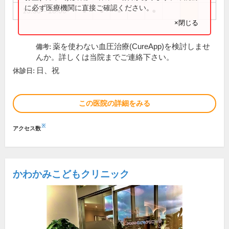
に必ず医療機関に直接ご確認ください。
15:30～18:00
●
●
●
●
×閉じる
薬を使わない血圧治療(CureApp)を検討しませ
備考:
んか。詳しくは当院までご連絡下さい。
日、祝
休診日:
この医院の詳細をみる
※
アクセス数
かわかみこどもクリニック