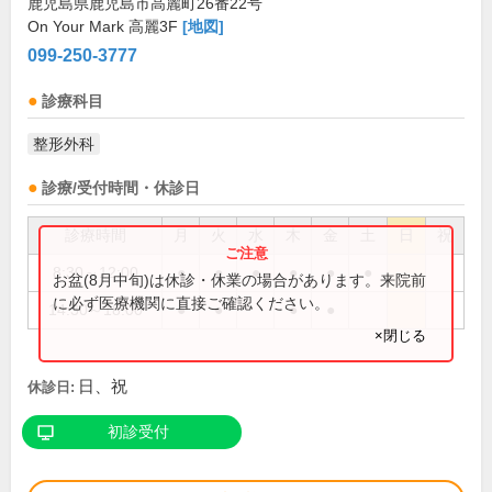
鹿児島県鹿児島市高麗町26番22号
On Your Mark 高麗3F
[地図]
099-250-3777
診療科目
整形外科
診療/受付時間・休診日
診療時間
月
火
水
木
金
土
日
祝
8:30～12:00
●
●
●
●
●
●
お盆(8月中旬)は休診・休業の場合があります。来院前
に必ず医療機関に直接ご確認ください。
14:30～18:00
●
●
●
●
×閉じる
日、祝
休診日:
初診受付