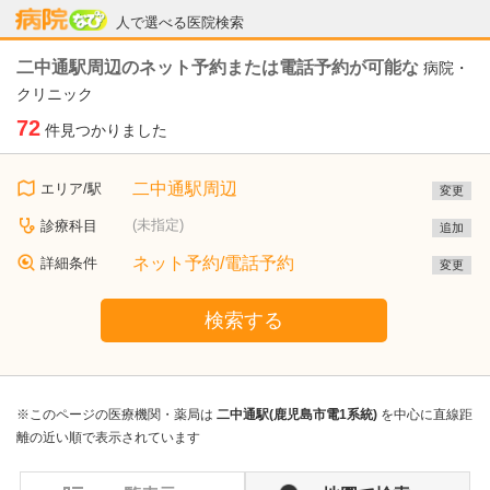
病院なび
人で選べる医院検索
二中通駅周辺のネット予約または電話予約が可能な
病院・
クリニック
72
件見つかりました
二中通駅周辺
エリア/駅
変更
(未指定)
診療科目
追加
ネット予約/電話予約
詳細条件
変更
検索する
※このページの医療機関・薬局は
二中通駅(鹿児島市電1系統)
を中心に直線距
離の近い順で表示されています