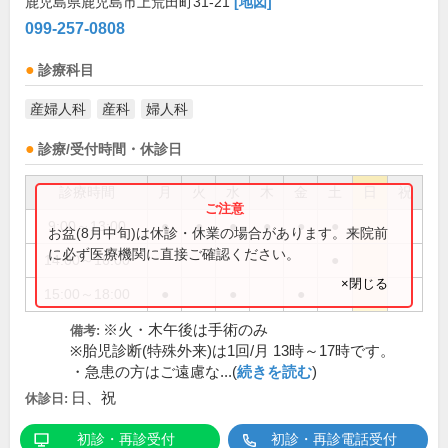
鹿児島県鹿児島市上荒田町31-21
[地図]
099-257-0808
診療科目
産婦人科
産科
婦人科
診療/受付時間・休診日
診療時間
月
火
水
木
金
土
日
祝
9:00～13:00
●
●
●
●
●
●
お盆(8月中旬)は休診・休業の場合があります。来院前
に必ず医療機関に直接ご確認ください。
14:00～16:00
●
×閉じる
15:00～18:00
●
●
●
※火・木午後は手術のみ
備考:
※胎児診断(特殊外来)は1回/月 13時～17時です。
・急患の方はご遠慮な...(
続きを読む
)
日、祝
休診日:
初診・再診受付
初診・再診電話受付