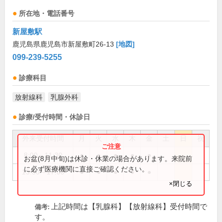
所在地・電話番号
新屋敷駅
鹿児島県鹿児島市新屋敷町26-13
[地図]
099-239-5255
診療科目
放射線科
乳腺外科
診療/受付時間・休診日
外来受付時間
月
火
水
木
金
土
日
祝
8:00～11:30
●
●
●
●
●
お盆(8月中旬)は休診・休業の場合があります。来院前
に必ず医療機関に直接ご確認ください。
13:30～17:00
●
●
●
●
●
×閉じる
上記時間は【乳腺科】【放射線科】受付時間で
備考:
す。