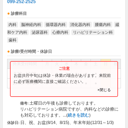
099-252-2525
診療科目
内科
脳神経内科
循環器内科
消化器内科
腫瘍内科
緩
和ケア内科
泌尿器科
心療内科
リハビリテーション科
歯科
診療/受付時間・休診日
外来受付時間
月
火
水
木
金
土
日
祝
8:30～12:00
●
●
●
●
●
●
お盆(8月中旬)は休診・休業の場合があります。来院前
に必ず医療機関に直接ご確認ください。
13:30～17:00
●
●
●
●
●
●
×閉じる
土曜日の午後も診療しております。
備考:
リハビリテーション病院ですが、内科などの診療に
も対応しております。...(
続きを読む
)
日、祝、お盆(8/14、8/15)、年末年始(12/31～1/3)
休診日: