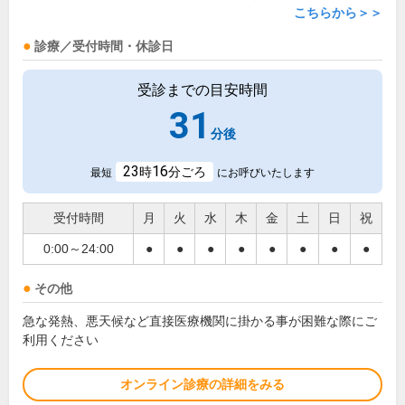
こちらから＞＞
診療／受付時間・休診日
受診までの目安時間
31
分後
23
16
時
分ごろ
最短
にお呼びいたします
受付時間
月
火
水
木
金
土
日
祝
0:00～24:00
●
●
●
●
●
●
●
●
その他
急な発熱、悪天候など直接医療機関に掛かる事が困難な際にご
利用ください
オンライン診療の詳細をみる