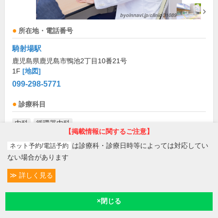
所在地・電話番号
騎射場駅
鹿児島県鹿児島市鴨池2丁目10番21号
1F
[地図]
099-298-5771
診療科目
内科
循環器内科
【掲載情報に関するご注意】
診療/受付時間・休診日
は診療科・診療日時等によっては対応してい
ネット予約/電話予約
ない場合があります
診療時間
月
火
水
木
金
土
日
祝
詳しく見る
9:00～12:30
●
●
●
●
●
お盆(8月中旬)は休診・休業の場合があります。来院前
条件変更
選択中
に必ず医療機関に直接ご確認ください。
14:00～16:00
●
予約/受付
現在診療
現在地
×閉じる
14:00～18:00
●
●
●
●