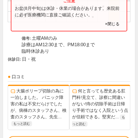
8:30～11:30
●
●
●
●
●
●
お盆(8月中旬)は休診・休業の場合があります。来院前
に必ず医療機関に直接ご確認ください。
14:00～17:30
●
●
●
●
●
×閉じる
土曜AMのみ
備考:
診療はAM12:30まで、PM18:00まで
臨時休診あり
日・祝
休診日:
口コミ
大腸ポリープ切除の為に
何と言っても歴史ある肛
一泊しました。 パニック障
門科!見立て、診察に間違い
害の私は不安だらけでした
がない!痔の切除手術は日帰
が、病棟のスタッフさん、検
り手術ではなく入院という点
査のスタッフさん、先生...
が信頼できる。堅実だ...
も
もっと読む
っと読む