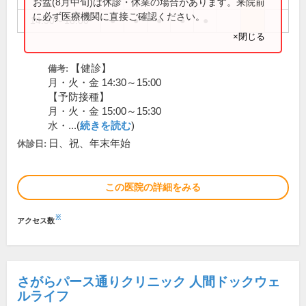
お盆(8月中旬)は休診・休業の場合があります。来院前
に必ず医療機関に直接ご確認ください。
14:30～18:00
●
●
●
●
●
×閉じる
【健診】
備考:
月・火・金 14:30～15:00
【予防接種】
月・火・金 15:00～15:30
水・...(
続きを読む
)
日、祝、年末年始
休診日:
この医院の詳細をみる
※
アクセス数
さがらパース通りクリニック 人間ドックウェ
ルライフ