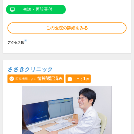
初診・再診受付
この医院の詳細をみる
※
アクセス数
ささきクリニック
情報認証済み
1
医療機関による
口コミ
件