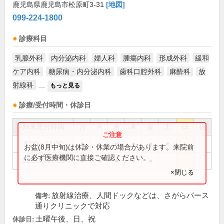
鹿児島県鹿児島市松原町3-31
[地図]
099-224-1800
診療科目
乳腺外科
内分泌内科
婦人科
腫瘍内科
形成外科
緩和
ケア内科
糖尿病・内分泌内科
歯科口腔外科
麻酔科
放
射線科
...
もっと見る
診療/受付時間・休診日
外来受付時間
月
火
水
木
金
土
日
祝
8:00～11:30
●
●
●
●
●
●
お盆(8月中旬)は休診・休業の場合があります。来院前
に必ず医療機関に直接ご確認ください。
13:30～17:00
●
●
●
●
●
×閉じる
放射線治療、人間ドックなどは、さがらパース
備考:
通りクリニックで対応
土曜午後、日、祝
休診日: