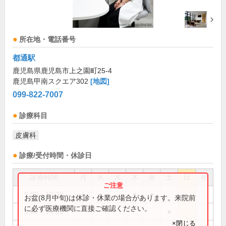
所在地・電話番号
都通駅
鹿児島県鹿児島市上之園町25-4
鹿児島甲南スクエア302
[地図]
099-822-7007
診療科目
皮膚科
診療/受付時間・休診日
診療時間
月
火
水
木
金
土
日
祝
9:00～12:30
●
●
●
●
お盆(8月中旬)は休診・休業の場合があります。来院前
に必ず医療機関に直接ご確認ください。
9:00～14:30
●
×閉じる