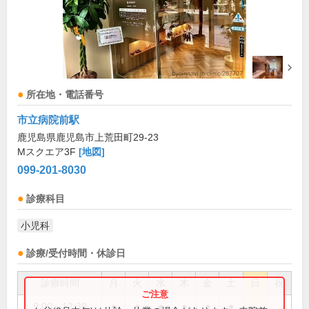
所在地・電話番号
市立病院前駅
鹿児島県鹿児島市上荒田町29-23
Mスクエア3F
[地図]
099-201-8030
診療科目
小児科
診療/受付時間・休診日
診療時間
月
火
水
木
金
土
日
祝
9:00～12:30
●
●
●
●
●
●