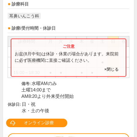
診療科目
耳鼻いんこう科
診療/受付時間・休診日
診療時間
月
火
水
木
金
土
日
祝
9:00～12:30
●
●
●
●
●
お盆(8月中旬)は休診・休業の場合があります。来院前
に必ず医療機関に直接ご確認ください。
9:00～14:00
●
×閉じる
15:00～18:30
●
●
●
●
水曜AMのみ
備考:
土曜14:00まで
AM8:20より外来受付開始
日・祝
休診日:
水・土の午後
オンライン診療