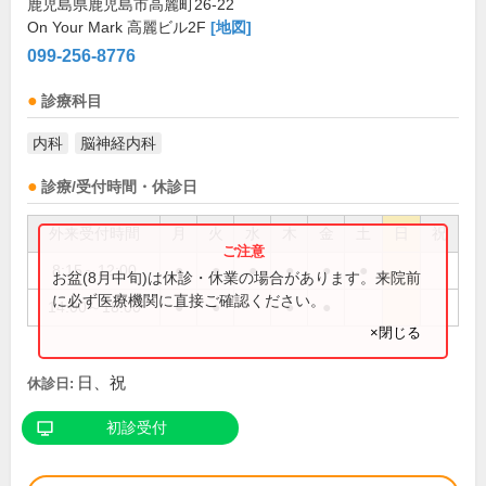
鹿児島県鹿児島市高麗町26-22
On Your Mark 高麗ビル2F
[地図]
099-256-8776
診療科目
内科
脳神経内科
診療/受付時間・休診日
外来受付時間
月
火
水
木
金
土
日
祝
8:15～12:00
●
●
●
●
●
●
お盆(8月中旬)は休診・休業の場合があります。来院前
に必ず医療機関に直接ご確認ください。
14:00～18:00
●
●
●
●
×閉じる
日、祝
休診日:
初診受付