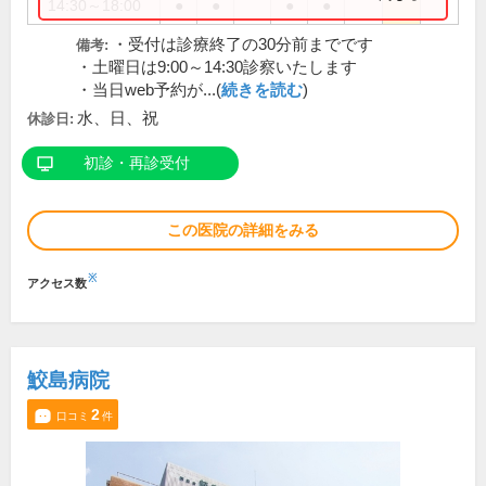
14:30～18:00
●
●
●
●
・受付は診療終了の30分前までです
備考:
・土曜日は9:00～14:30診察いたします
・当日web予約が...(
続きを読む
)
水、日、祝
休診日:
初診・再診受付
この医院の詳細をみる
※
アクセス数
鮫島病院
2
口コミ
件