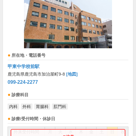
所在地・電話番号
甲東中学校前駅
鹿児島県鹿児島市加治屋町9-8
[地図]
099-224-2277
診療科目
内科
外科
胃腸科
肛門科
診療/受付時間・休診日
外来受付時間
月
火
水
木
金
土
日
祝