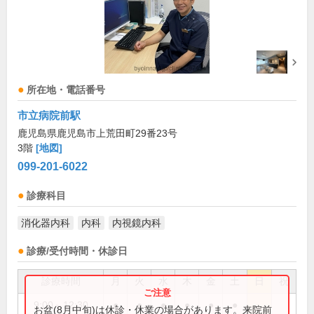
所在地・電話番号
市立病院前駅
鹿児島県鹿児島市上荒田町29番23号
3階
[地図]
099-201-6022
診療科目
消化器内科
内科
内視鏡内科
診療/受付時間・休診日
診療時間
月
火
水
木
金
土
日
祝
9:00～12:30
●
●
●
●
●
●
お盆(8月中旬)は休診・休業の場合があります。来院前