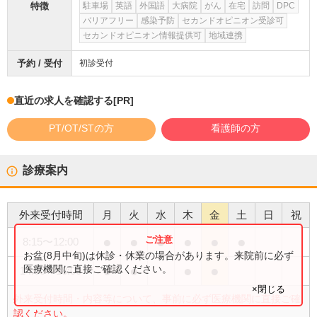
特徴
駐車場
英語
外国語
大病院
がん
在宅
訪問
DPC
バリアフリー
感染予防
セカンドオピニオン受診可
セカンドオピニオン情報提供可
地域連携
予約 / 受付
初診受付
直近の求人を確認する
[PR]
PT/OT/STの方
看護師の方
診療案内
外来受付時間
月
火
水
木
金
土
日
祝
●
●
●
●
●
●
8:15
〜
12:00
お盆(8月中旬)は休診・休業の場合があります。来院前に必ず
●
●
●
●
医療機関に直接ご確認ください。
14:00
〜
18:00
×閉じる
外来受付時間・内容等について、事前に必ず医療機関に直接ご確
認ください。