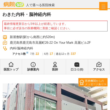
病院なび
人で選べる医院検索
わきた内科・脳神経内科
最終情報更新日から5年以上が経過しています。
事前に必ず該当の医療機関に直接ご確認ください。
新屋敷駅
(駅から
南西に約520m
)
鹿児島県鹿児島市高麗町26-22 On Your Mark 高麗ビル2F
内科
脳神経内科
※
22
17
337
アクセス数
7月
:
6月
:
過去12ヶ月:
医院トップ
診療案内
医師
口コミ(
0
)
アクセス
医療機関からの
メッセージあり