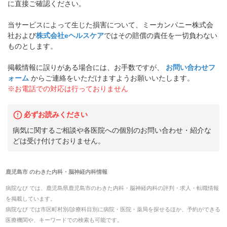
に直接ご確認ください。
当サービスによって生じた損害について、ミーカンパニー株式会
社および
株式会社eヘルスケア
ではその賠償の責任を一切負わない
ものとします。
掲載情報に誤りがある場合には、お手数ですが、
お問い合わせフ
ォーム
からご連絡をいただけますようお願いいたします。
※お電話での対応は行っておりません
必ずお読みください
病気に関するご相談や各医院への個別のお問い合わせ・紹介な
どは受け付けておりません。
鹿児島市
の
わきた内科・脳神経内科
情報
病院なび では、
鹿児島県
鹿児島市
の
わきた内科・脳神経内科
の
評判・求人・転職
情報
を掲載しています。
病院なび では市区町村別/診療科目別に病院・医院・薬局を探せるほか、予約ができる
医療機関や、キーワードでの検索も可能です。