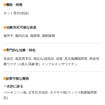
機能・特徴
ネット受付(初診)
治療/対応可能な疾患
脳卒中
脳内出血
脳梗塞
脳動脈瘤
専門的な治療・特色
高血圧
脂質異常症
物忘れ/認知症
頭痛
高次脳機能障害
肺炎球
菌ワクチン(成人/高齢者)
インフルエンザワクチン
診察可能な難病
一次的に診る
パーキンソン病
正常圧水頭症
モヤモヤ病(ウィリス動脈輪閉塞
症)