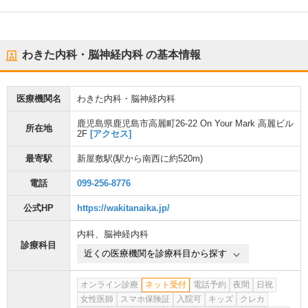
わきた内科・脳神経内科
の基本情報
医療機関名
わきた内科・脳神経内科
鹿児島県鹿児島市高麗町26-22 On Your Mark 高麗ビル
所在地
2F
[アクセス]
最寄駅
新屋敷駅
(駅から
南西に約520m
)
電話
099-256-8776
公式HP
https://wakitanaika.jp/
内科
、
脳神経内科
診療科目
近くの医療機関を診療科目から探す
オンライン診療
ネット受付
電話予約
夜間
日祝
女性医師
スマホ保険証
入院可
キッズ
クレカ