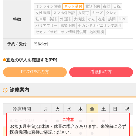
オンライン診療
ネット受付
電話予約
夜間
日祝
女性医師
スマホ保険証
入院可
キッズ
クレカ
特徴
駐車場
英語
外国語
大病院
がん
在宅
訪問
DPC
バリアフリー
感染予防
セカンドオピニオン受診可
セカンドオピニオン情報提供可
地域連携
予約 / 受付
初診受付
直近の求人を確認する
[PR]
PT/OT/STの方
看護師の方
診療案内
診療時間
月
火
水
木
金
土
日
祝
●
●
●
●
●
●
8:30
〜
12:00
お盆(8月中旬)は休診・休業の場合があります。来院前に必ず
●
●
●
●
医療機関に直接ご確認ください。
14:30
〜
18:00