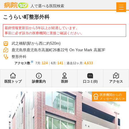
病院なび
人で選べる医院検索
こうらい町整形外科
最終情報更新日から5年以上が経過しています。
事前に必ず該当の医療機関に直接ご確認ください。
武之橋駅
(駅から
西に約520m
)
鹿児島県鹿児島市高麗町26番22号 On Your Mark 高麗3F
整形外科
※
124
141
4,633
アクセス数
7月
:
6月
:
過去12ヶ月:
医院トップ
診療案内
医師
口コミ(
0
)
アクセス
医療機関からの
メッセージあり