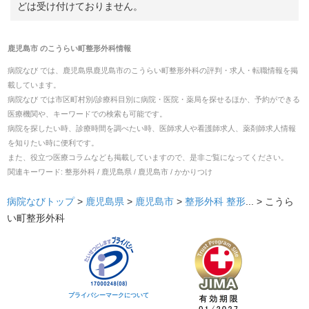
どは受け付けておりません。
鹿児島市
の
こうらい町整形外科
情報
病院なび では、
鹿児島県
鹿児島市
の
こうらい町整形外科
の
評判・求人・転職
情報を掲
載しています。
病院なび では市区町村別/診療科目別に病院・医院・薬局を探せるほか、予約ができる
医療機関や、キーワードでの検索も可能です。
病院を探したい時、診療時間を調べたい時、医師求人や看護師求人、薬剤師求人情報
を知りたい時に便利です。
また、役立つ医療コラムなども掲載していますので、是非ご覧になってください。
関連キーワード:
整形外科 / 鹿児島県 / 鹿児島市 / かかりつけ
病院なびトップ
>
鹿児島県
>
鹿児島市
>
整形外科
整形
... >
こうら
い町整形外科
プライバシーマークについて