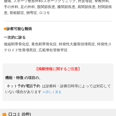
腰痛
スポーツ整形外科/スポーツクリニック
外反母趾
脊椎外科
手の外科
足の外科
股関節疾患
膝関節疾患
肩関節疾患
肘関節疾
患
骨粗鬆症
側弯症
ロコモ
診察可能な難病
一次的に診る
後縦靭帯骨化症
黄色靭帯骨化症
特発性大腿骨頭壊死症
特発性ス
テロイド性骨壊死症
広範脊柱管狭窄症
【掲載情報に関するご注意】
機能・特徴
の項目の、
ネット予約/電話予約
は診療科・診療日時等によっては対応して
いない場合があります
詳しく見る
口コミ (0件)