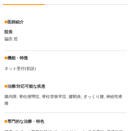
医師紹介
院長
脇田 哲
機能・特徴
ネット受付(初診)
治療/対応可能な疾患
膝内障
脊柱側彎症
脊柱管狭窄症
腱鞘炎
ぎっくり腰
神経性疼
痛
専門的な治療・特色