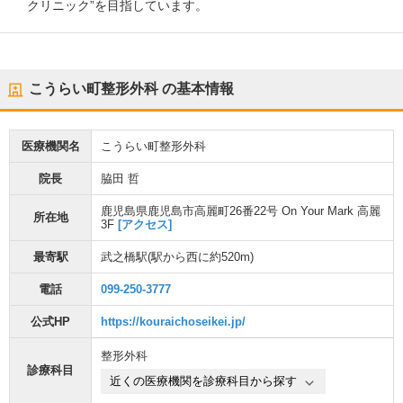
クリニック”を目指しています。
こうらい町整形外科
の基本情報
医療機関名
こうらい町整形外科
院長
脇田 哲
鹿児島県鹿児島市高麗町26番22号 On Your Mark 高麗
所在地
3F
[アクセス]
最寄駅
武之橋駅
(駅から
西に約520m
)
電話
099-250-3777
公式HP
https://kouraichoseikei.jp/
整形外科
診療科目
近くの医療機関を診療科目から探す