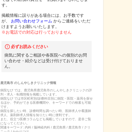
す。
掲載情報に誤りがある場合には、お手数です
が、
お問い合わせフォーム
からご連絡をいただ
けますようお願いいたします。
※お電話での対応は行っておりません
必ずお読みください
病気に関するご相談や各医院への個別のお問
い合わせ・紹介などは受け付けておりませ
ん。
鹿児島市
の
しんやしきクリニック
情報
病院なび では、
鹿児島県
鹿児島市
の
しんやしきクリニック
の
評
判・求人・転職
情報を掲載しています。
病院なび では市区町村別/診療科目別に病院・医院・薬局を探せ
るほか、予約ができる医療機関や、キーワードでの検索も可能
です。
病院を探したい時、診療時間を調べたい時、医師求人や看護師
求人、薬剤師求人情報を知りたい時に便利です。
また、役立つ医療コラムなども掲載していますので、是非ご覧
になってください。
関連キーワード:
内科 / 脳神経内科 / 鹿児島県 / 鹿児島市 / クリ
ニック / かかりつけ