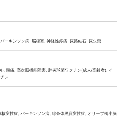
パーキンソン病
脳梗塞
神経性疼痛
尿路結石
尿失禁
ル
頭痛
高次脳機能障害
肺炎球菌ワクチン(成人/高齢者)
イ
クチン
底核変性症
パーキンソン病
線条体黒質変性症
オリーブ橋小脳