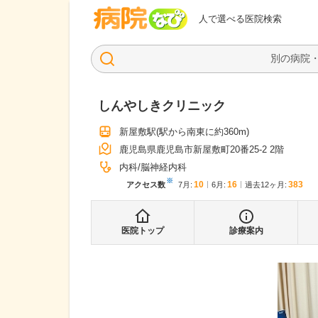
病院なび
人で選べる医院検索
しんやしきクリニック
新屋敷駅
(駅から
南東に約360m
)
鹿児島県鹿児島市新屋敷町20番25-2 2階
内科
脳神経内科
※
10
16
383
アクセス数
7月
:
6月
:
過去12ヶ月:
医院トップ
診療案内