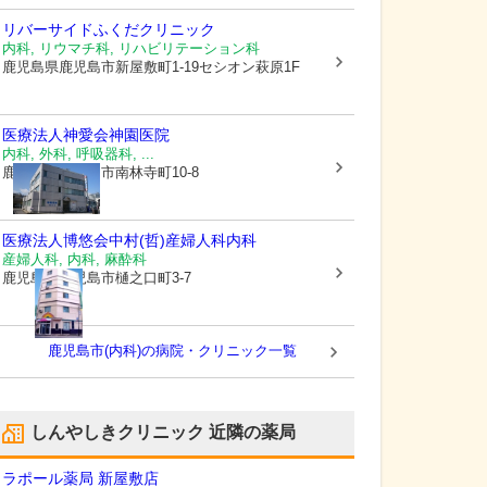
リバーサイドふくだクリニック
内科, リウマチ科, リハビリテーション科
鹿児島県鹿児島市
新屋敷町1-19セシオン萩原1F
医療法人神愛会
神園医院
内科, 外科, 呼吸器科, ...
鹿児島県鹿児島市
南林寺町10-8
医療法人博悠会
中村(哲)産婦人科内科
産婦人科, 内科, 麻酔科
鹿児島県鹿児島市
樋之口町3-7
鹿児島市(内科)の病院・クリニック一覧
しんやしきクリニック
近隣の薬局
ラポール薬局 新屋敷店