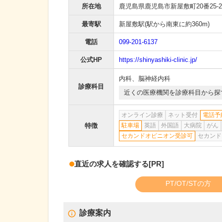
所在地
鹿児島県鹿児島市新屋敷町20番25-2
最寄駅
新屋敷駅
(駅から
南東に約360m
)
電話
099-201-6137
公式HP
https://shinyashiki-clinic.jp/
内科
、
脳神経内科
診療科目
近くの医療機関を診療科目から探
オンライン診療
ネット受付
電話予
特徴
駐車場
英語
外国語
大病院
がん
セカンドオピニオン受診可
セカンド
直近の求人を確認する
[PR]
PT/OT/STの方
診療案内