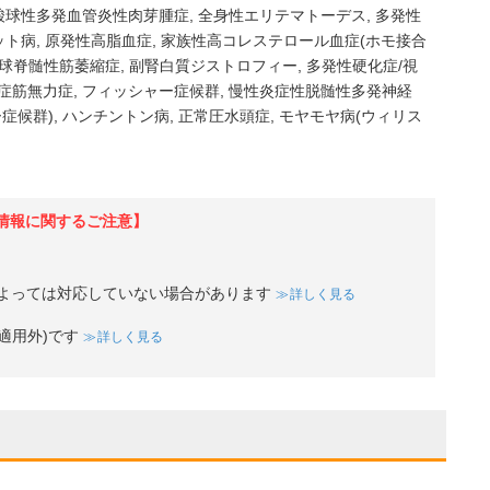
酸球性多発血管炎性肉芽腫症
全身性エリテマトーデス
多発性
ット病
原発性高脂血症
家族性高コレステロール血症(ホモ接合
球脊髄性筋萎縮症
副腎白質ジストロフィー
多発性硬化症/視
症筋無力症
フィッシャー症候群
慢性炎症性脱髄性多発神経
症候群)
ハンチントン病
正常圧水頭症
モヤモヤ病(ウィリス
情報に関するご注意】
よっては対応していない場合があります
詳しく見る
適用外)です
詳しく見る