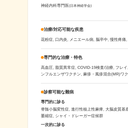
神経内科専門医
(日本神経学会)
治療/対応可能な疾患
花粉症
口内炎
メニエール病
脳卒中
慢性疼痛
専門的な治療・特色
高血圧
脂質異常症
COVID-19検査/治療
フレイ
ンフルエンザワクチン
麻疹・風疹混合(MR)ワ
診察可能な難病
専門的に診る
脊髄小脳変性症
進行性核上性麻痺
大脳皮質基
萎縮症
シャイ・ドレーガー症候群
一次的に診る