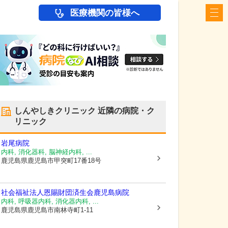
医療機関の皆様へ
しんやしきクリニック
近隣の病院・ク
リニック
岩尾病院
内科, 消化器科, 脳神経内科, ...
鹿児島県鹿児島市
甲突町17番18号
社会福祉法人恩賜財団
済生会鹿児島病院
内科, 呼吸器内科, 消化器内科, ...
鹿児島県鹿児島市
南林寺町1-11