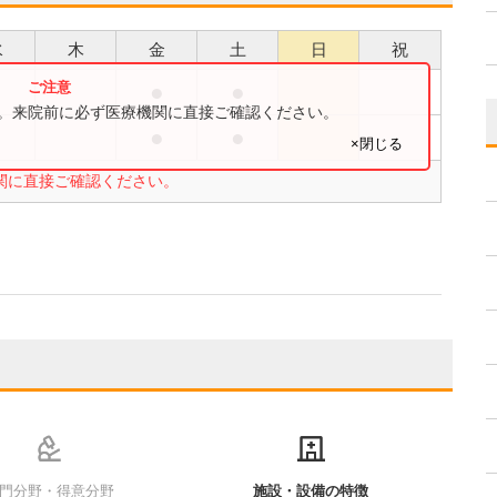
水
木
金
土
日
祝
●
●
●
す。来院前に必ず医療機関に直接ご確認ください。
●
●
●
×閉じる
関に直接ご確認ください。
門分野・得意分野
施設・設備の特徴