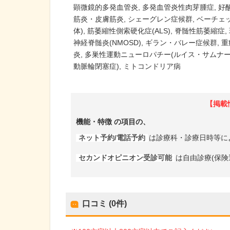
顕微鏡的多発血管炎
多発血管炎性肉芽腫症
好
筋炎・皮膚筋炎
シェーグレン症候群
ベーチェ
体)
筋萎縮性側索硬化症(ALS)
脊髄性筋萎縮症
神経脊髄炎(NMOSD)
ギラン・バレー症候群
重
炎
多巣性運動ニューロパチー(ルイス・サムナー
動脈輪閉塞症)
ミトコンドリア病
【掲載
機能・特徴
の項目の、
ネット予約/電話予約
は診療科・診療日時等に
セカンドオピニオン受診可能
は自由診療(保険
口コミ (0件)