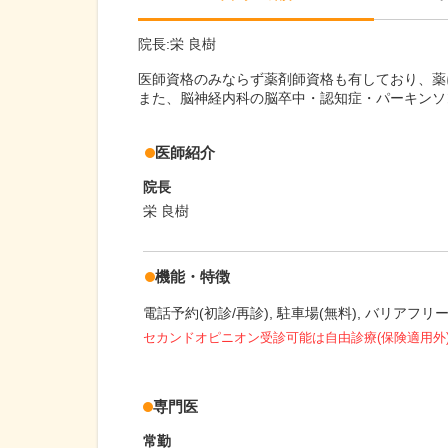
院長:栄 良樹
医師資格のみならず薬剤師資格も有しており、薬
また、脳神経内科の脳卒中・認知症・パーキンソ
医師紹介
院長
栄 良樹
機能・特徴
電話予約(初診/再診)
駐車場(無料)
バリアフリ
セカンドオピニオン受診可能
は自由診療(保険適用外
専門医
常勤