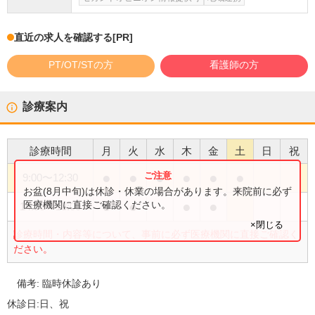
直近の求人を確認する
[PR]
PT/OT/STの方
看護師の方
診療案内
診療時間
月
火
水
木
金
土
日
祝
●
●
●
●
●
●
9:00
〜
12:30
お盆(8月中旬)は休診・休業の場合があります。来院前に必ず
●
●
●
●
医療機関に直接ご確認ください。
14:30
〜
18:00
×閉じる
診療時間・内容等について、事前に必ず医療機関に直接ご確認く
ださい。
備考:
臨時休診あり
休診日:
日、祝