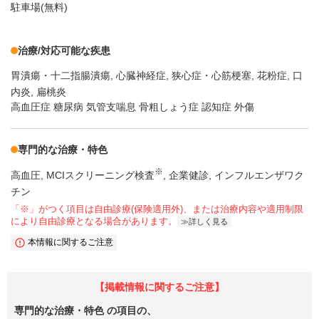
駐車場(無料)
治療/対応可能な疾患
胃潰瘍・十二指腸潰瘍
心臓神経症
狭心症・心筋梗塞
花粉症
口
内炎
扁桃炎
高血圧症 糖尿病 気管支喘息 骨粗しょう症 認知症 外傷
専門的な治療・特色
※
高血圧
MCIスクリーニング検査
企業健診
インフルエンザワク
チン
「※」がつく項目は自由診療(保険適用外)、または治療内容や適用制限
により自由診療となる場合があります。
詳しく見る
本情報に関するご注意
【掲載情報に関するご注意】
専門的な治療・特色
の項目の、