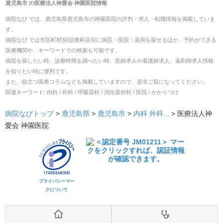
鹿児島市
の
医療法人神愛会 神園医院
情報
病院なび では、
鹿児島県
鹿児島市
の
神園医院
の
評判・求人・転職
情報を掲載していま
す。
病院なび では市区町村別/診療科目別に病院・医院・薬局を探せるほか、予約ができる
医療機関や、キーワードでの検索も可能です。
病院を探したい時、診療時間を調べたい時、医師求人や看護師求人、薬剤師求人情報
を知りたい時に便利です。
また、役立つ医療コラムなども掲載していますので、是非ご覧になってください。
関連キーワード:
内科 / 外科 / 呼吸器科 / 消化器外科 / 医院 / かかりつけ
病院なびトップ
>
鹿児島県
>
鹿児島市
>
内科
外科
... >
医療法人神
愛会 神園医院
プライバシーマー
クについて