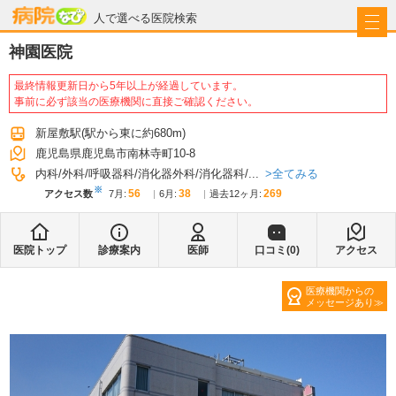
病院なび
人で選べる医院検索
神園医院
最終情報更新日から5年以上が経過しています。
事前に必ず該当の医療機関に直接ご確認ください。
新屋敷駅
(駅から
東に約680m
)
鹿児島県鹿児島市南林寺町10-8
全てみる
内科
外科
呼吸器科
消化器外科
消化器科
...
※
56
38
269
アクセス数
7月
:
6月
:
過去12ヶ月:
医院トップ
診療案内
医師
口コミ(
0
)
アクセス
医療機関からの
メッセージあり