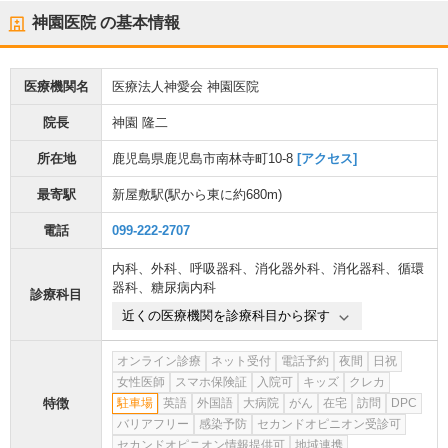
神園医院
の基本情報
医療機関名
医療法人神愛会 神園医院
院長
神園 隆二
所在地
鹿児島県鹿児島市南林寺町10-8
[アクセス]
最寄駅
新屋敷駅
(駅から
東に約680m
)
電話
099-222-2707
内科
、
外科
、
呼吸器科
、
消化器外科
、
消化器科
、
循環
器科
、
糖尿病内科
診療科目
近くの医療機関を診療科目から探す
オンライン診療
ネット受付
電話予約
夜間
日祝
女性医師
スマホ保険証
入院可
キッズ
クレカ
特徴
駐車場
英語
外国語
大病院
がん
在宅
訪問
DPC
バリアフリー
感染予防
セカンドオピニオン受診可
セカンドオピニオン情報提供可
地域連携