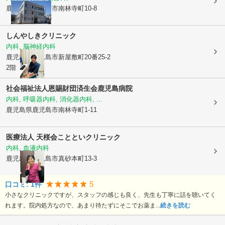
鹿児島県鹿児島市
南林寺町10-8
しんやしきクリニック
内科, 脳神経内科
鹿児島県鹿児島市
新屋敷町20番25-2
2階
社会福祉法人恩賜財団
済生会鹿児島病院
内科, 呼吸器内科, 消化器内科, ...
鹿児島県鹿児島市
南林寺町1-11
医療法人 天桜会
ことといクリニック
内科, 血液内科
鹿児島県鹿児島市
真砂本町13-3
5
口コミ:
1
件
小さなクリニックですが、スタッフの感じも良く、先生も丁寧に話を聴いてく
れます。院内処方なので、あまり待たずにそこでお薬ま...
続きを読む