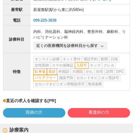
最寄駅
新屋敷駅
(駅から
東に約580m
)
電話
099-225-3838
内科
、
消化器科
、
脳神経内科
、
整形外科
、
麻酔科
、
リ
ハビリテーション科
診療科目
近くの医療機関を診療科目から探す
オンライン診療
ネット受付
電話予約
夜間
日祝
女性医師
スマホ保険証
入院可
キッズ
クレカ
特徴
駐車場
英語
外国語
大病院
がん
在宅
訪問
DPC
バリアフリー
感染予防
セカンドオピニオン受診可
セカンドオピニオン情報提供可
地域連携
直近の求人を確認する
[PR]
医師の方
看護師の方
診療案内