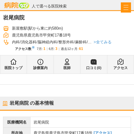
病院なび
人で選べる医院検索
岩尾病院
新屋敷駅
(駅から
東に約580m
)
鹿児島県鹿児島市甲突町17番18号
全てみる
内科
消化器科
脳神経内科
整形外科
麻酔科
...
※
1
3
61
アクセス数
7月
:
6月
:
過去12ヶ月:
医院トップ
診療案内
医師
口コミ(
0
)
アクセス
岩尾病院
の基本情報
医療機関名
岩尾病院
所在地
鹿児島県鹿児島市甲突町17番18号
[アクセス]