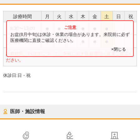
診療時間
月
火
水
木
金
土
日
祝
●
●
●
●
●
●
8:30
〜
13:00
お盆(8月中旬)は休診・休業の場合があります。来院前に必ず
●
●
●
●
●
●
医療機関に直接ご確認ください。
13:00
〜
18:30
×閉じる
診療時間・内容等について、事前に必ず医療機関に直接ご確認く
ださい。
休診日:
日・祝
医師・施設情報