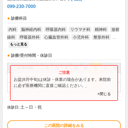
099-230-7000
診療科目
内科
脳神経内科
呼吸器内科
リウマチ科
精神科
放射
線科
呼吸器外科
心臓血管外科
小児外科
整形外科
...
もっと見る
診療/受付時間・休診日
診療時間
月
火
水
木
金
土
日
祝
8:30～12:00
●
●
●
●
●
お盆(8月中旬)は休診・休業の場合があります。来院前
に必ず医療機関に直接ご確認ください。
12:00～17:15
●
●
●
●
●
×閉じる
土～日・祝
休診日:
この医院の詳細をみる