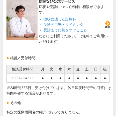
病院なび公式サービス
症状や受診について医師に相談ができま
す。
症状に適した診療科
受診の目安・タイミング
受診までに気をつけること
などにご利用ください。（無料でご利用い
ただけます）
相談／受付時間
相談受付時間
月
火
水
木
金
土
日
祝
0:00～24:00
●
●
●
●
●
●
●
●
※24時間365日、受け付けています。休日深夜時間帯の回答には
時間を要する場合があります。
その他
特定の医療機関名の紹介は行っておりません。