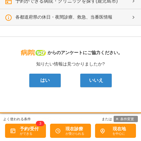
予約ができる病院・クリニックを探す(鹿児島市)
各都道府県の休日・夜間診療、救急、当番医情報
病院なび
からのアンケートにご協力ください。
知りたい情報は見つかりましたか?
はい
いいえ
口コミがある病院・クリニック
条件変更
3
予約/受付
現在診療
現在地
公益財団法人慈愛会
今村総合病院
内科, 救急科, 血液内科, ...