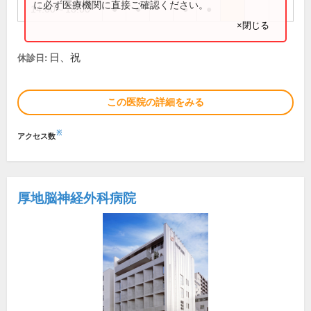
に必ず医療機関に直接ご確認ください。
14:00～18:00
●
●
●
●
×閉じる
日、祝
休診日:
この医院の詳細をみる
※
アクセス数
厚地脳神経外科病院