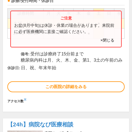
診療/受付時間・休診日
診療時間
月
火
水
木
金
土
日
祝
8:15～11:45
●
●
●
●
●
●
お盆(8月中旬)は休診・休業の場合があります。来院前
に必ず医療機関に直接ご確認ください。
13:15～17:15
●
●
●
●
×閉じる
受付は診療終了15分前まで
備考:
糖尿病内科は月、火、木、金、第1、3土の午前のみ
日、祝、年末年始
休診日:
この医院の詳細をみる
※
アクセス数
【24h】
病院なび医療相談