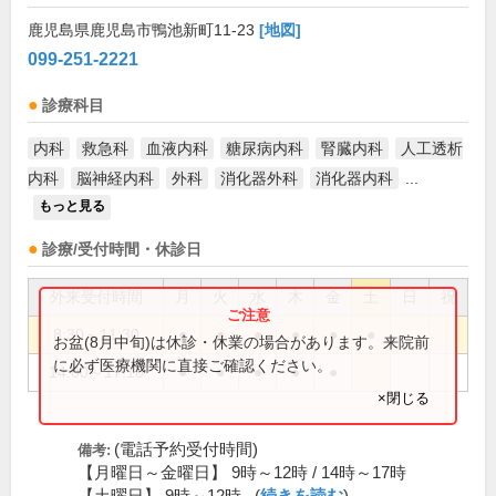
鹿児島県鹿児島市鴨池新町11-23
[地図]
099-251-2221
診療科目
内科
救急科
血液内科
糖尿病内科
腎臓内科
人工透析
内科
脳神経内科
外科
消化器外科
消化器内科
...
もっと見る
診療/受付時間・休診日
外来受付時間
月
火
水
木
金
土
日
祝
8:30～11:30
●
●
●
●
●
●
お盆(8月中旬)は休診・休業の場合があります。来院前
に必ず医療機関に直接ご確認ください。
14:00～17:10
●
●
●
●
●
×閉じる
(電話予約受付時間)
備考:
【月曜日～金曜日】 9時～12時 / 14時～17時