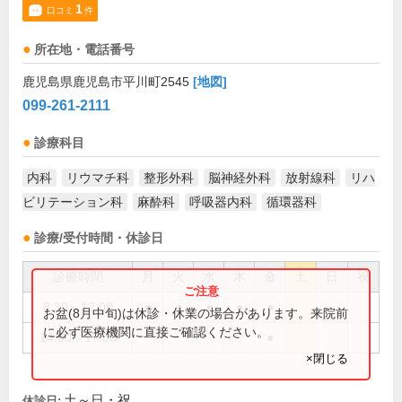
1
口コミ
件
所在地・電話番号
鹿児島県鹿児島市平川町2545
[地図]
099-261-2111
診療科目
内科
リウマチ科
整形外科
脳神経外科
放射線科
リハ
ビリテーション科
麻酔科
呼吸器内科
循環器科
診療/受付時間・休診日
診療時間
月
火
水
木
金
土
日
祝
8:30～12:00
●
●
●
●
●
お盆(8月中旬)は休診・休業の場合があります。来院前
に必ず医療機関に直接ご確認ください。
14:00～17:00
●
×閉じる
土～日・祝
休診日: