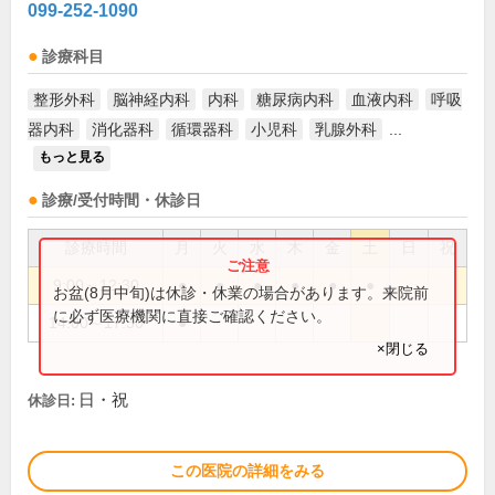
099-252-1090
診療科目
整形外科
脳神経内科
内科
糖尿病内科
血液内科
呼吸
器内科
消化器科
循環器科
小児科
乳腺外科
...
もっと見る
診療/受付時間・休診日
診療時間
月
火
水
木
金
土
日
祝
9:00～12:30
●
●
●
●
●
●
お盆(8月中旬)は休診・休業の場合があります。来院前
に必ず医療機関に直接ご確認ください。
14:00～17:30
●
×閉じる
日・祝
休診日:
この医院の詳細をみる