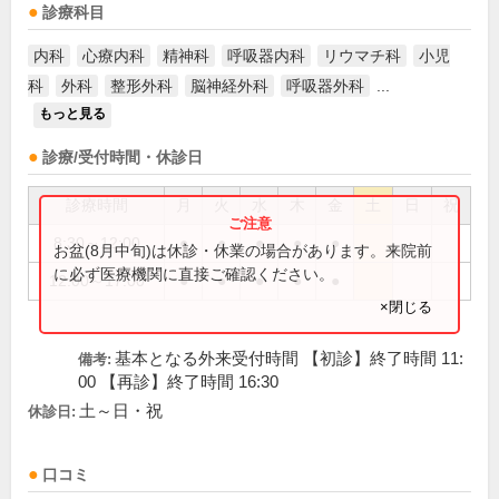
診療科目
内科
心療内科
精神科
呼吸器内科
リウマチ科
小児
科
外科
整形外科
脳神経外科
呼吸器外科
...
もっと見る
診療/受付時間・休診日
診療時間
月
火
水
木
金
土
日
祝
8:30～12:00
●
●
●
●
●
お盆(8月中旬)は休診・休業の場合があります。来院前
に必ず医療機関に直接ご確認ください。
12:00～17:00
●
●
●
●
●
×閉じる
基本となる外来受付時間 【初診】終了時間 11:
備考:
00 【再診】終了時間 16:30
土～日・祝
休診日:
口コミ