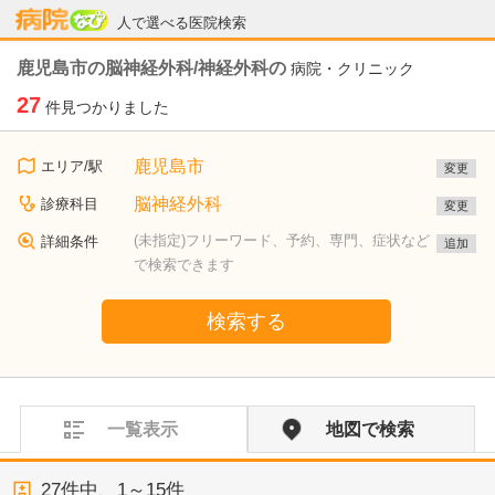
病院なび
人で選べる医院検索
鹿児島市の脳神経外科/神経外科の
病院・クリニック
27
件見つかりました
鹿児島市
エリア/駅
変更
脳神経外科
診療科目
変更
(未指定)フリーワード、予約、専門、症状など
詳細条件
追加
で検索できます
検索する
一覧表示
地図で検索
27
件中、
1～15件