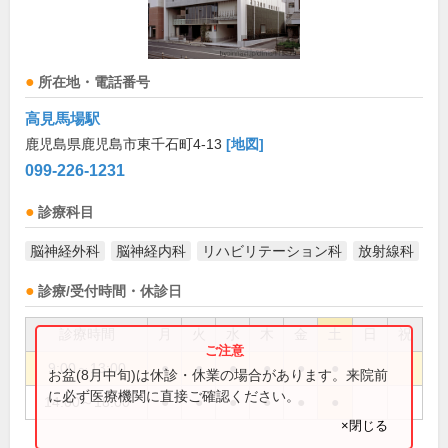
所在地・電話番号
高見馬場駅
鹿児島県鹿児島市東千石町4-13
[地図]
099-226-1231
診療科目
脳神経外科
脳神経内科
リハビリテーション科
放射線科
診療/受付時間・休診日
診療時間
月
火
水
木
金
土
日
祝
9:00～13:00
●
●
●
●
●
●
お盆(8月中旬)は休診・休業の場合があります。来院前
に必ず医療機関に直接ご確認ください。
14:00～18:00
●
●
●
●
●
●
×閉じる