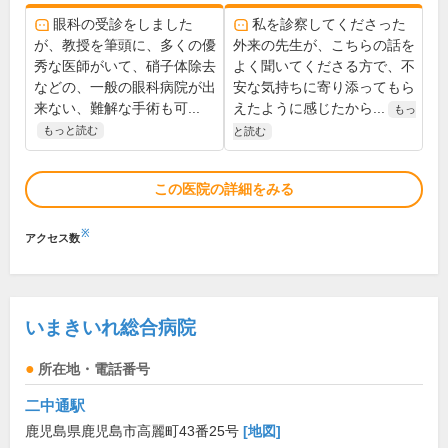
眼科の受診をしました
私を診察してくださった
が、教授を筆頭に、多くの優
外来の先生が、こちらの話を
秀な医師がいて、硝子体除去
よく聞いてくださる方で、不
などの、一般の眼科病院が出
安な気持ちに寄り添ってもら
来ない、難解な手術も可...
えたように感じたから...
もっ
もっと読む
と読む
この医院の詳細をみる
※
アクセス数
いまきいれ総合病院
所在地・電話番号
二中通駅
鹿児島県鹿児島市高麗町43番25号
[地図]