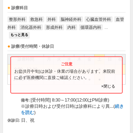
診療科目
整形外科
救急科
外科
脳神経外科
心臓血管外科
血管
外科
消化器外科
形成外科
内科
循環器内科
...
もっと見る
診療/受付時間・休診日
診療時間
月
火
水
木
金
土
日
祝
9:00～12:30
●
●
●
●
●
●
お盆(8月中旬)は休診・休業の場合があります。来院前
に必ず医療機関に直接ご確認ください。
14:00～18:00
●
●
●
●
●
●
×閉じる
[受付時間] 8:30～17:00(12:00はPM診療)
備考:
※診療日時および受付日時は診療科により異...(
続き
を読む
)
日、祝
休診日: