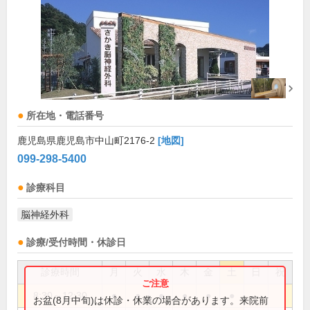
所在地・電話番号
鹿児島県鹿児島市中山町2176-2
[地図]
099-298-5400
診療科目
脳神経外科
診療/受付時間・休診日
診療時間
月
火
水
木
金
土
日
祝
8:30～12:30
●
●
●
●
●
●
お盆(8月中旬)は休診・休業の場合があります。来院前