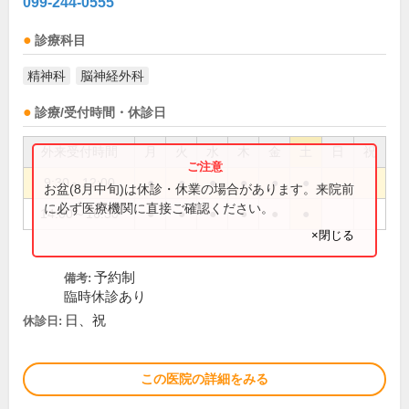
099-244-0555
診療科目
精神科
脳神経外科
診療/受付時間・休診日
外来受付時間
月
火
水
木
金
土
日
祝
9:30～12:00
●
●
●
●
●
●
お盆(8月中旬)は休診・休業の場合があります。来院前
に必ず医療機関に直接ご確認ください。
14:00～16:30
●
●
●
●
●
●
×閉じる
予約制
備考:
臨時休診あり
日、祝
休診日:
この医院の詳細をみる