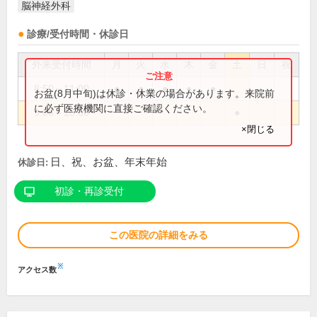
脳神経外科
診療/受付時間・休診日
外来受付時間
月
火
水
木
金
土
日
祝
8:50～11:00
●
●
●
●
●
お盆(8月中旬)は休診・休業の場合があります。来院前
に必ず医療機関に直接ご確認ください。
9:00～10:30
●
×閉じる
日、祝、お盆、年末年始
休診日:
初診・再診受付
この医院の詳細をみる
※
アクセス数