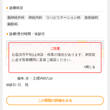
診療科目
脳神経外科
神経内科
リハビリテーション科
放射線科
麻酔科
診療/受付時間・休診日
外来受付時間
月
火
水
木
金
土
日
祝
8:30～12:00
●
●
●
●
●
●
お盆(8月中旬)は休診・休業の場合があります。来院前
に必ず医療機関に直接ご確認ください。
14:00～17:30
●
●
●
●
×閉じる
水・土曜AMのみ
備考:
日、祝
休診日:
この医院の詳細をみる