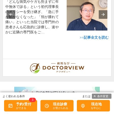
「どんな病気やケガも拒まずに年
中無休で診る」という初代理事長
のポリシーを受け継ぎ、「急に手
が動かなくなった」「頬が腫れて
痛い」といった当院では専門外の
患者さんも応急的に診療し、速や
かに近隣の専門医をご…
>>記事全文を読む
条件変更
3
予約/受付
現在診療
現在地