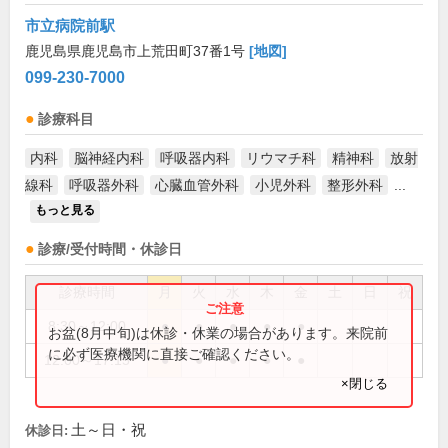
市立病院前駅
鹿児島県鹿児島市上荒田町37番1号
[地図]
099-230-7000
診療科目
内科
脳神経内科
呼吸器内科
リウマチ科
精神科
放射
線科
呼吸器外科
心臓血管外科
小児外科
整形外科
...
もっと見る
診療/受付時間・休診日
診療時間
月
火
水
木
金
土
日
祝
8:30～12:00
●
●
●
●
●
お盆(8月中旬)は休診・休業の場合があります。来院前
に必ず医療機関に直接ご確認ください。
12:00～17:15
●
●
●
●
●
×閉じる
土～日・祝
休診日: