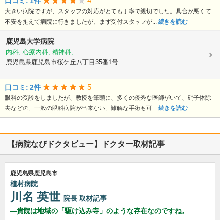
4
口コミ: 1件
大きい病院ですが、スタッフの対応がとても丁寧で親切でした。具合が悪くて
不安を抱えて病院に行きましたが、まず受付スタッフが...
続きを読む
鹿児島大学病院
内科, 心療内科, 精神科, ...
鹿児島県鹿児島市桜ケ丘八丁目35番1号
5
口コミ: 2件
眼科の受診をしましたが、教授を筆頭に、多くの優秀な医師がいて、硝子体除
去などの、一般の眼科病院が出来ない、難解な手術も可...
続きを読む
【病院なびドクタビュー】ドクター取材記事
鹿児島県鹿児島市
植村病院
川名 英世
院長
取材記事
貴院は地域の「駆け込み寺」のような存在なのですね。