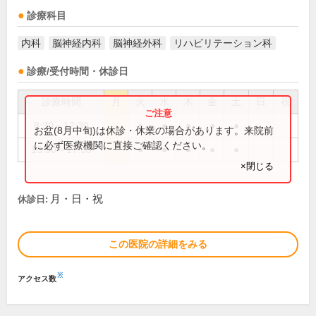
診療科目
内科
脳神経内科
脳神経外科
リハビリテーション科
診療/受付時間・休診日
診療時間
月
火
水
木
金
土
日
祝
8:30～12:30
●
●
●
●
●
お盆(8月中旬)は休診・休業の場合があります。来院前
に必ず医療機関に直接ご確認ください。
13:30～17:30
●
●
●
●
●
×閉じる
月・日・祝
休診日:
この医院の詳細をみる
※
アクセス数