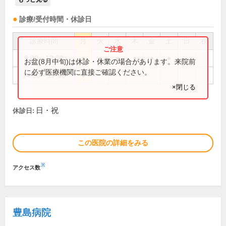
診療/受付時間・休診日
診療時間
月
火
水
木
金
土
日
祝
9:00～12:30
●
●
●
●
●
●
お盆(8月中旬)は休診・休業の場合があります。来院前
に必ず医療機関に直接ご確認ください。
14:00～17:30
●
×閉じる
日・祝
休診日:
この医院の詳細をみる
※
アクセス数
豊島病院