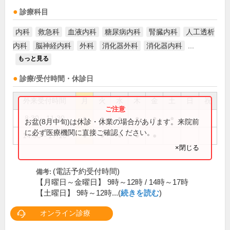
診療科目
内科
救急科
血液内科
糖尿病内科
腎臓内科
人工透析
内科
脳神経内科
外科
消化器外科
消化器内科
...
もっと見る
診療/受付時間・休診日
外来受付時間
月
火
水
木
金
土
日
祝
8:30～11:30
●
●
●
●
●
●
お盆(8月中旬)は休診・休業の場合があります。来院前
に必ず医療機関に直接ご確認ください。
14:00～17:10
●
●
●
●
●
×閉じる
(電話予約受付時間)
備考:
【月曜日～金曜日】 9時～12時 / 14時～17時
【土曜日】 9時～12時...(
続きを読む
)
オンライン診療