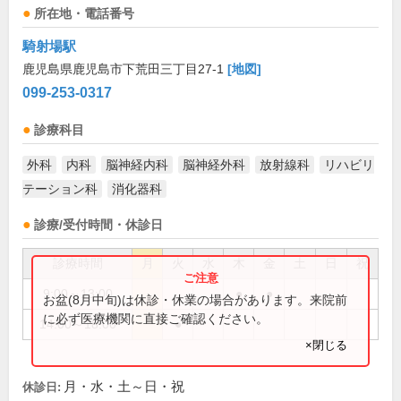
所在地・電話番号
騎射場駅
鹿児島県鹿児島市下荒田三丁目27-1
[地図]
099-253-0317
診療科目
外科
内科
脳神経内科
脳神経外科
放射線科
リハビリ
テーション科
消化器科
診療/受付時間・休診日
診療時間
月
火
水
木
金
土
日
祝
9:00～13:00
●
●
お盆(8月中旬)は休診・休業の場合があります。来院前
に必ず医療機関に直接ご確認ください。
14:00～18:00
●
×閉じる
月・水・土～日・祝
休診日: