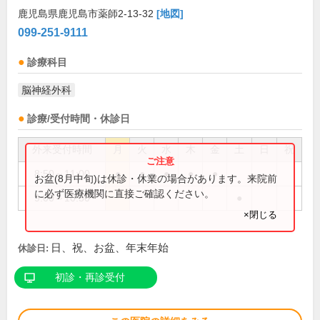
鹿児島県鹿児島市薬師2-13-32
[地図]
099-251-9111
診療科目
脳神経外科
診療/受付時間・休診日
外来受付時間
月
火
水
木
金
土
日
祝
8:50～11:00
●
●
●
●
●
お盆(8月中旬)は休診・休業の場合があります。来院前
に必ず医療機関に直接ご確認ください。
9:00～10:30
●
×閉じる
日、祝、お盆、年末年始
休診日:
初診・再診受付