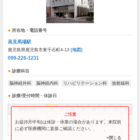
所在地・電話番号
高見馬場駅
鹿児島県鹿児島市東千石町4-13
[地図]
099-226-1231
診療科目
脳神経外科
脳神経内科
リハビリテーション科
放射線科
診療/受付時間・休診日
診療時間
月
火
水
木
金
土
日
祝
9:00～13:00
●
●
●
●
●
●
お盆(8月中旬)は休診・休業の場合があります。来院前
に必ず医療機関に直接ご確認ください。
14:00～18:00
●
●
●
●
●
●
×閉じる