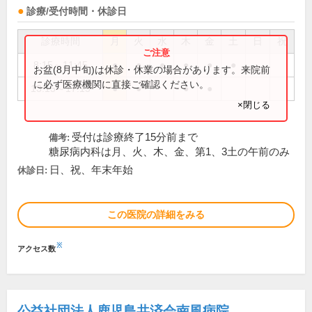
診療/受付時間・休診日
診療時間
月
火
水
木
金
土
日
祝
8:15～11:45
●
●
●
●
●
●
お盆(8月中旬)は休診・休業の場合があります。来院前
に必ず医療機関に直接ご確認ください。
13:15～17:15
●
●
●
●
×閉じる
受付は診療終了15分前まで
備考:
糖尿病内科は月、火、木、金、第1、3土の午前のみ
日、祝、年末年始
休診日:
この医院の詳細をみる
※
アクセス数
公益社団法人鹿児島共済会南風病院