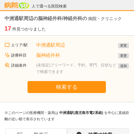
病院なび
人で選べる医院検索
中洲通駅周辺の脳神経外科/神経外科の
病院・クリニック
17
件見つかりました
中洲通駅周辺
エリア/駅
変更
脳神経外科
診療科目
変更
(未指定)フリーワード、予約、専門、症状など
詳細条件
追加
で検索できます
検索する
※このページの医療機関・薬局は
中洲通駅(鹿児島市電2系統)
を中心に直線距
離の近い順で表示されています