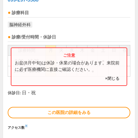
診療科目
脳神経外科
診療/受付時間・休診日
診療時間
月
火
水
木
金
土
日
祝
9:00～12:30
●
●
●
●
●
●
お盆(8月中旬)は休診・休業の場合があります。来院前
に必ず医療機関に直接ご確認ください。
14:00～18:00
●
●
●
●
×閉じる
日・祝
休診日:
この医院の詳細をみる
※
アクセス数