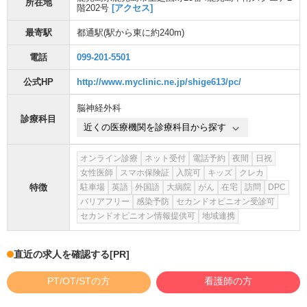
所在地
階202号
[アクセス]
最寄駅
都通駅
(駅から
東に約240m
)
電話
099-201-5501
公式HP
http://www.myclinic.ne.jp/shige613/pc/
脳神経外科
診療科目
近くの医療機関を診療科目から探す
オンライン診療
ネット受付
電話予約
夜間
日祝
女性医師
スマホ保険証
入院可
キッズ
クレカ
特徴
駐車場
英語
外国語
大病院
がん
在宅
訪問
DPC
バリアフリー
感染予防
セカンドオピニオン受診可
セカンドオピニオン情報提供可
地域連携
直近の求人を確認する
[PR]
PT/OT/STの方
看護師の方