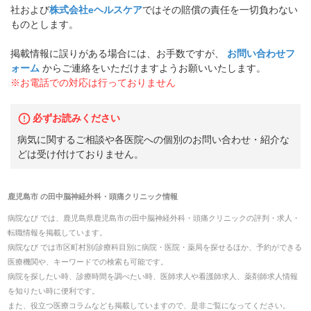
社および
株式会社eヘルスケア
ではその賠償の責任を一切負わない
ものとします。
掲載情報に誤りがある場合には、お手数ですが、
お問い合わせフ
ォーム
からご連絡をいただけますようお願いいたします。
※お電話での対応は行っておりません
必ずお読みください
病気に関するご相談や各医院への個別のお問い合わせ・紹介な
どは受け付けておりません。
鹿児島市
の
田中脳神経外科・頭痛クリニック
情報
病院なび では、
鹿児島県
鹿児島市
の
田中脳神経外科・頭痛クリニック
の
評判・求人・
転職
情報を掲載しています。
病院なび では市区町村別/診療科目別に病院・医院・薬局を探せるほか、予約ができる
医療機関や、キーワードでの検索も可能です。
病院を探したい時、診療時間を調べたい時、医師求人や看護師求人、薬剤師求人情報
を知りたい時に便利です。
また、役立つ医療コラムなども掲載していますので、是非ご覧になってください。