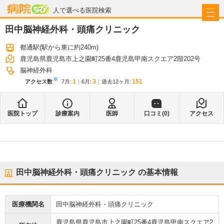
病院なび
人で選べる医院検索
田中脳神経外科・頭痛クリニック
都通駅
(駅から
東に約240m
)
鹿児島県鹿児島市上之園町25番4鹿児島甲南スクエア2階202号
脳神経外科
※
1
3
151
アクセス数
7月
:
6月
:
過去12ヶ月:
医院トップ
診療案内
医師
口コミ(
0
)
アクセス
田中脳神経外科・頭痛クリニック
の基本情報
医療機関名
田中脳神経外科・頭痛クリニック
鹿児島県鹿児島市上之園町25番4鹿児島甲南スクエア2