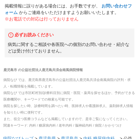
掲載情報に誤りがある場合には、お手数ですが、
お問い合わせフ
ォーム
からご連絡をいただけますようお願いいたします。
※お電話での対応は行っておりません
必ずお読みください
病気に関するご相談や各医院への個別のお問い合わせ・紹介な
どは受け付けておりません。
鹿児島市
の
公益社団法人鹿児島共済会南風病院
情報
病院なび では、
鹿児島県
鹿児島市
の
公益社団法人鹿児島共済会南風病院
の
評判・求
人・転職
情報を掲載しています。
病院なび では市区町村別/診療科目別に病院・医院・薬局を探せるほか、予約ができる
医療機関や、キーワードでの検索も可能です。
病院を探したい時、診療時間を調べたい時、医師求人や看護師求人、薬剤師求人情報
を知りたい時に便利です。
また、役立つ医療コラムなども掲載していますので、是非ご覧になってください。
関連キーワード:
内科 / 糖尿病内科 / 老年内科 / 脳神経内科 / 病院 / かかりつけ
病院なびトップ
>
鹿児島県
>
鹿児島市
>
内科
糖尿病内科
... >
公益