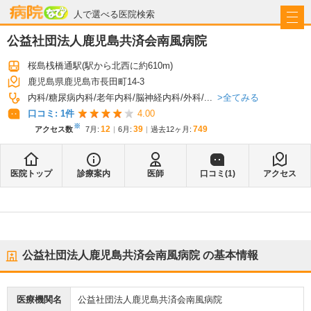
病院なび
人で選べる医院検索
公益社団法人鹿児島共済会南風病院
桜島桟橋通駅
(駅から
北西に約610m
)
鹿児島県鹿児島市長田町14-3
全てみる
内科
糖尿病内科
老年内科
脳神経内科
外科
...
口コミ:
1
件
4.00
※
12
39
749
アクセス数
7月
:
6月
:
過去12ヶ月:
医院トップ
診療案内
医師
口コミ(
1
)
アクセス
公益社団法人鹿児島共済会南風病院
の基本情報
医療機関名
公益社団法人鹿児島共済会南風病院