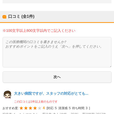
口コミ (全
1
件)
※100文字以上800文字以内でご記入ください
大きい病院ですが、スタッフの対応がとても...
この口コミは1年以上前のものです
4
おすすめ度:
[
対応:
5
清潔感:
5
待ち時間:
3
]