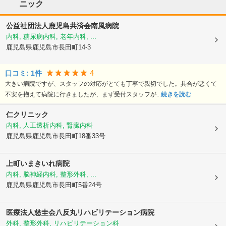
ニック
公益社団法人鹿児島共済会南風病院
内科, 糖尿病内科, 老年内科, ...
鹿児島県鹿児島市
長田町14-3
4
口コミ:
1
件
大きい病院ですが、スタッフの対応がとても丁寧で親切でした。具合が悪くて
不安を抱えて病院に行きましたが、まず受付スタッフが...
続きを読む
仁クリニック
内科, 人工透析内科, 腎臓内科
鹿児島県鹿児島市
長田町18番33号
上町いまきいれ病院
内科, 脳神経内科, 整形外科, ...
鹿児島県鹿児島市
長田町5番24号
医療法人慈圭会
八反丸リハビリテーション病院
外科, 整形外科, リハビリテーション科