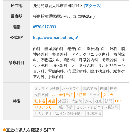
所在地
鹿児島県鹿児島市長田町14-3
[アクセス]
最寄駅
桜島桟橋通駅
(駅から
北西に約610m
)
電話
0570-017-333
公式HP
http://www.nanpuh.or.jp/
内科
、
糖尿病内科
、
老年内科
、
脳神経内科
、
外科
、
脳
神経外科
、
整形外科
、
ペインクリニック内科
、
放射線
科
、
呼吸器外科
、
麻酔科
、
呼吸器内科
、
循環器科
、
リ
診療科目
ウマチ科
、
消化器科
、
人工透析内科
、
リハビリテーシ
ョン科
、
腎臓内科
、
病理診断科
、
臨床検査科
、
緩和ケ
ア内科
、
肝臓内科
オンライン診療
ネット受付
電話予約
夜間
日祝
女性医師
スマホ保険証
入院可
キッズ
クレカ
特徴
駐車場
英語
外国語
大病院
がん
在宅
訪問
DPC
バリアフリー
感染予防
セカンドオピニオン受診可
セカンドオピニオン情報提供可
地域連携
直近の求人を確認する
[PR]