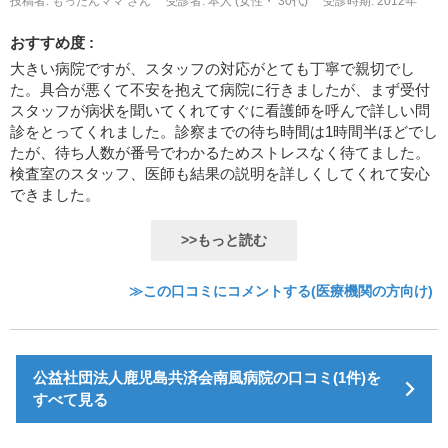
投稿者: もったんママ さん
受診者: 本人 (女性・ 30代)
受診時期: 2012年
おすすめ度 :
大きい病院ですが、スタッフの対応がとても丁寧で親切でし
た。具合が悪くて不安を抱えて病院に行きましたが、まず受付
スタッフが病状を聞いてくれてすぐに看護師を呼んで詳しい問
診をとってくれました。診察までの待ち時間は1時間半ほどでし
たが、待ち人数が番号でわかるためストレスなく待てました。
検査室のスタッフ、医師も結果の説明を詳しくしてくれて安心
できました。
>>もっと読む
≫この口コミにコメントする(医療機関の方向け)
公益社団法人鹿児島共済会南風病院の口コミ(1件)を
すべて見る