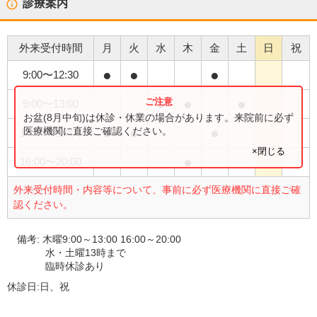
診療案内
外来受付時間
月
火
水
木
金
土
日
祝
●
●
●
9:00
〜
12:30
●
●
●
9:00
〜
13:00
お盆(8月中旬)は休診・休業の場合があります。来院前に必ず
●
●
●
医療機関に直接ご確認ください。
14:00
〜
18:00
×閉じる
●
16:00
〜
20:00
外来受付時間・内容等について、事前に必ず医療機関に直接ご確
認ください。
備考:
木曜9:00～13:00 16:00～20:00
水・土曜13時まで
臨時休診あり
休診日:
日、祝