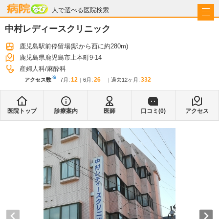
病院なび
人で選べる医院検索
中村レディースクリニック
鹿児島駅前停留場
(駅から
西に約280m
)
鹿児島県鹿児島市上本町9-14
産婦人科
麻酔科
※
12
26
332
アクセス数
7月
:
6月
:
過去12ヶ月:
医院トップ
診療案内
医師
口コミ(
0
)
アクセス