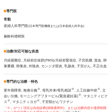
専門医
常勤
産婦人科専門医
(日本専門医機構または日本産婦人科学会)
麻酔科標榜医
治療/対応可能な疾患
月経困難症
月経前症候群(PMS)/月経前緊張症
子宮筋腫
貧血
卵
巣嚢腫
卵巣炎
外陰炎
カンジダ腟炎
乳腺炎
子宮がん
不正出血
専門的な治療・特色
※
※
※
更年期障害
無痛分娩
母乳外来/母乳相談
人工妊娠中絶
立
※
会い分娩
モーニングアフターピル(緊急避妊薬)
マタニティビク
※
※
ス
マタニティヨガ
子宮頸がんワクチン
「※」がつく項目は自由診療(保険適用外)、または治療内容や適用制限