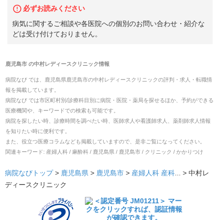
必ずお読みください
病気に関するご相談や各医院への個別のお問い合わせ・紹介な
どは受け付けておりません。
鹿児島市
の
中村レディースクリニック
情報
病院なび では、
鹿児島県
鹿児島市
の
中村レディースクリニック
の
評判・求人・転職
情
報を掲載しています。
病院なび では市区町村別/診療科目別に病院・医院・薬局を探せるほか、予約ができる
医療機関や、キーワードでの検索も可能です。
病院を探したい時、診療時間を調べたい時、医師求人や看護師求人、薬剤師求人情報
を知りたい時に便利です。
また、役立つ医療コラムなども掲載していますので、是非ご覧になってください。
関連キーワード:
産婦人科 / 麻酔科 / 鹿児島県 / 鹿児島市 / クリニック / かかりつけ
病院なびトップ
>
鹿児島県
>
鹿児島市
>
産婦人科
産科
... >
中村レ
ディースクリニック