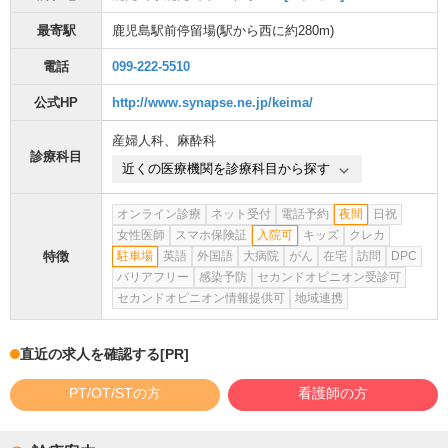
最寄駅
鹿児島駅前停留場
(駅から
西に約280m
)
電話
099-222-5510
公式HP
http://www.synapse.ne.jp/keima/
産婦人科
、
麻酔科
診療科目
近くの医療機関を診療科目から探す
オンライン診療
ネット受付
電話予約
夜間
日祝
女性医師
スマホ保険証
入院可
キッズ
クレカ
特徴
駐車場
英語
外国語
大病院
がん
在宅
訪問
DPC
バリアフリー
感染予防
セカンドオピニオン受診可
セカンドオピニオン情報提供可
地域連携
直近の求人を確認する
[PR]
PT/OT/STの方
看護師の方