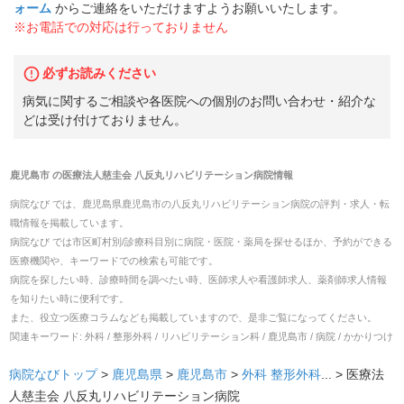
ォーム
からご連絡をいただけますようお願いいたします。
※お電話での対応は行っておりません
必ずお読みください
病気に関するご相談や各医院への個別のお問い合わせ・紹介な
どは受け付けておりません。
鹿児島市
の
医療法人慈圭会 八反丸リハビリテーション病院
情報
病院なび では、
鹿児島県
鹿児島市
の
八反丸リハビリテーション病院
の
評判・求人・転
職
情報を掲載しています。
病院なび では市区町村別/診療科目別に病院・医院・薬局を探せるほか、予約ができる
医療機関や、キーワードでの検索も可能です。
病院を探したい時、診療時間を調べたい時、医師求人や看護師求人、薬剤師求人情報
を知りたい時に便利です。
また、役立つ医療コラムなども掲載していますので、是非ご覧になってください。
関連キーワード:
外科 / 整形外科 / リハビリテーション科 / 鹿児島市 / 病院 / かかりつけ
病院なびトップ
>
鹿児島県
>
鹿児島市
>
外科
整形外科
... >
医療法
人慈圭会 八反丸リハビリテーション病院