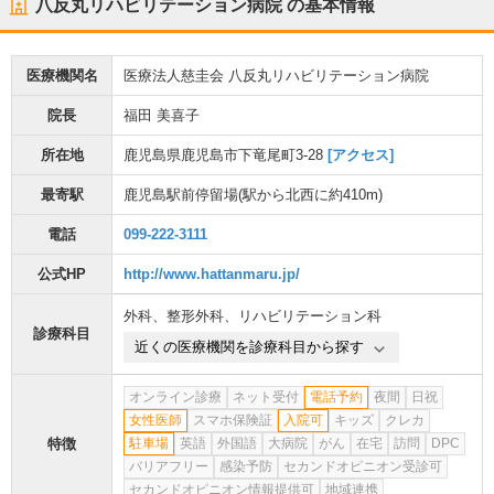
八反丸リハビリテーション病院
の基本情報
医療機関名
医療法人慈圭会 八反丸リハビリテーション病院
院長
福田 美喜子
所在地
鹿児島県鹿児島市下竜尾町3-28
[アクセス]
最寄駅
鹿児島駅前停留場
(駅から
北西に約410m
)
電話
099-222-3111
公式HP
http://www.hattanmaru.jp/
外科
、
整形外科
、
リハビリテーション科
診療科目
近くの医療機関を診療科目から探す
オンライン診療
ネット受付
電話予約
夜間
日祝
女性医師
スマホ保険証
入院可
キッズ
クレカ
特徴
駐車場
英語
外国語
大病院
がん
在宅
訪問
DPC
バリアフリー
感染予防
セカンドオピニオン受診可
セカンドオピニオン情報提供可
地域連携