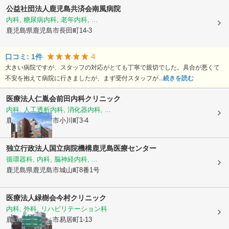
公益社団法人鹿児島共済会南風病院
内科, 糖尿病内科, 老年内科, ...
鹿児島県鹿児島市
長田町14-3
4
口コミ:
1
件
大きい病院ですが、スタッフの対応がとても丁寧で親切でした。具合が悪くて
不安を抱えて病院に行きましたが、まず受付スタッフが...
続きを読む
医療法人仁胤会
前田内科クリニック
内科, 人工透析内科, 消化器内科, ...
鹿児島県鹿児島市
小川町3-4
独立行政法人国立病院機構鹿児島医療センター
循環器科, 内科, 脳神経内科, ...
鹿児島県鹿児島市
城山町8番1号
医療法人緑樹会
今村クリニック
内科, 外科, リハビリテーション科
鹿児島県鹿児島市
易居町1-13