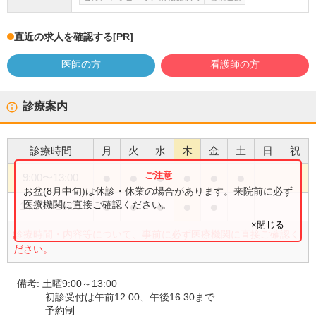
直近の求人を確認する
[PR]
医師の方
看護師の方
診療案内
診療時間
月
火
水
木
金
土
日
祝
●
●
●
●
●
●
9:00
〜
13:00
お盆(8月中旬)は休診・休業の場合があります。来院前に必ず
●
●
●
●
●
医療機関に直接ご確認ください。
14:00
〜
18:00
×閉じる
診療時間・内容等について、事前に必ず医療機関に直接ご確認く
ださい。
備考:
土曜9:00～13:00
初診受付は午前12:00、午後16:30まで
予約制