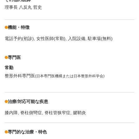
理事長 八反丸 哲史
機能・特徴
電話予約(初診)
女性医師(常勤)
入院設備
駐車場(無料)
専門医
常勤
整形外科専門医
(日本専門医機構または日本整形外科学会)
治療/対応可能な疾患
膝内障
脊柱側彎症
脊柱管狭窄症
腱鞘炎
専門的な治療・特色