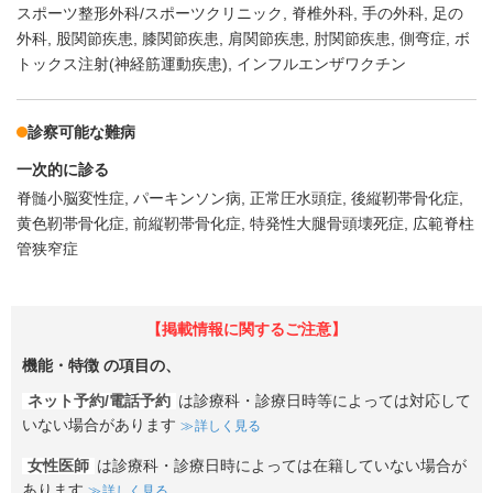
スポーツ整形外科/スポーツクリニック
脊椎外科
手の外科
足の
外科
股関節疾患
膝関節疾患
肩関節疾患
肘関節疾患
側弯症
ボ
トックス注射(神経筋運動疾患)
インフルエンザワクチン
診察可能な難病
一次的に診る
脊髄小脳変性症
パーキンソン病
正常圧水頭症
後縦靭帯骨化症
黄色靭帯骨化症
前縦靭帯骨化症
特発性大腿骨頭壊死症
広範脊柱
管狭窄症
【掲載情報に関するご注意】
機能・特徴
の項目の、
ネット予約/電話予約
は診療科・診療日時等によっては対応して
いない場合があります
詳しく見る
女性医師
は診療科・診療日時によっては在籍していない場合が
あります
詳しく見る