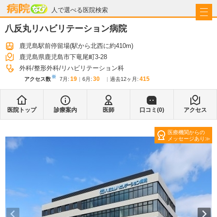
病院なび
人で選べる医院検索
八反丸リハビリテーション病院
鹿児島駅前停留場
(駅から
北西に約410m
)
鹿児島県鹿児島市下竜尾町3-28
外科
整形外科
リハビリテーション科
※
19
30
415
アクセス数
7月
:
6月
:
過去12ヶ月:
医院トップ
診療案内
医師
口コミ(
0
)
アクセス
医療機関からの
メッセージあり