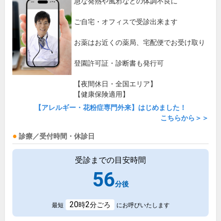
急な発熱や風邪などの体調不良に
ご自宅・オフィスで受診出来ます
お薬はお近くの薬局、宅配便でお受け取り
登園許可証・診断書も発行可
【夜間休日・全国エリア】
【健康保険適用】
【アレルギー・花粉症専門外来】はじめました！
こちらから＞＞
診療／受付時間・休診日
受診までの目安時間
56
分後
20
2
時
分ごろ
最短
にお呼びいたします