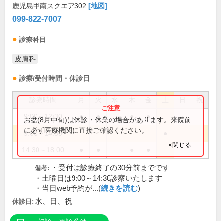
鹿児島甲南スクエア302
[地図]
099-822-7007
診療科目
皮膚科
診療/受付時間・休診日
診療時間
月
火
水
木
金
土
日
祝
9:00～12:30
●
●
●
●
お盆(8月中旬)は休診・休業の場合があります。来院前
に必ず医療機関に直接ご確認ください。
9:00～14:30
●
×閉じる
14:30～18:00
●
●
●
●
・受付は診療終了の30分前までです
備考:
・土曜日は9:00～14:30診察いたします
・当日web予約が...(
続きを読む
)
水、日、祝
休診日: