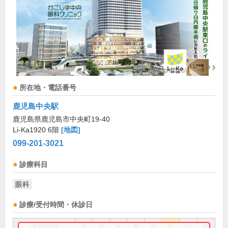
所在地・電話番号
鹿児島中央駅
鹿児島県鹿児島市中央町19-40
Li-Ka1920 6階
[地図]
099-201-3021
診療科目
眼科
診療/受付時間・休診日
診療時間
月
火
水
木
金
土
日
祝