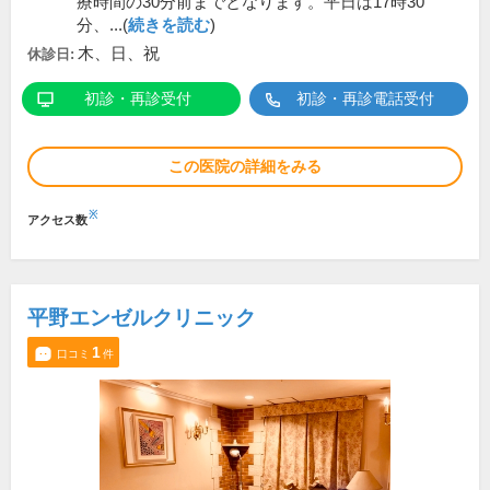
療時間の30分前までとなります。平日は17時30
分、...(
続きを読む
)
木、日、祝
休診日:
初診・再診受付
初診・再診電話受付
この医院の詳細をみる
※
アクセス数
平野エンゼルクリニック
1
口コミ
件