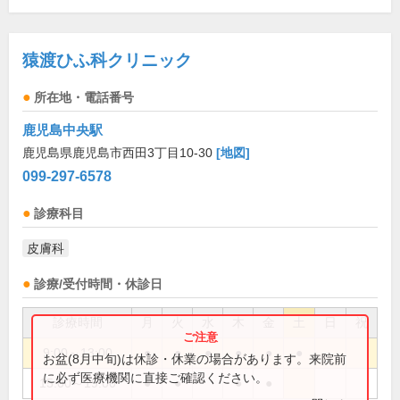
猿渡ひふ科クリニック
所在地・電話番号
鹿児島中央駅
鹿児島県鹿児島市西田3丁目10-30
[地図]
099-297-6578
診療科目
皮膚科
診療/受付時間・休診日
診療時間
月
火
水
木
金
土
日
祝
9:00～13:00
●
●
●
●
●
●
お盆(8月中旬)は休診・休業の場合があります。来院前
に必ず医療機関に直接ご確認ください。
15:00～19:00
●
●
●
●