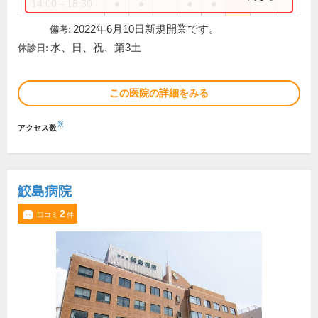
14:00～18:30
●
●
●
●
2022年6月10日新規開業です。
備考:
水、日、祝、第3土
休診日:
この医院の詳細をみる
※
アクセス数
鮫島病院
2
口コミ
件