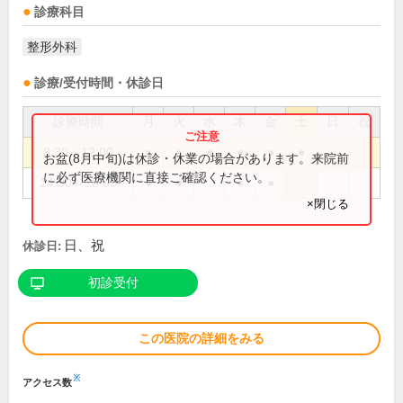
診療科目
整形外科
診療/受付時間・休診日
診療時間
月
火
水
木
金
土
日
祝
8:30～12:00
●
●
●
●
●
●
お盆(8月中旬)は休診・休業の場合があります。来院前
に必ず医療機関に直接ご確認ください。
14:30～18:00
●
●
●
●
×閉じる
日、祝
休診日:
初診受付
この医院の詳細をみる
※
アクセス数