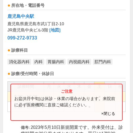
所在地・電話番号
鹿児島中央駅
鹿児島県鹿児島市武1丁目2-10
JR鹿児島中央ビル3階
[地図]
099-272-9733
診療科目
消化器内科
内科
胃腸内科
内視鏡内科
肛門内科
診療/受付時間・休診日
診療時間
月
火
水
木
金
土
日
祝
9:00～16:00
●
お盆(8月中旬)は休診・休業の場合があります。来院前
に必ず医療機関に直接ご確認ください。
9:00～18:00
●
●
●
●
×閉じる
2023年5月10日新規開業です。外来受付は、診
備考: