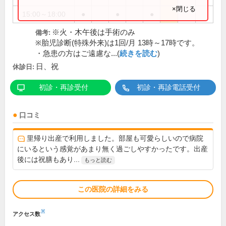
×閉じる
15:00～18:00
●
●
●
※火・木午後は手術のみ
備考:
※胎児診断(特殊外来)は1回/月 13時～17時です。
・急患の方はご遠慮な...(
続きを読む
)
日、祝
休診日:
初診・再診受付
初診・再診電話受付
口コミ
里帰り出産で利用しました。部屋も可愛らしいので病院
にいるという感覚があまり無く過ごしやすかったです。出産
後には祝膳もあり...
もっと読む
この医院の詳細をみる
※
アクセス数