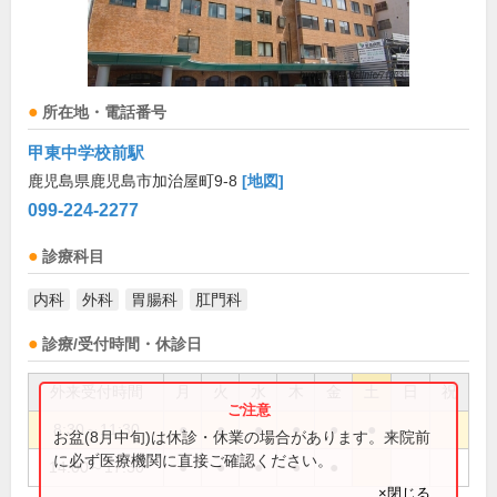
所在地・電話番号
甲東中学校前駅
鹿児島県鹿児島市加治屋町9-8
[地図]
099-224-2277
診療科目
内科
外科
胃腸科
肛門科
診療/受付時間・休診日
外来受付時間
月
火
水
木
金
土
日
祝
8:30～11:30
●
●
●
●
●
●
お盆(8月中旬)は休診・休業の場合があります。来院前
に必ず医療機関に直接ご確認ください。
14:00～17:30
●
●
●
●
●
×閉じる