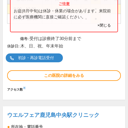
9:00～12:30
●
●
●
●
●
お盆(8月中旬)は休診・休業の場合があります。来院前
に必ず医療機関に直接ご確認ください。
14:00～18:00
●
●
●
●
●
×閉じる
受付は診療終了30分前まで
備考:
木、日、祝、年末年始
休診日:
初診・再診電話受付
この医院の詳細をみる
※
アクセス数
ウエルフェア鹿児島中央駅クリニック
所在地・電話番号