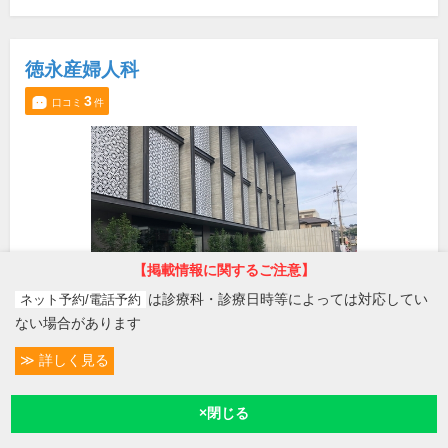
徳永産婦人科
3
口コミ
件
【掲載情報に関するご注意】
は診療科・診療日時等によっては対応してい
ネット予約/電話予約
ない場合があります
所在地・電話番号
詳しく見る
神田(交通局前)駅
鹿児島県鹿児島市田上2-27-17
[地図]
099-202-0007