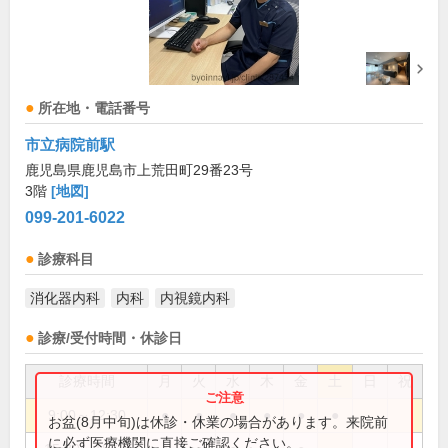
所在地・電話番号
市立病院前駅
鹿児島県鹿児島市上荒田町29番23号
3階
[地図]
099-201-6022
診療科目
消化器内科
内科
内視鏡内科
診療/受付時間・休診日
診療時間
月
火
水
木
金
土
日
祝
9:00～12:30
●
●
●
●
●
●
お盆(8月中旬)は休診・休業の場合があります。来院前
に必ず医療機関に直接ご確認ください。