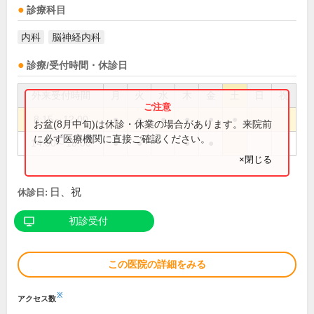
診療科目
内科
脳神経内科
診療/受付時間・休診日
外来受付時間
月
火
水
木
金
土
日
祝
8:15～12:00
●
●
●
●
●
●
お盆(8月中旬)は休診・休業の場合があります。来院前
に必ず医療機関に直接ご確認ください。
14:00～18:00
●
●
●
●
×閉じる
日、祝
休診日:
初診受付
この医院の詳細をみる
※
アクセス数