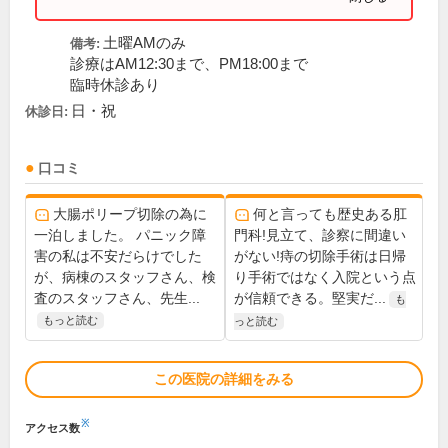
土曜AMのみ
備考:
診療はAM12:30まで、PM18:00まで
臨時休診あり
日・祝
休診日:
口コミ
大腸ポリープ切除の為に
何と言っても歴史ある肛
一泊しました。 パニック障
門科!見立て、診察に間違い
害の私は不安だらけでした
がない!痔の切除手術は日帰
が、病棟のスタッフさん、検
り手術ではなく入院という点
査のスタッフさん、先生...
が信頼できる。堅実だ...
も
もっと読む
っと読む
この医院の詳細をみる
※
アクセス数