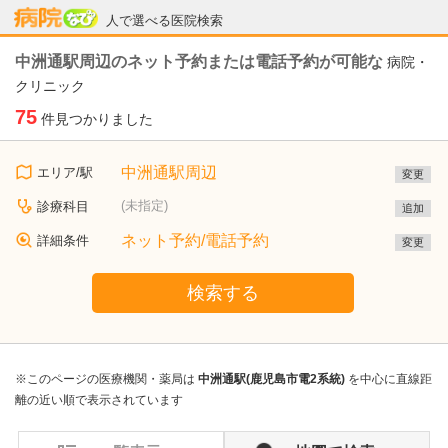
病院なび
人で選べる医院検索
中洲通駅周辺のネット予約または電話予約が可能な
病院・
クリニック
75
件見つかりました
中洲通駅周辺
エリア/駅
変更
(未指定)
診療科目
追加
ネット予約/電話予約
詳細条件
変更
検索する
※このページの医療機関・薬局は
中洲通駅(鹿児島市電2系統)
を中心に直線距
離の近い順で表示されています