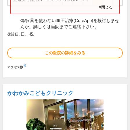
15:30～18:00
●
●
●
●
×閉じる
薬を使わない血圧治療(CureApp)を検討しませ
備考:
んか。詳しくは当院までご連絡下さい。
日、祝
休診日:
この医院の詳細をみる
※
アクセス数
かわかみこどもクリニック