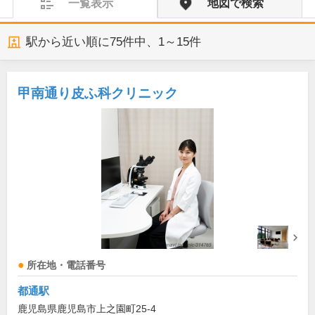
一覧表示
地図で検索
駅から近い順に
75
件中、
1～15件
甲南通り皮ふ科クリニック
所在地・電話番号
都通駅
鹿児島県鹿児島市上之園町25-4