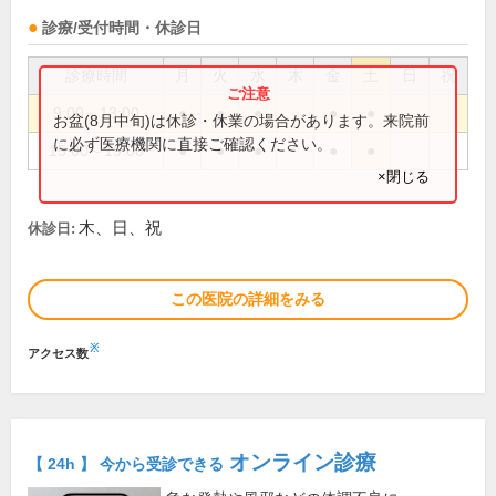
診療/受付時間・休診日
診療時間
月
火
水
木
金
土
日
祝
9:00～13:00
●
●
●
●
●
お盆(8月中旬)は休診・休業の場合があります。来院前
に必ず医療機関に直接ご確認ください。
15:00～19:00
●
●
●
●
●
×閉じる
木、日、祝
休診日:
この医院の詳細をみる
※
アクセス数
オンライン診療
【 24h 】 今から受診できる