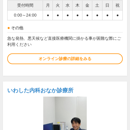
受付時間
月
火
水
木
金
土
日
祝
0:00～24:00
●
●
●
●
●
●
●
●
その他
急な発熱、悪天候など直接医療機関に掛かる事が困難な際にご
利用ください
オンライン診療の詳細をみる
いわした内科おなか診療所