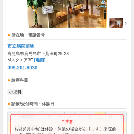
所在地・電話番号
市立病院前駅
鹿児島県鹿児島市上荒田町29-23
Mスクエア3F
[地図]
099-201-8030
診療科目
小児科
診療/受付時間・休診日
診療時間
月
火
水
木
金
土
日
祝
9:00～12:30
●
●
●
●
●
●
お盆(8月中旬)は休診・休業の場合があります。来院前