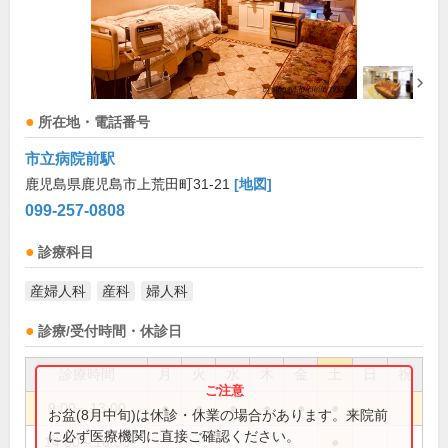
所在地・電話番号
市立病院前駅
鹿児島県鹿児島市上荒田町31-21
[地図]
099-257-0808
診療科目
産婦人科
産科
婦人科
診療/受付時間・休診日
診療時間
月
火
水
木
金
土
日
祝
9:00～13:00
●
●
●
●
●
●
お盆(8月中旬)は休診・休業の場合があります。来院前
に必ず医療機関に直接ご確認ください。
14:00～16:00
●