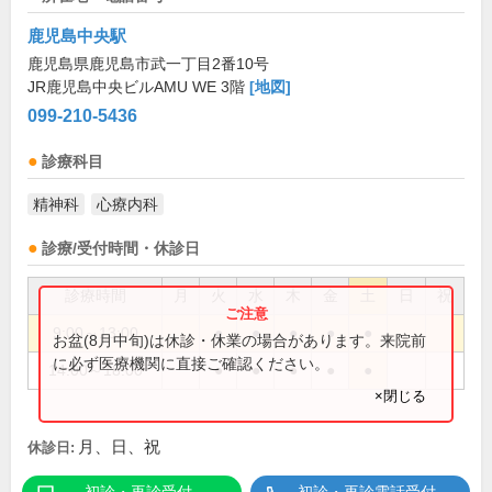
鹿児島中央駅
鹿児島県鹿児島市武一丁目2番10号
JR鹿児島中央ビルAMU WE 3階
[地図]
099-210-5436
診療科目
精神科
心療内科
診療/受付時間・休診日
診療時間
月
火
水
木
金
土
日
祝
9:00～13:00
●
●
●
●
●
お盆(8月中旬)は休診・休業の場合があります。来院前
に必ず医療機関に直接ご確認ください。
14:00～18:00
●
●
●
●
●
×閉じる
月、日、祝
休診日: