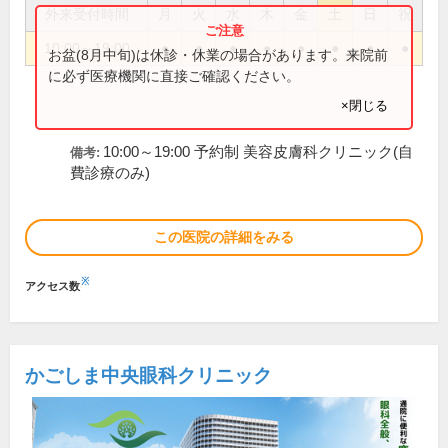
外来受付時間
月
火
水
木
金
土
日
祝
10:00～19:00
●
●
●
●
●
●
●
●
お盆(8月中旬)は休診・休業の場合があります。来院前
に必ず医療機関に直接ご確認ください。
×閉じる
10:00～19:00 予約制 美容皮膚科クリニック(自
備考:
費診療のみ)
この医院の詳細をみる
※
アクセス数
かごしま中央眼科クリニック