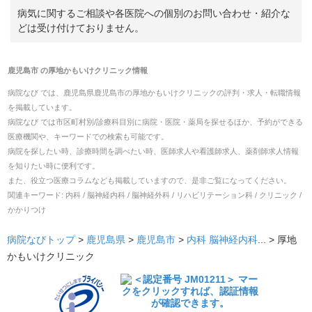
病気に関するご相談や各医院への個別のお問い合わせ・紹介な
どは受け付けておりません。
鹿児島市
の
厚地かもいけクリニック
情報
病院なび では、
鹿児島県
鹿児島市
の
厚地かもいけクリニック
の
評判・求人・転職
情報
を掲載しています。
病院なび では市区町村別/診療科目別に病院・医院・薬局を探せるほか、予約ができる
医療機関や、キーワードでの検索も可能です。
病院を探したい時、診療時間を調べたい時、医師求人や看護師求人、薬剤師求人情報
を知りたい時に便利です。
また、役立つ医療コラムなども掲載していますので、是非ご覧になってください。
関連キーワード:
内科 / 脳神経内科 / 脳神経外科 / リハビリテーション科 / クリニック /
かかりつけ
病院なびトップ
>
鹿児島県
>
鹿児島市
>
内科
脳神経内科
... >
厚地
かもいけクリニック