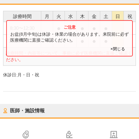
診療時間
月
火
水
木
金
土
日
祝
●
●
●
●
●
8:30
〜
12:30
お盆(8月中旬)は休診・休業の場合があります。来院前に必ず
●
●
●
●
●
医療機関に直接ご確認ください。
13:30
〜
17:30
×閉じる
診療時間・内容等について、事前に必ず医療機関に直接ご確認く
ださい。
休診日:
月・日・祝
医師・施設情報