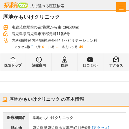
病院なび
人で選べる医院検索
厚地かもいけクリニック
南鹿児島駅前停留場
(駅から
東に約580m
)
鹿児島県鹿児島市東郡元町11番6号
内科
脳神経内科
脳神経外科
リハビリテーション科
※
4
--
49
アクセス数
7月
:
6月
:
過去12ヶ月:
医院トップ
診療案内
医師
口コミ(
0
)
アクセス
厚地かもいけクリニック
の基本情報
医療機関名
厚地かもいけクリニック
所在地
鹿児島県鹿児島市東郡元町11番6号
[アクセス]