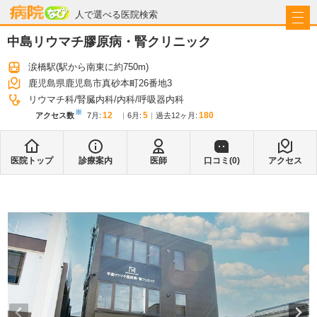
病院なび
人で選べる医院検索
中島リウマチ膠原病・腎クリニック
涙橋駅
(駅から
南東に約750m
)
鹿児島県鹿児島市真砂本町26番地3
リウマチ科
腎臓内科
内科
呼吸器内科
※
12
5
180
アクセス数
7月
:
6月
:
過去12ヶ月:
医院トップ
診療案内
医師
口コミ(
0
)
アクセス