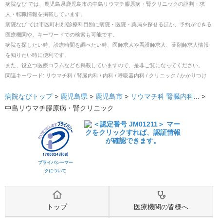
病院なび では、
鹿児島県
鹿児島市
の
中島リウマチ膠原病・腎クリニック
の
評判・求
人・転職
情報を掲載しています。
病院なび では市区町村別/診療科目別に病院・医院・薬局を探せるほか、予約ができる
医療機関や、キーワードでの検索も可能です。
病院を探したい時、診療時間を調べたい時、医師求人や看護師求人、薬剤師求人情報
を知りたい時に便利です。
また、役立つ医療コラムなども掲載していますので、是非ご覧になってください。
関連キーワード:
リウマチ科 / 腎臓内科 / 内科 / 呼吸器内科 / クリニック / かかりつけ
病院なびトップ
>
鹿児島県
>
鹿児島市
>
リウマチ科
腎臓内科
... >
中島リウマチ膠原病・腎クリニック
プライバシーマー
クについて
トップ
医療機関の皆様へ