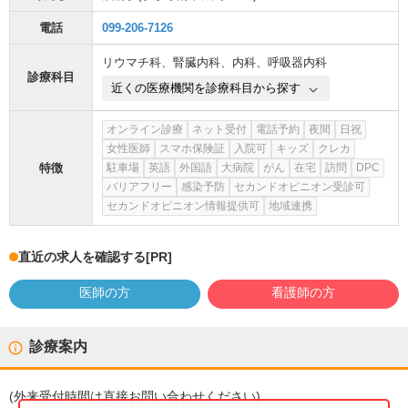
電話
099-206-7126
リウマチ科
、
腎臓内科
、
内科
、
呼吸器内科
診療科目
近くの医療機関を診療科目から探す
オンライン診療
ネット受付
電話予約
夜間
日祝
女性医師
スマホ保険証
入院可
キッズ
クレカ
特徴
駐車場
英語
外国語
大病院
がん
在宅
訪問
DPC
バリアフリー
感染予防
セカンドオピニオン受診可
セカンドオピニオン情報提供可
地域連携
直近の求人を確認する
[PR]
医師の方
看護師の方
診療案内
(
外来受付時間
は直接お問い合わせください)