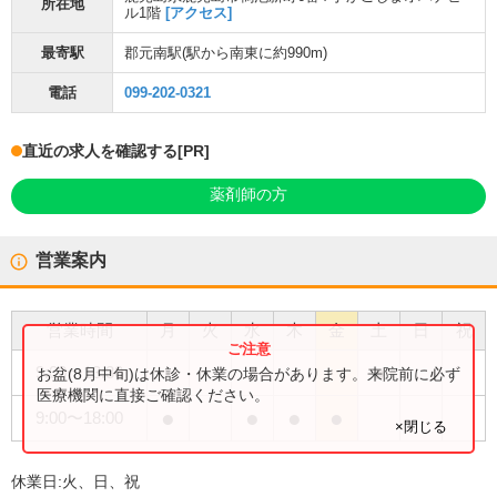
所在地
ル1階
[アクセス]
最寄駅
郡元南駅
(駅から
南東に約990m
)
電話
099-202-0321
直近の求人を確認する
[PR]
薬剤師の方
営業案内
営業時間
月
火
水
木
金
土
日
祝
●
9:00
〜
13:30
お盆(8月中旬)は休診・休業の場合があります。来院前に必ず
医療機関に直接ご確認ください。
●
●
●
●
9:00
〜
18:00
×閉じる
休業日:
火、日、祝