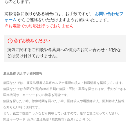
ものとします。
掲載情報に誤りがある場合には、お手数ですが、
お問い合わせフ
ォーム
からご連絡をいただけますようお願いいたします。
※お電話での対応は行っておりません
必ずお読みください
病気に関するご相談や各薬局への個別のお問い合わせ・紹介な
どは受け付けておりません。
鹿児島市
の
ルアナ薬局
情報
病院なび では、
鹿児島県
鹿児島市
の
ルアナ薬局
の
求人・転職
情報を掲載しています。
病院なび では市区町村別/診療科目別に病院・医院・薬局を探せるほか、予約ができる
医療機関や、キーワードでの検索も可能です。
病院を探したい時、診療時間を調べたい時、医師求人や看護師求人、薬剤師求人情報
を知りたい時に便利です。
また、役立つ医療コラムなども掲載していますので、是非ご覧になってください。
関連キーワード:
薬局 / 鹿児島県 / 鹿児島市 / 薬局 / かかりつけ