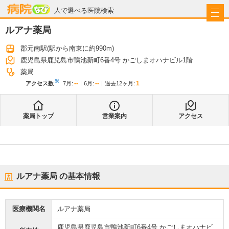
病院なび
人で選べる医院検索
ルアナ薬局
郡元南駅
(駅から
南東に約990m
)
鹿児島県鹿児島市鴨池新町6番4号 かごしまオハナビル1階
薬局
※
--
--
1
アクセス数
7月
:
6月
:
過去12ヶ月:
薬局トップ
営業案内
アクセス
ルアナ薬局
の基本情報
医療機関名
ルアナ薬局
鹿児島県鹿児島市鴨池新町6番4号 かごしまオハナビ