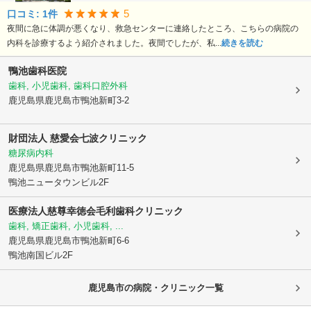
5
口コミ:
1
件
夜間に急に体調が悪くなり、救急センターに連絡したところ、こちらの病院の
内科を診療するよう紹介されました。夜間でしたが、私...
続きを読む
鴨池歯科医院
歯科, 小児歯科, 歯科口腔外科
鹿児島県鹿児島市
鴨池新町3-2
財団法人 慈愛会
七波クリニック
糖尿病内科
鹿児島県鹿児島市
鴨池新町11-5
鴨池ニュータウンビル2F
医療法人慈尊幸徳会
毛利歯科クリニック
歯科, 矯正歯科, 小児歯科, ...
鹿児島県鹿児島市
鴨池新町6-6
鴨池南国ビル2F
鹿児島市の病院・クリニック一覧