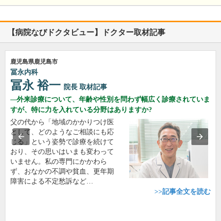
【病院なびドクタビュー】ドクター取材記事
鹿児島県鹿児島市
冨永内科
冨永 裕一
院長
取材記事
外来診療について、年齢や性別を問わず幅広く診療されていま
すが、特に力を入れている分野はありますか?
父の代から「地域のかかりつけ医
として、どのようなご相談にも応
じる」という姿勢で診療を続けて
おり、その思いはいまも変わって
いません。私の専門にかかわら
ず、おなかの不調や貧血、更年期
障害による不定愁訴など…
>>記事全文を読む