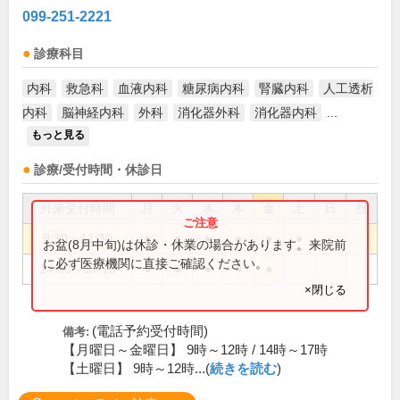
099-251-2221
診療科目
内科
救急科
血液内科
糖尿病内科
腎臓内科
人工透析
内科
脳神経内科
外科
消化器外科
消化器内科
...
もっと見る
診療/受付時間・休診日
外来受付時間
月
火
水
木
金
土
日
祝
8:30～11:30
●
●
●
●
●
●
お盆(8月中旬)は休診・休業の場合があります。来院前
に必ず医療機関に直接ご確認ください。
14:00～17:10
●
●
●
●
●
×閉じる
(電話予約受付時間)
備考:
【月曜日～金曜日】 9時～12時 / 14時～17時
【土曜日】 9時～12時...(
続きを読む
)