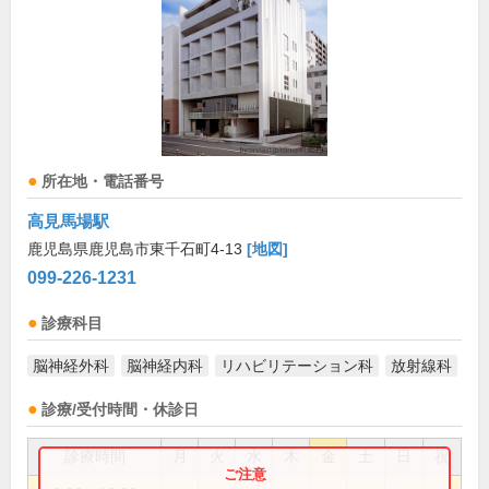
所在地・電話番号
高見馬場駅
鹿児島県鹿児島市東千石町4-13
[地図]
099-226-1231
診療科目
脳神経外科
脳神経内科
リハビリテーション科
放射線科
診療/受付時間・休診日
診療時間
月
火
水
木
金
土
日
祝