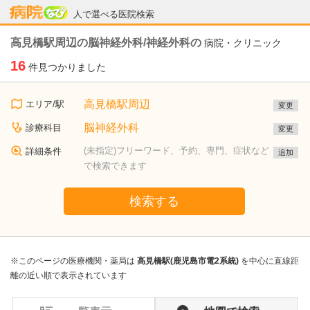
病院なび
人で選べる医院検索
高見橋駅周辺の脳神経外科/神経外科の
病院・クリニック
16
件見つかりました
高見橋駅周辺
エリア/駅
変更
脳神経外科
診療科目
変更
(未指定)フリーワード、予約、専門、症状など
詳細条件
追加
で検索できます
検索する
※このページの医療機関・薬局は
高見橋駅(鹿児島市電2系統)
を中心に直線距
離の近い順で表示されています