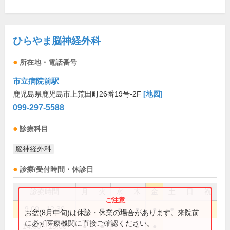
ひらやま脳神経外科
所在地・電話番号
市立病院前駅
鹿児島県鹿児島市上荒田町26番19号-2F
[地図]
099-297-5588
診療科目
脳神経外科
診療/受付時間・休診日
診療時間
月
火
水
木
金
土
日
祝
9:00～12:30
●
●
●
●
●
●
お盆(8月中旬)は休診・休業の場合があります。来院前
に必ず医療機関に直接ご確認ください。
14:00～18:00
●
●
●
●