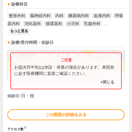
診療科目
整形外科
脳神経内科
内科
糖尿病内科
血液内科
呼吸
器内科
消化器科
循環器科
小児科
乳腺外科
...
もっと見る
診療/受付時間・休診日
診療時間
月
火
水
木
金
土
日
祝
9:00～12:30
●
●
●
●
●
●
お盆(8月中旬)は休診・休業の場合があります。来院前
に必ず医療機関に直接ご確認ください。
14:00～17:30
●
×閉じる
日・祝
休診日:
この医院の詳細をみる
※
アクセス数