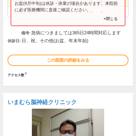
9:00～13:00
●
●
●
●
●
●
お盆(8月中旬)は休診・休業の場合があります。来院前
に必ず医療機関に直接ご確認ください。
14:00～18:00
●
●
●
●
●
●
×閉じる
急病につきましては365日24時間対応します
備考:
日、祝、その他(お盆、年末年始)
休診日:
この医院の詳細をみる
※
アクセス数
いまむら脳神経クリニック