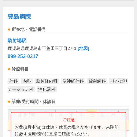
豊島病院
所在地・電話番号
騎射場駅
鹿児島県鹿児島市下荒田三丁目27-1
[地図]
099-253-0317
診療科目
外科
内科
脳神経内科
脳神経外科
放射線科
リハビリ
テーション科
消化器科
診療/受付時間・休診日
診療時間
月
火
水
木
金
土
日
祝
9:00～13:00
●
●
お盆(8月中旬)は休診・休業の場合があります。来院前
に必ず医療機関に直接ご確認ください。
14:00～18:00
●