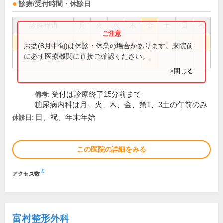
診療/受付時間・休診日
診療時間
月
火
水
木
金
土
日
祝
8:15～11:45
●
●
●
●
●
●
お盆(8月中旬)は休診・休業の場合があります。来院前
に必ず医療機関に直接ご確認ください。
13:15～17:15
●
●
●
●
×閉じる
受付は診療終了15分前まで
備考:
糖尿病内科は月、火、木、金、第1、3土の午前のみ
日、祝、年末年始
休診日:
この医院の詳細をみる
※
アクセス数
富村整形外科