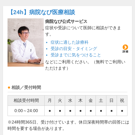
【24h】
病院なび医療相談
病院なび公式サービス
症状や受診について医師に相談ができま
す。
症状に適した診療科
受診の目安・タイミング
受診までに気をつけること
などにご利用ください。（無料でご利用い
ただけます）
相談／受付時間
相談受付時間
月
火
水
木
金
土
日
祝
0:00～24:00
●
●
●
●
●
●
●
●
※24時間365日、受け付けています。休日深夜時間帯の回答には
時間を要する場合があります。