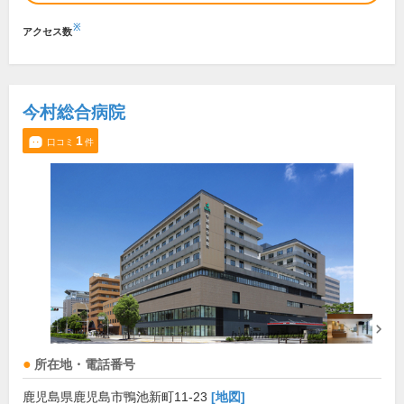
※
アクセス数
今村総合病院
1
口コミ
件
所在地・電話番号
鹿児島県鹿児島市鴨池新町11-23
[地図]