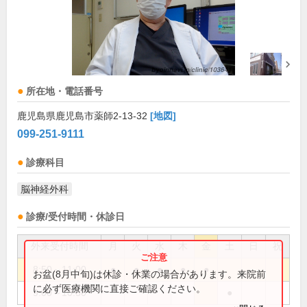
所在地・電話番号
鹿児島県鹿児島市薬師2-13-32
[地図]
099-251-9111
診療科目
脳神経外科
診療/受付時間・休診日
外来受付時間
月
火
水
木
金
土
日
祝
8:50～11:00
●
●
●
●
●
お盆(8月中旬)は休診・休業の場合があります。来院前
に必ず医療機関に直接ご確認ください。
9:00～10:30
●