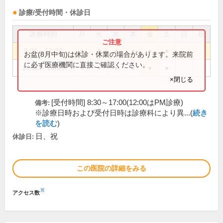
診療/受付時間・休診日
診療時間
月
火
水
木
金
土
日
祝
9:00～12:30
●
●
●
●
●
●
お盆(8月中旬)は休診・休業の場合があります。来院前
に必ず医療機関に直接ご確認ください。
14:00～18:00
●
●
●
●
●
●
×閉じる
[受付時間] 8:30～17:00(12:00はPM診療)
備考:
※診療日時および受付日時は診療科により異...(
続き
を読む
)
日、祝
休診日:
この医院の詳細をみる
※
アクセス数