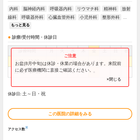
内科
脳神経内科
呼吸器内科
リウマチ科
精神科
放射
線科
呼吸器外科
心臓血管外科
小児外科
整形外科
...
もっと見る
診療/受付時間・休診日
診療時間
月
火
水
木
金
土
日
祝
8:30～12:00
●
●
●
●
●
お盆(8月中旬)は休診・休業の場合があります。来院前
に必ず医療機関に直接ご確認ください。
12:00～17:15
●
●
●
●
●
×閉じる
土～日・祝
休診日:
この医院の詳細をみる
※
アクセス数