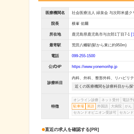
医療機関名
社会医療法人 緑泉会 与次郎米盛ク
院長
横峯 佑爾
所在地
鹿児島県鹿児島市与次郎1丁目7-1
[
最寄駅
荒田八幡駅
(駅から
東に約950m
)
電話
099-255-1500
公式HP
https://www.yonemorihp.jp
内科
、
外科
、
整形外科
、
リハビリテ
診療科目
近くの医療機関を診療科目から探
オンライン診療
ネット受付
電話予
特徴
駐車場
英語
外国語
大病院
がん
セカンドオピニオン受診可
セカンド
直近の求人を確認する
[PR]