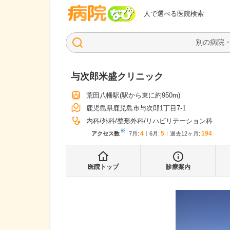
病院なび
人で選べる医院検索
与次郎米盛クリニック
荒田八幡駅
(駅から
東に約950m
)
鹿児島県鹿児島市与次郎1丁目7-1
内科
外科
整形外科
リハビリテーション科
※
4
5
194
アクセス数
7月
:
6月
:
過去12ヶ月:
医院トップ
診療案内