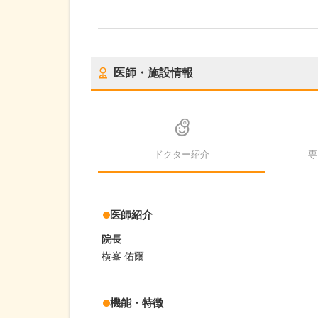
医師・施設情報
ドクター紹介
専
医師紹介
院長
横峯 佑爾
機能・特徴