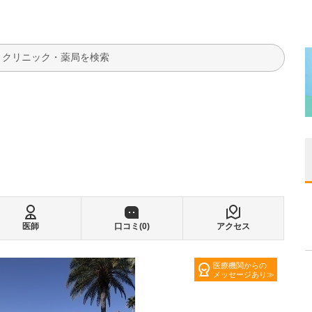
検索
医師
口コミ(
0
)
アクセス
医療機関からの
メッセージあり