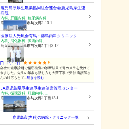
鹿児島県厚生農業協同組合連合会
鹿児島厚生連
病院
内科, 肝臓内科, 糖尿病内科, ...
鹿児島県鹿児島市
与次郎1-13-1
医療法人光風会
有馬・藤島内科クリニック
内科, 消化器科, 腫瘍内科, ...
鹿児島県鹿児島市
与次郎1丁目3-12
5
口コミ:
2
件
会社の健康診断で精密検査の診断結果で胃カメラを受けて
来ました。先生の印象も話し方も大変丁寧で受付 看護師さ
んの対応もとて...
続きを読む
JA鹿児島県厚生連
厚生連健康管理センター
内科, 循環器科, 肝臓内科, ...
鹿児島県鹿児島市
与次郎1丁目13-1
鹿児島市(内科)の病院・クリニック一覧