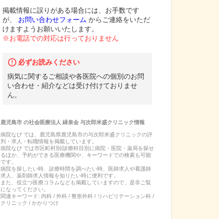
掲載情報に誤りがある場合には、お手数です
が、
お問い合わせフォーム
からご連絡をいただ
けますようお願いいたします。
※お電話での対応は行っておりません
必ずお読みください
病気に関するご相談や各医院への個別のお問
い合わせ・紹介などは受け付けておりませ
ん。
鹿児島市
の
社会医療法人 緑泉会 与次郎米盛クリニック
情報
病院なび では、
鹿児島県
鹿児島市
の
与次郎米盛クリニック
の
評
判・求人・転職
情報を掲載しています。
病院なび では市区町村別/診療科目別に病院・医院・薬局を探せ
るほか、予約ができる医療機関や、キーワードでの検索も可能
です。
病院を探したい時、診療時間を調べたい時、医師求人や看護師
求人、薬剤師求人情報を知りたい時に便利です。
また、役立つ医療コラムなども掲載していますので、是非ご覧
になってください。
関連キーワード:
内科 / 外科 / 整形外科 / リハビリテーション科 /
クリニック / かかりつけ