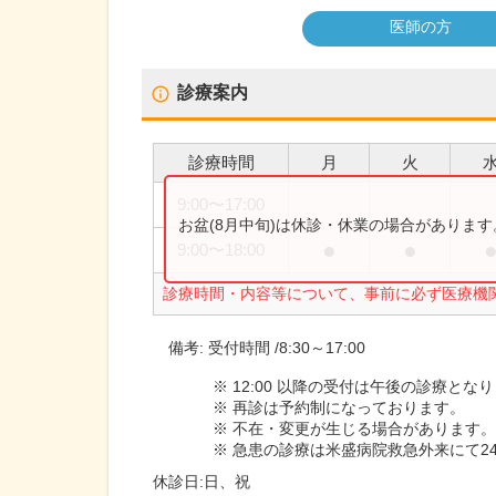
医師の方
診療案内
診療時間
月
火
9:00
〜
17:00
お盆(8月中旬)は休診・休業の場合がありま
●
●
9:00
〜
18:00
診療時間・内容等について、事前に必ず医療機
備考:
受付時間 /8:30～17:00
※ 12:00 以降の受付は午後の診療とな
※ 再診は予約制になっております。
※ 不在・変更が生じる場合があります
※ 急患の診療は米盛病院救急外来にて2
休診日:
日、祝