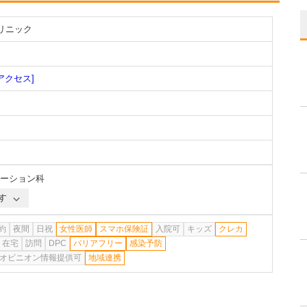
リニック
アクセス]
ーション科
す
約
夜間
日祝
女性医師
スマホ保険証
入院可
キッズ
クレカ
在宅
訪問
DPC
バリアフリー
感染予防
オピニオン情報提供可
地域連携