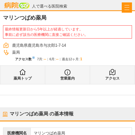
病院なび
人で選べる医院検索
マリンつばめ薬局
最終情報更新日から5年以上が経過しています。
事前に必ず該当の医療機関に直接ご確認ください。
鹿児島県鹿児島市与次郎1-7-14
薬局
※
--
--
1
アクセス数
7月
:
6月
:
過去12ヶ月:
薬局トップ
営業案内
アクセス
マリンつばめ薬局
の基本情報
医療機関名
マリンつばめ薬局