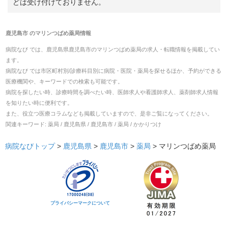
どは受け付けておりません。
鹿児島市
の
マリンつばめ薬局
情報
病院なび では、
鹿児島県
鹿児島市
の
マリンつばめ薬局
の
求人・転職
情報を掲載してい
ます。
病院なび では市区町村別/診療科目別に病院・医院・薬局を探せるほか、予約ができる
医療機関や、キーワードでの検索も可能です。
病院を探したい時、診療時間を調べたい時、医師求人や看護師求人、薬剤師求人情報
を知りたい時に便利です。
また、役立つ医療コラムなども掲載していますので、是非ご覧になってください。
関連キーワード:
薬局 / 鹿児島県 / 鹿児島市 / 薬局 / かかりつけ
病院なびトップ
>
鹿児島県
>
鹿児島市
>
薬局
>
マリンつばめ薬局
プライバシーマークについて