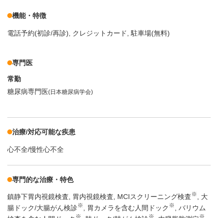
機能・特徴
電話予約(初診/再診)
クレジットカード
駐車場(無料)
専門医
常勤
糖尿病専門医
(日本糖尿病学会)
治療/対応可能な疾患
心不全/慢性心不全
専門的な治療・特色
※
鎮静下胃内視鏡検査
胃内視鏡検査
MCIスクリーニング検査
大
※
※
腸ドック/大腸がん検診
胃カメラを含む人間ドック
バリウム
※
※
※