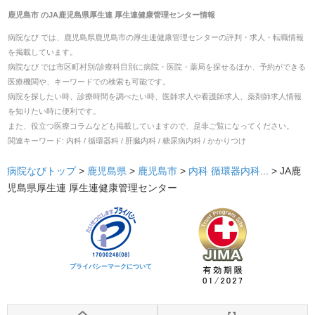
鹿児島市
の
JA鹿児島県厚生連 厚生連健康管理センター
情報
病院なび では、
鹿児島県
鹿児島市
の
厚生連健康管理センター
の
評判・求人・転職
情報
を掲載しています。
病院なび では市区町村別/診療科目別に病院・医院・薬局を探せるほか、予約ができる
医療機関や、キーワードでの検索も可能です。
病院を探したい時、診療時間を調べたい時、医師求人や看護師求人、薬剤師求人情報
を知りたい時に便利です。
また、役立つ医療コラムなども掲載していますので、是非ご覧になってください。
関連キーワード:
内科 / 循環器科 / 肝臓内科 / 糖尿病内科 / かかりつけ
病院なびトップ
>
鹿児島県
>
鹿児島市
>
内科
循環器内科
... >
JA鹿
児島県厚生連 厚生連健康管理センター
プライバシーマークについて