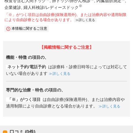
検査を含む人間ドック
肺ドック/肺がん検診
内臓脂肪測定
※
企業健診
婦人科検診/レディースドック
「※」がつく項目は自由診療(保険適用外)、または治療内容や適用制限
により自由診療となる場合があります。
詳しく見る
本情報に関するご注意
【掲載情報に関するご注意】
機能・特徴
の項目の、
ネット予約/電話予約
は診療科・診療日時等によっては対応して
いない場合があります
詳しく見る
専門的な治療・特色
の項目の、
「※」がつく項目
は自由診療(保険適用外)、または治療内容や
適用制限により自由診療となる場合があります。
詳しく見る
口コミ (0件)