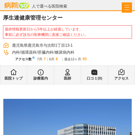
病院なび
人で選べる医院検索
厚生連健康管理センター
最終情報更新日から5年以上が経過しています。
事前に必ず該当の医療機関に直接ご確認ください。
鹿児島県鹿児島市与次郎1丁目13-1
内科
循環器科
肝臓内科
糖尿病内科
※
7
8
95
アクセス数
7月
:
6月
:
過去12ヶ月:
医院トップ
診療案内
医師
口コミ(
0
)
アクセス