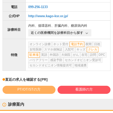
電話
099-256-1133
公式HP
http://www.kago-ksr.or.jp/
内科
、
循環器科
、
肝臓内科
、
糖尿病内科
診療科目
近くの医療機関を診療科目から探す
オンライン診療
ネット受付
電話予約
夜間
日祝
女性医師
スマホ保険証
入院可
キッズ
クレカ
特徴
駐車場
英語
外国語
大病院
がん
在宅
訪問
DPC
バリアフリー
感染予防
セカンドオピニオン受診可
セカンドオピニオン情報提供可
地域連携
直近の求人を確認する
[PR]
PT/OT/STの方
看護師の方
診療案内