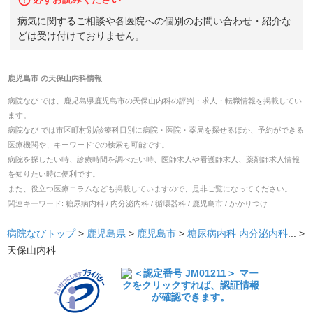
病気に関するご相談や各医院への個別のお問い合わせ・紹介な
どは受け付けておりません。
鹿児島市
の
天保山内科
情報
病院なび では、
鹿児島県
鹿児島市
の
天保山内科
の
評判・求人・転職
情報を掲載してい
ます。
病院なび では市区町村別/診療科目別に病院・医院・薬局を探せるほか、予約ができる
医療機関や、キーワードでの検索も可能です。
病院を探したい時、診療時間を調べたい時、医師求人や看護師求人、薬剤師求人情報
を知りたい時に便利です。
また、役立つ医療コラムなども掲載していますので、是非ご覧になってください。
関連キーワード:
糖尿病内科 / 内分泌内科 / 循環器科 / 鹿児島市 / かかりつけ
病院なびトップ
>
鹿児島県
>
鹿児島市
>
糖尿病内科
内分泌内科
... >
天保山内科