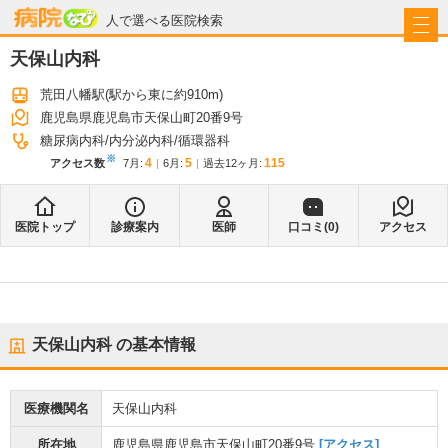
病院なび
人で選べる医院検索
天保山内科
荒田八幡駅
(駅から
東に約910m
)
鹿児島県鹿児島市天保山町20番9号
糖尿病内科
内分泌内科
循環器科
※
4
5
115
アクセス数
7月
:
6月
:
過去12ヶ月:
医院トップ
診療案内
医師
口コミ(
0
)
アクセス
天保山内科
の基本情報
医療機関名
天保山内科
所在地
鹿児島県鹿児島市天保山町20番9号
[アクセス]