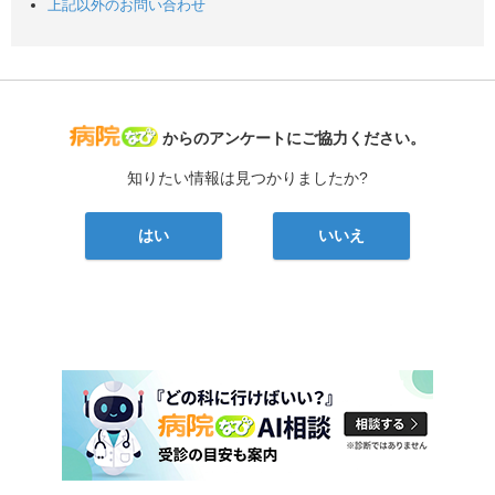
上記以外のお問い合わせ
病院なび
からのアンケートにご協力ください。
知りたい情報は見つかりましたか?
はい
いいえ