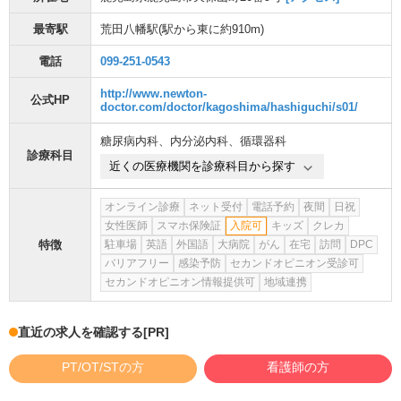
最寄駅
荒田八幡駅
(駅から
東に約910m
)
電話
099-251-0543
http://www.newton-
公式HP
doctor.com/doctor/kagoshima/hashiguchi/s01/
糖尿病内科
、
内分泌内科
、
循環器科
診療科目
近くの医療機関を診療科目から探す
オンライン診療
ネット受付
電話予約
夜間
日祝
女性医師
スマホ保険証
入院可
キッズ
クレカ
特徴
駐車場
英語
外国語
大病院
がん
在宅
訪問
DPC
バリアフリー
感染予防
セカンドオピニオン受診可
セカンドオピニオン情報提供可
地域連携
直近の求人を確認する
[PR]
PT/OT/STの方
看護師の方